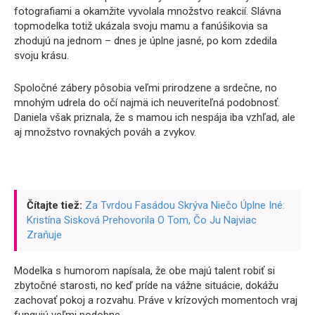
fotografiami a okamžite vyvolala množstvo reakcií. Slávna
topmodelka totiž ukázala svoju mamu a fanúšikovia sa
zhodujú na jednom – dnes je úplne jasné, po kom zdedila
svoju krásu.
Spoločné zábery pôsobia veľmi prirodzene a srdečne, no
mnohým udrela do očí najmä ich neuveriteľná podobnosť.
Daniela však priznala, že s mamou ich nespája iba vzhľad, ale
aj množstvo rovnakých pováh a zvykov.
Čítajte tiež:
Za Tvrdou Fasádou Skrýva Niečo Úplne Iné:
Kristína Sisková Prehovorila O Tom, Čo Ju Najviac
Zraňuje
Modelka s humorom napísala, že obe majú talent robiť si
zbytočné starosti, no keď príde na vážne situácie, dokážu
zachovať pokoj a rozvahu. Práve v krízových momentoch vraj