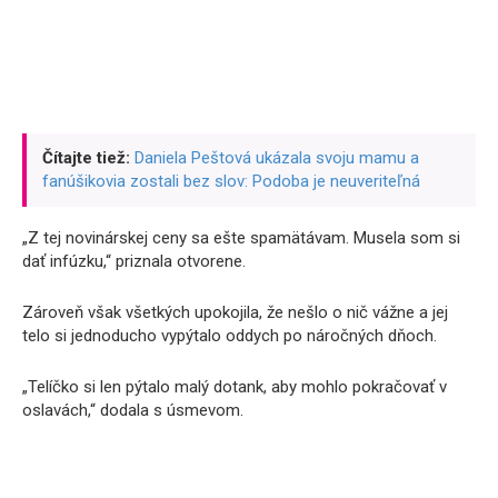
Čítajte tiež:
Daniela Peštová ukázala svoju mamu a
fanúšikovia zostali bez slov: Podoba je neuveriteľná
„Z tej novinárskej ceny sa ešte spamätávam. Musela som si
dať infúzku,“ priznala otvorene.
Zároveň však všetkých upokojila, že nešlo o nič vážne a jej
telo si jednoducho vypýtalo oddych po náročných dňoch.
„Telíčko si len pýtalo malý dotank, aby mohlo pokračovať v
oslavách,“ dodala s úsmevom.