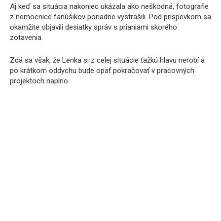
Aj keď sa situácia nakoniec ukázala ako neškodná, fotografie
z nemocnice fanúšikov poriadne vystrašili. Pod príspevkom sa
okamžite objavili desiatky správ s prianiami skorého
zotavenia.
Zdá sa však, že Lenka si z celej situácie ťažkú hlavu nerobí a
po krátkom oddychu bude opäť pokračovať v pracovných
projektoch naplno.