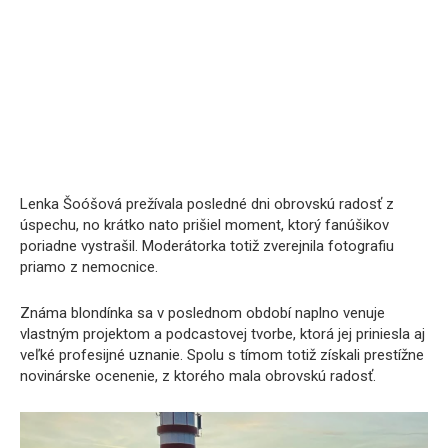
Lenka Šoóšová prežívala posledné dni obrovskú radosť z
úspechu, no krátko nato prišiel moment, ktorý fanúšikov
poriadne vystrašil. Moderátorka totiž zverejnila fotografiu
priamo z nemocnice.
Známa blondínka sa v poslednom období naplno venuje
vlastným projektom a podcastovej tvorbe, ktorá jej priniesla aj
veľké profesijné uznanie. Spolu s tímom totiž získali prestížne
novinárske ocenenie, z ktorého mala obrovskú radosť.