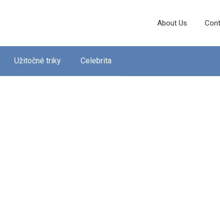
About Us
Cont
Užitočné triky
Celebrita