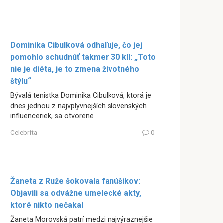
Dominika Cibulková odhaľuje, čo jej
pomohlo schudnúť takmer 30 kíl: „Toto
nie je diéta, je to zmena životného
štýlu“
Bývalá tenistka Dominika Cibulková, ktorá je
dnes jednou z najvplyvnejších slovenských
influenceriek, sa otvorene
Celebrita
0
Žaneta z Ruže šokovala fanúšikov:
Objavili sa odvážne umelecké akty,
ktoré nikto nečakal
Žaneta Morovská patrí medzi najvýraznejšie