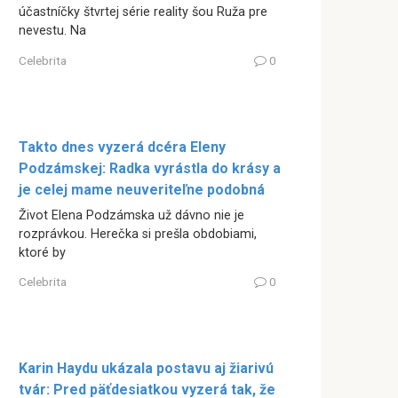
účastníčky štvrtej série reality šou Ruža pre
nevestu. Na
Celebrita
0
Takto dnes vyzerá dcéra Eleny
Podzámskej: Radka vyrástla do krásy a
je celej mame neuveriteľne podobná
Život Elena Podzámska už dávno nie je
rozprávkou. Herečka si prešla obdobiami,
ktoré by
Celebrita
0
Karin Haydu ukázala postavu aj žiarivú
tvár: Pred päťdesiatkou vyzerá tak, že