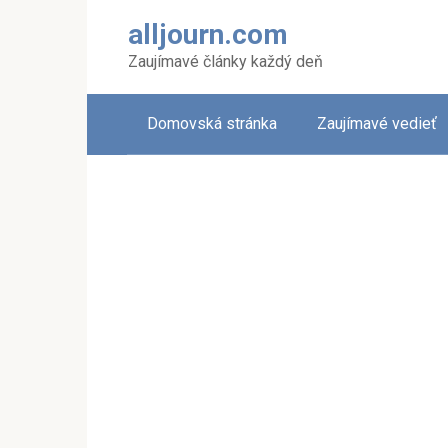
Skip
alljourn.com
to
content
Zaujímavé články každý deň
Domovská stránka
Zaujímavé vedieť