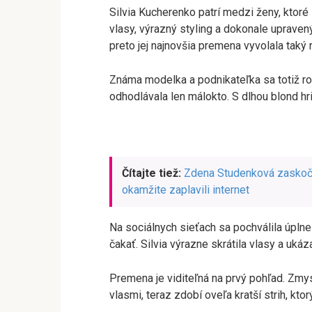
Silvia Kucherenko patrí medzi ženy, ktoré
vlasy, výrazný styling a dokonale uprave
preto jej najnovšia premena vyvolala taký 
Známa modelka a podnikateľka sa totiž ro
odhodlávala len málokto. S dlhou blond hri
Čítajte tiež:
Zdena Studenková zaskočil
okamžite zaplavili internet
Na sociálnych sieťach sa pochválila úpln
čakať. Silvia výrazne skrátila vlasy a uk
Premena je viditeľná na prvý pohľad. Zmyse
vlasmi, teraz zdobí oveľa kratší strih, kt