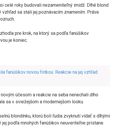
 si celé roky budovali nezameniteľný imidž. Dlhé blond
ný vzhľad sa stali jej poznávacím znamením. Práve
rozruch.
zhodla pre krok, na ktorý sa podľa fanúšikov
vou je koniec.
a fanúšikov novou fotkou: Reakcie na jej vzhľad
e novým účesom a reakcie na seba nenechali dlho
ázala sa v sviežejšom a modernejšom looku.
lnú blondínku, ktorú boli ľudia zvyknutí vídať s dlhými
orý jej podľa mnohých fanúšikov neuveriteľne pristane.