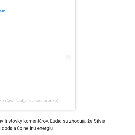
ram
o (@official_silviakucherenko)
ili stovky komentárov. Ľudia sa zhodujú, že Silvia
j dodala úplne inú energiu.