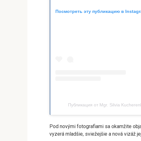
Посмотреть эту публикацию в Instag
Публикация от Mgr. Silvia Kucherenk
Pod novými fotografiami sa okamžite objav
vyzerá mladšie, sviežejšie a nová vizáž je