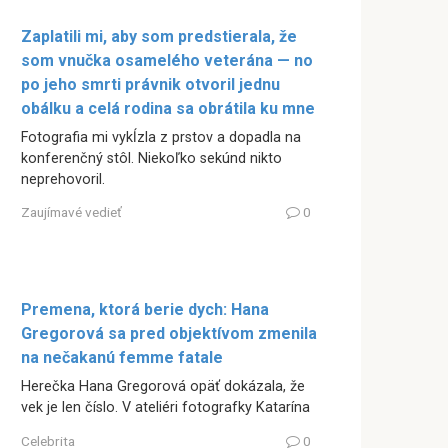
Zaplatili mi, aby som predstierala, že
som vnučka osamelého veterána — no
po jeho smrti právnik otvoril jednu
obálku a celá rodina sa obrátila ku mne
Fotografia mi vykĺzla z prstov a dopadla na
konferenčný stôl. Niekoľko sekúnd nikto
neprehovoril.
Zaujímavé vedieť
0
Premena, ktorá berie dych: Hana
Gregorová sa pred objektívom zmenila
na nečakanú femme fatale
Herečka Hana Gregorová opäť dokázala, že
vek je len číslo. V ateliéri fotografky Katarína
Celebrita
0