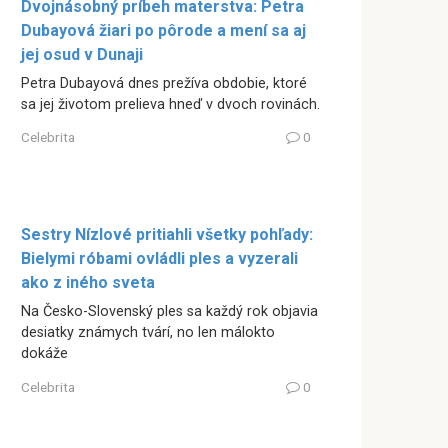
Dvojnásobný príbeh materstva: Petra
Dubayová žiari po pôrode a mení sa aj
jej osud v Dunaji
Petra Dubayová dnes prežíva obdobie, ktoré
sa jej životom prelieva hneď v dvoch rovinách.
Celebrita
0
Sestry Nízlové pritiahli všetky pohľady:
Bielymi róbami ovládli ples a vyzerali
ako z iného sveta
Na Česko-Slovenský ples sa každý rok objavia
desiatky známych tvárí, no len málokto
dokáže
Celebrita
0