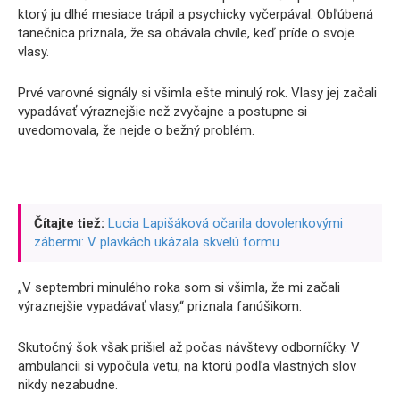
ktorý ju dlhé mesiace trápil a psychicky vyčerpával. Obľúbená
tanečnica priznala, že sa obávala chvíle, keď príde o svoje
vlasy.
Prvé varovné signály si všimla ešte minulý rok. Vlasy jej začali
vypadávať výraznejšie než zvyčajne a postupne si
uvedomovala, že nejde o bežný problém.
Čítajte tiež:
Lucia Lapišáková očarila dovolenkovými
zábermi: V plavkách ukázala skvelú formu
„V septembri minulého roka som si všimla, že mi začali
výraznejšie vypadávať vlasy,“ priznala fanúšikom.
Skutočný šok však prišiel až počas návštevy odborníčky. V
ambulancii si vypočula vetu, na ktorú podľa vlastných slov
nikdy nezabudne.