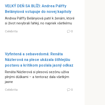
VEĽKÝ DEŇ SA BLÍŽI: Andrea Pálffy
Belányiová vstupuje do novej kapitoly
Andrea Pálffy Belányiová patrí k ženám, ktoré
si život nevybrali ľahký, no napriek všetkému
Celebrita
0
Vyfintená a sebavedomá: Renáta
Názlerová na plese ukázala štíhlejšiu
postavu a kritikom poslala jasný odkaz
Renáta Názlerová si plesovú sezónu užíva
plnými dúškami – a tentoraz dala všetkým
jasne
Celebrita
0