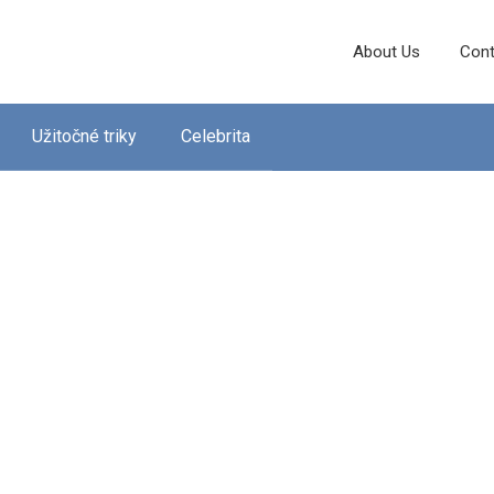
About Us
Cont
Užitočné triky
Celebrita