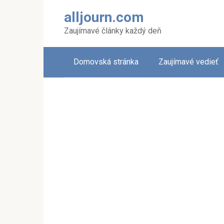
Skip
alljourn.com
to
content
Zaujímavé články každý deň
Domovská stránka
Zaujímavé vedieť