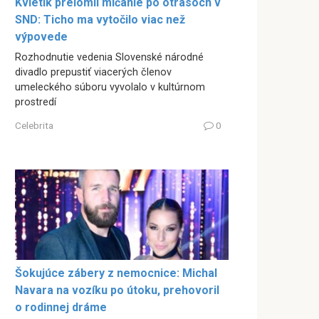
Kvietik prelomil mlčanie po otrasoch v
SND: Ticho ma vytočilo viac než
výpovede
Rozhodnutie vedenia Slovenské národné
divadlo prepustiť viacerých členov
umeleckého súboru vyvolalo v kultúrnom
prostredí
Celebrita
0
Šokujúce zábery z nemocnice: Michal
Navara na vozíku po útoku, prehovoril
o rodinnej dráme