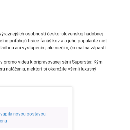
jvýraznejších osobností česko-slovenskej hudobnej
ne priťahujú tisíce fanúšikov a o jeho popularite niet
adbou ani vystúpením, ale niečím, čo mal na zápästí.
v promo videu k pripravovanej sérii Superstar. Kým
u natáčania, niektorí si okamžite všimli luxusný
vapila novou postavou:
menu