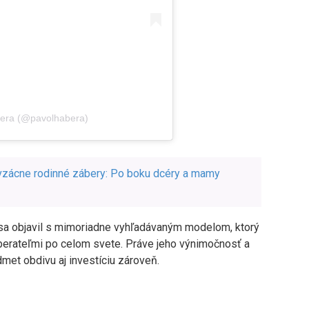
era (@pavolhabera)
 vzácne rodinné zábery: Po boku dcéry a mamy
 sa objavil s mimoriadne vyhľadávaným modelom, ktorý
berateľmi po celom svete. Práve jeho výnimočnosť a
et obdivu aj investíciu zároveň.