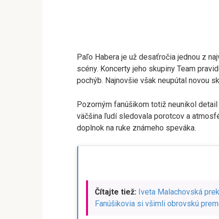
Paľo Habera je už desaťročia jednou z na
scény. Koncerty jeho skupiny Team pravidel
pochýb. Najnovšie však neupútal novou skl
Pozorným fanúšikom totiž neunikol detail 
väčšina ľudí sledovala porotcov a atmosfér
doplnok na ruke známeho speváka.
Čítajte tiež:
Iveta Malachovská prek
Fanúšikovia si všimli obrovskú pre