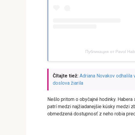
Публикация от Pavol Hab
Čítajte tiež:
Adriana Novakov odhalila
doslova žiarila
Nešlo pritom o obyčajné hodinky. Habera
patrí medzi najžiadanejšie kúsky medzi z
obmedzená dostupnosť z neho robia predm