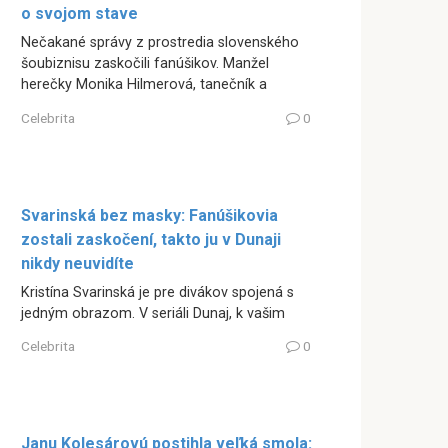
o svojom stave
Nečakané správy z prostredia slovenského
šoubiznisu zaskočili fanúšikov. Manžel
herečky Monika Hilmerová, tanečník a
Celebrita
0
Svarinská bez masky: Fanúšikovia
zostali zaskočení, takto ju v Dunaji
nikdy neuvidíte
Kristína Svarinská je pre divákov spojená s
jedným obrazom. V seriáli Dunaj, k vašim
Celebrita
0
Janu Kolesárovú postihla veľká smola: