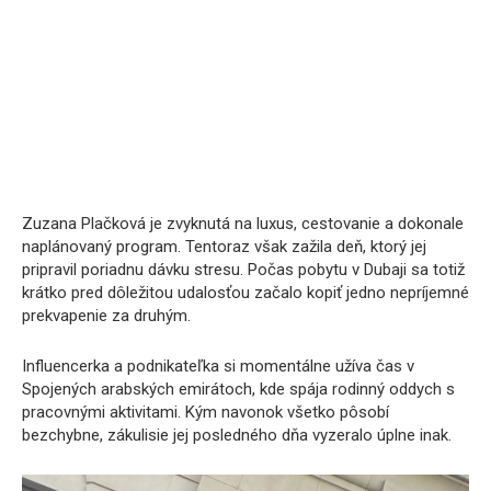
Zuzana Plačková je zvyknutá na luxus, cestovanie a dokonale
naplánovaný program. Tentoraz však zažila deň, ktorý jej
pripravil poriadnu dávku stresu. Počas pobytu v Dubaji sa totiž
krátko pred dôležitou udalosťou začalo kopiť jedno nepríjemné
prekvapenie za druhým.
Influencerka a podnikateľka si momentálne užíva čas v
Spojených arabských emirátoch, kde spája rodinný oddych s
pracovnými aktivitami. Kým navonok všetko pôsobí
bezchybne, zákulisie jej posledného dňa vyzeralo úplne inak.