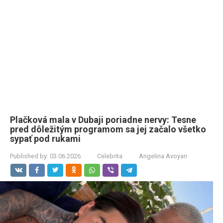
Plačková mala v Dubaji poriadne nervy: Tesne
pred dôležitým programom sa jej začalo všetko
sypať pod rukami
Published by:
03.06.2026
Celebrita
Angelina Avoyan