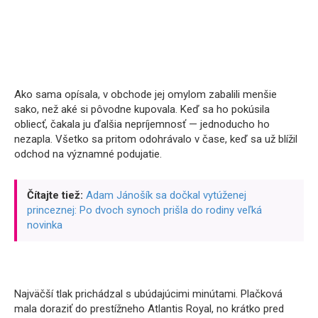
Ako sama opísala, v obchode jej omylom zabalili menšie
sako, než aké si pôvodne kupovala. Keď sa ho pokúsila
obliecť, čakala ju ďalšia nepríjemnosť — jednoducho ho
nezapla. Všetko sa pritom odohrávalo v čase, keď sa už blížil
odchod na významné podujatie.
Čítajte tiež:
Adam Jánošík sa dočkal vytúženej
princeznej: Po dvoch synoch prišla do rodiny veľká
novinka
Najväčší tlak prichádzal s ubúdajúcimi minútami. Plačková
mala doraziť do prestížneho Atlantis Royal, no krátko pred