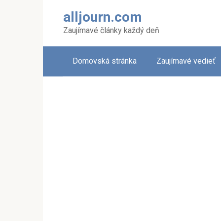
Skip
alljourn.com
to
content
Zaujímavé články každý deň
Domovská stránka
Zaujímavé vedieť