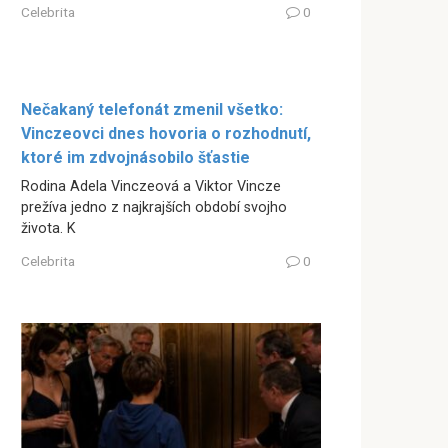
Celebrita
0
Nečakaný telefonát zmenil všetko:
Vinczeovci dnes hovoria o rozhodnutí,
ktoré im zdvojnásobilo šťastie
Rodina Adela Vinczeová a Viktor Vincze
prežíva jedno z najkrajších období svojho
života. K
Celebrita
0