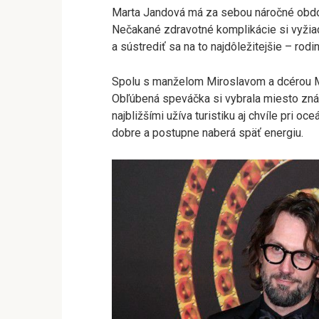
Marta Jandová má za sebou náročné obdobi
Nečakané zdravotné komplikácie si vyžia
a sústrediť sa na to najdôležitejšie – rodi
Spolu s manželom Miroslavom a dcérou M
Obľúbená speváčka si vybrala miesto znám
najbližšími užíva turistiku aj chvíle pri oce
dobre a postupne naberá späť energiu.