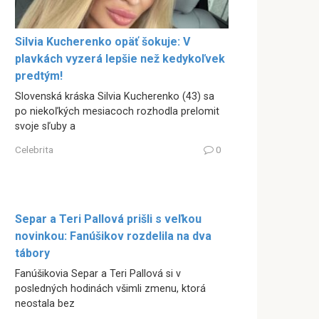
Silvia Kucherenko opäť šokuje: V
plavkách vyzerá lepšie než kedykoľvek
predtým!
Slovenská kráska Silvia Kucherenko (43) sa
po niekoľkých mesiacoch rozhodla prelomit
svoje sľuby a
Celebrita
0
Separ a Teri Pallová prišli s veľkou
novinkou: Fanúšikov rozdelila na dva
tábory
Fanúšikovia Separ a Teri Pallová si v
posledných hodinách všimli zmenu, ktorá
neostala bez