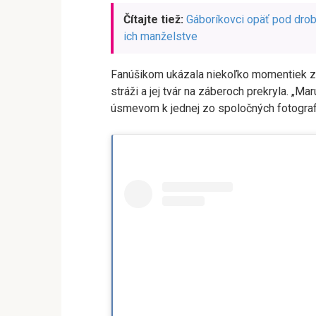
Čítajte tiež:
Gáboríkovci opäť pod drob
ich manželstve
Fanúšikom ukázala niekoľko momentiek z r
stráži a jej tvár na záberoch prekryla. „Mar
úsmevom k jednej zo spoločných fotografi