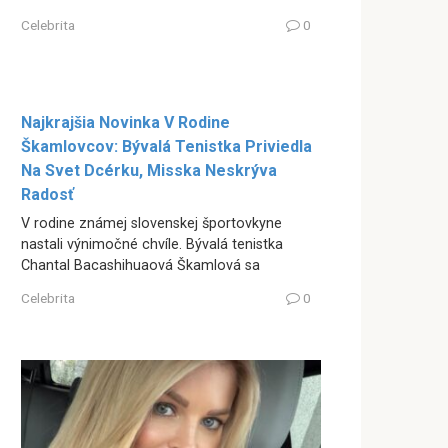
Celebrita
0
Najkrajšia Novinka V Rodine
Škamlovcov: Bývalá Tenistka Priviedla
Na Svet Dcérku, Misska Neskrýva
Radosť
V rodine známej slovenskej športovkyne
nastali výnimočné chvíle. Bývalá tenistka
Chantal Bacashihuaová Škamlová sa
Celebrita
0