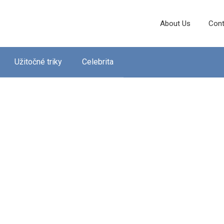
About Us
Cont
Užitočné triky
Celebrita