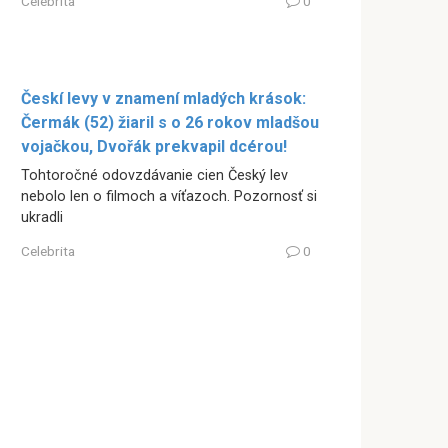
Celebrita
0
Českí levy v znamení mladých krások:
Čermák (52) žiaril s o 26 rokov mladšou
vojačkou, Dvořák prekvapil dcérou!
Tohtoročné odovzdávanie cien Český lev
nebolo len o filmoch a víťazoch. Pozornosť si
ukradli
Celebrita
0