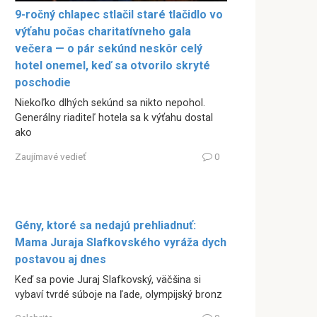
9-ročný chlapec stlačil staré tlačidlo vo
výťahu počas charitatívneho gala
večera — o pár sekúnd neskôr celý
hotel onemel, keď sa otvorilo skryté
poschodie
Niekoľko dlhých sekúnd sa nikto nepohol.
Generálny riaditeľ hotela sa k výťahu dostal
ako
Zaujímavé vedieť
0
Gény, ktoré sa nedajú prehliadnuť:
Mama Juraja Slafkovského vyráža dych
postavou aj dnes
Keď sa povie Juraj Slafkovský, väčšina si
vybaví tvrdé súboje na ľade, olympijský bronz