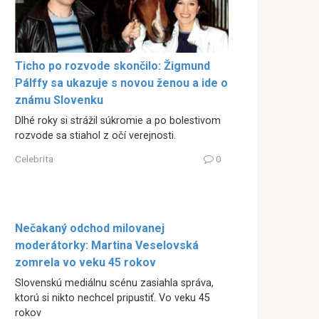
Ticho po rozvode skončilo: Žigmund
Pálffy sa ukazuje s novou ženou a ide o
známu Slovenku
Dlhé roky si strážil súkromie a po bolestivom
rozvode sa stiahol z očí verejnosti.
Celebrita
0
Nečakaný odchod milovanej
moderátorky: Martina Veselovská
zomrela vo veku 45 rokov
Slovenskú mediálnu scénu zasiahla správa,
ktorú si nikto nechcel pripustiť. Vo veku 45
rokov