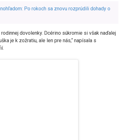
nohľadom: Po rokoch sa znovu rozprúdili dohady o
odinnej dovolenky. Dcérino súkromie si však naďalej
uška je k zožratiu, ale len pre nás,“ napísala s
í.