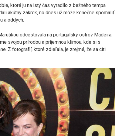
e, ktoré ju na istý čas vyradilo z bežného tempa.
dali akútny zákrok, no dnes už môže konečne spomaliť
nu a oddych.
aruškou odcestovala na portugalský ostrov Madeira.
e svojou prírodou a príjemnou klímou, kde si s
áne. Z fotografií, ktoré zdieľala, je zrejmé, že sa cíti