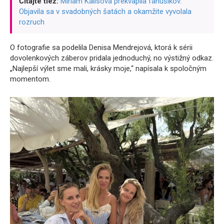
Čítajte tiež:
Miriam Kalisová prekvapila fanúšikov:
Objavila sa v svadobných šatách a okamžite vyvolala
rozruch
O fotografie sa podelila Denisa Mendrejová, ktorá k sérii
dovolenkových záberov pridala jednoduchý, no výstižný odkaz.
„Najlepší výlet sme mali, krásky moje,“ napísala k spoločným
momentom.