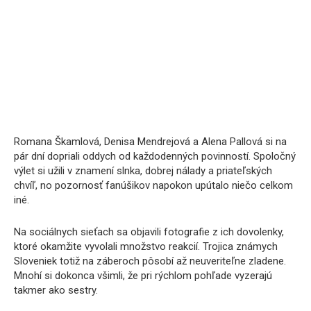
Romana Škamlová, Denisa Mendrejová a Alena Pallová si na
pár dní dopriali oddych od každodenných povinností. Spoločný
výlet si užili v znamení slnka, dobrej nálady a priateľských
chvíľ, no pozornosť fanúšikov napokon upútalo niečo celkom
iné.
Na sociálnych sieťach sa objavili fotografie z ich dovolenky,
ktoré okamžite vyvolali množstvo reakcií. Trojica známych
Sloveniek totiž na záberoch pôsobí až neuveriteľne zladene.
Mnohí si dokonca všimli, že pri rýchlom pohľade vyzerajú
takmer ako sestry.