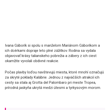
Ivana Gáborík si spolu s manželom Mariánom Gáboríkom a
ich dcérkami dopraje leto plné zážitkov. Rodina sa vydala
objavovať krásy talianskeho pobrežia a zábery z ich ciest
okamžite vyvolali obdivné reakcie.
Počas plavby loďou navštevujú miesta, ktoré mnohí označujú
za skryté poklady Kalábrie. Jednou z najväčších atrakcií ich
cesty sa stala aj Grotta del Palombaro pri meste Tropea,
prírodná jaskyňa ukrytá medzi útesmi a tyrkysovým morom.