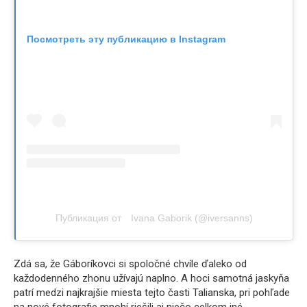
Посмотреть эту публикацию в Instagram
Публикация от ⠀Ivana Gaborik (@iversanns)
Zdá sa, že Gáboríkovci si spoločné chvíle ďaleko od
každodenného zhonu užívajú naplno. A hoci samotná jaskyňa
patrí medzi najkrajšie miesta tejto časti Talianska, pri pohľade
na nové fotografie mnohí riešili aj niečo celkom iné.