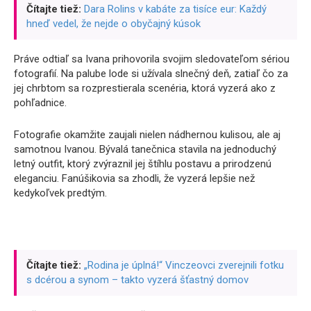
Čítajte tiež:
Dara Rolins v kabáte za tisíce eur: Každý
hneď vedel, že nejde o obyčajný kúsok
Práve odtiaľ sa Ivana prihovorila svojim sledovateľom sériou
fotografií. Na palube lode si užívala slnečný deň, zatiaľ čo za
jej chrbtom sa rozprestierala scenéria, ktorá vyzerá ako z
pohľadnice.
Fotografie okamžite zaujali nielen nádhernou kulisou, ale aj
samotnou Ivanou. Bývalá tanečnica stavila na jednoduchý
letný outfit, ktorý zvýraznil jej štíhlu postavu a prirodzenú
eleganciu. Fanúšikovia sa zhodli, že vyzerá lepšie než
kedykoľvek predtým.
Čítajte tiež:
„Rodina je úplná!“ Vinczeovci zverejnili fotku
s dcérou a synom – takto vyzerá šťastný domov