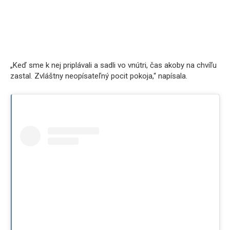
„Keď sme k nej priplávali a sadli vo vnútri, čas akoby na chvíľu
zastal. Zvláštny neopísateľný pocit pokoja,“ napísala.