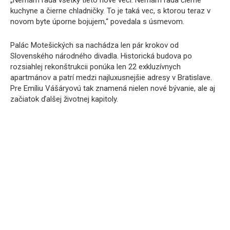
„Nemám rada všetky tieto nové veci. Nemám rada čierne
kuchyne a čierne chladničky. To je taká vec, s ktorou teraz v
novom byte úporne bojujem,“ povedala s úsmevom.
Palác Motešických sa nachádza len pár krokov od
Slovenského národného divadla. Historická budova po
rozsiahlej rekonštrukcii ponúka len 22 exkluzívnych
apartmánov a patrí medzi najluxusnejšie adresy v Bratislave.
Pre Emíliu Vášáryovú tak znamená nielen nové bývanie, ale aj
začiatok ďalšej životnej kapitoly.