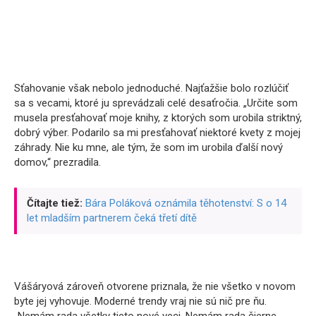
Sťahovanie však nebolo jednoduché. Najťažšie bolo rozlúčiť
sa s vecami, ktoré ju sprevádzali celé desaťročia. „Určite som
musela presťahovať moje knihy, z ktorých som urobila striktný,
dobrý výber. Podarilo sa mi presťahovať niektoré kvety z mojej
záhrady. Nie ku mne, ale tým, že som im urobila ďalší nový
domov,“ prezradila.
Čítajte tiež:
Bára Poláková oznámila těhotenství: S o 14
let mladším partnerem čeká třetí dítě
Vášáryová zároveň otvorene priznala, že nie všetko v novom
byte jej vyhovuje. Moderné trendy vraj nie sú nič pre ňu.