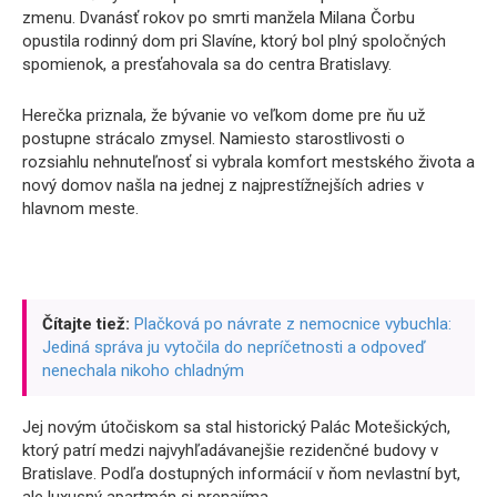
zmenu. Dvanásť rokov po smrti manžela Milana Čorbu
opustila rodinný dom pri Slavíne, ktorý bol plný spoločných
spomienok, a presťahovala sa do centra Bratislavy.
Herečka priznala, že bývanie vo veľkom dome pre ňu už
postupne strácalo zmysel. Namiesto starostlivosti o
rozsiahlu nehnuteľnosť si vybrala komfort mestského života a
nový domov našla na jednej z najprestížnejších adries v
hlavnom meste.
Čítajte tiež:
Plačková po návrate z nemocnice vybuchla:
Jediná správa ju vytočila do nepríčetnosti a odpoveď
nenechala nikoho chladným
Jej novým útočiskom sa stal historický Palác Motešických,
ktorý patrí medzi najvyhľadávanejšie rezidenčné budovy v
Bratislave. Podľa dostupných informácií v ňom nevlastní byt,