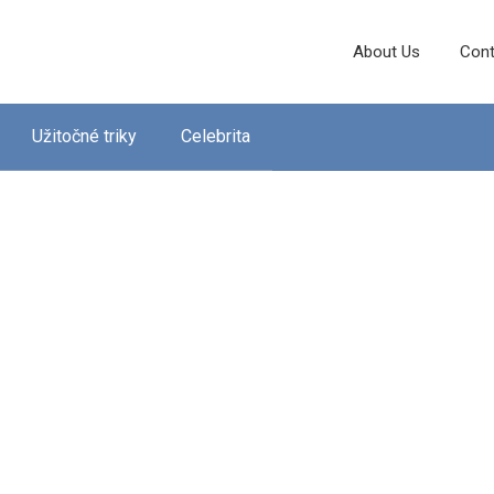
About Us
Cont
Užitočné triky
Celebrita