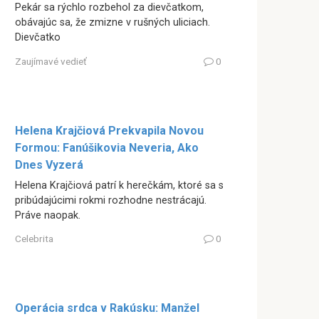
Pekár sa rýchlo rozbehol za dievčatkom,
obávajúc sa, že zmizne v rušných uliciach.
Dievčatko
Zaujímavé vedieť
0
Helena Krajčiová Prekvapila Novou
Formou: Fanúšikovia Neveria, Ako
Dnes Vyzerá
Helena Krajčiová patrí k herečkám, ktoré sa s
pribúdajúcimi rokmi rozhodne nestrácajú.
Práve naopak.
Celebrita
0
Operácia srdca v Rakúsku: Manžel