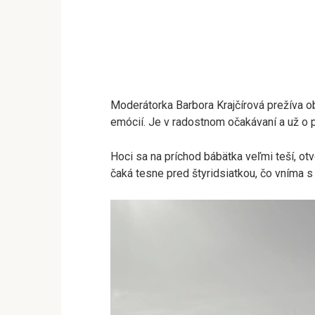
Moderátorka Barbora Krajčírová prežíva ob
emócií. Je v radostnom očakávaní a už o p
Hoci sa na príchod bábätka veľmi teší, otv
čaká tesne pred štyridsiatkou, čo vníma s