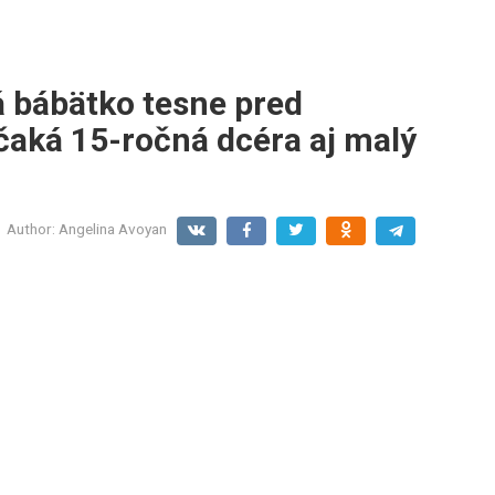
á bábätko tesne pred
 čaká 15-ročná dcéra aj malý
Author:
Angelina Avoyan