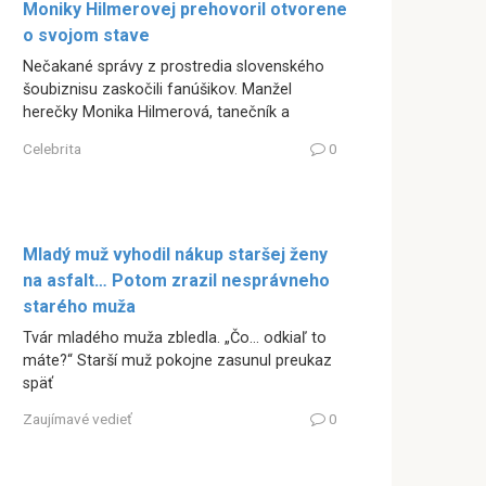
Moniky Hilmerovej prehovoril otvorene
o svojom stave
Nečakané správy z prostredia slovenského
šoubiznisu zaskočili fanúšikov. Manžel
herečky Monika Hilmerová, tanečník a
Celebrita
0
Mladý muž vyhodil nákup staršej ženy
na asfalt… Potom zrazil nesprávneho
starého muža
Tvár mladého muža zbledla. „Čo… odkiaľ to
máte?“ Starší muž pokojne zasunul preukaz
späť
Zaujímavé vedieť
0