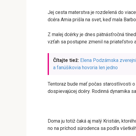
Jej cesta materstva je rozdelená do viace
dcéra Amia prišla na svet, keď mala Barbo
Z malej dcérky je dnes pätnásťročná tíned
vzťah sa postupne zmenil na priateľstvo a
Čítajte tiež:
Elena Podzámska zverejnil
a fanúšikovia hovoria len jedno
Tentoraz bude mať počas starostlivosti o 
dospievajúcej dcéry. Rodinná dynamika sa
Doma ju totiž čaká aj malý Kristián, ktor
no na príchod súrodenca sa podľa všetkéh