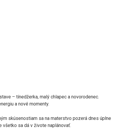
stave – tínedžerka, malý chlapec a novorodenec.
energiu a nové momenty.
tným skúsenostiam sa na materstvo pozerá dnes úplne
e všetko sa dá v živote naplánovať.