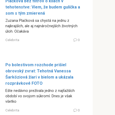
Plačková bez filtrov o kilách v
tehotenstve: Viem, že budem gulička a
som s tým zmierená
Zuzana Plačková sa chystá na jednu z
najkrajších, ale aj najnáročnejších životných
úloh. Očakáva
Celebrita
0
Po bolestivom rozchode prišiel
obrovský zvrat: Tehotná Vanessa
Šarköziová žiari v bielom a ukázala
rozprávkové FOTO
Ešte nedávno prežívala jedno z najťažších
období vo svojom súkromí. Dnes je však
všetko
Celebrita
0