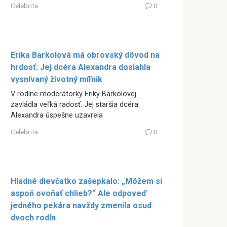
Celebrita
0
Erika Barkolová má obrovský dôvod na
hrdosť: Jej dcéra Alexandra dosiahla
vysnívaný životný míľnik
V rodine moderátorky Eriky Barkolovej
zavládla veľká radosť. Jej staršia dcéra
Alexandra úspešne uzavrela
Celebrita
0
Hladné dievčatko zašepkalo: „Môžem si
aspoň ovoňať chlieb?“ Ale odpoveď
jedného pekára navždy zmenila osud
dvoch rodín