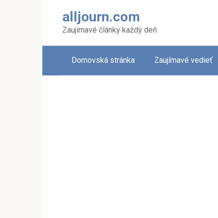
Skip
alljourn.com
to
content
Zaujímavé články každý deň
Domovská stránka
Zaujímavé vedieť