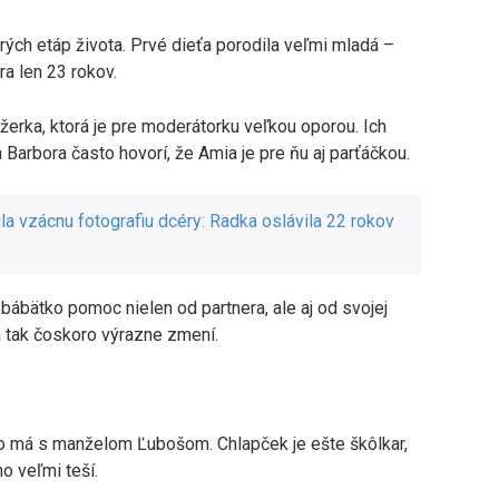
rých etáp života. Prvé dieťa porodila veľmi mladá –
ra len 23 rokov.
žerka, ktorá je pre moderátorku veľkou oporou. Ich
 Barbora často hovorí, že Amia je pre ňu aj parťáčkou.
a vzácnu fotografiu dcéry: Radka oslávila 22 rokov
bábätko pomoc nielen od partnera, ale aj od svojej
 tak čoskoro výrazne zmení.
ého má s manželom Ľubošom. Chlapček je ešte škôlkar,
o veľmi teší.