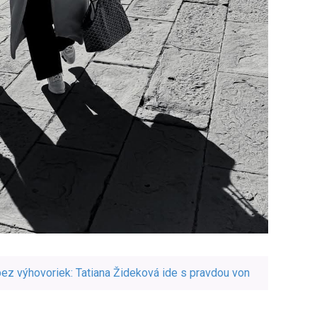
 bez výhovoriek: Tatiana Žideková ide s pravdou von