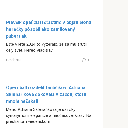
Plevčík opäť žiari šťastím: V objatí blond
herečky pôsobil ako zamilovaný
pubertiak
Ešte v lete 2024 to vyzeralo, že sa mu zrútil
celý svet. Herec Vladislav
Celebrita
0
Opernball rozdelil fanúšikov: Adriana
Sklenaříková šokovala vizážou, ktorú
mnohí nečakali
Meno Adriana Sklenaříková je už roky
synonymom elegancie a nadčasovej krásy. Na
prestížnom viedenskom