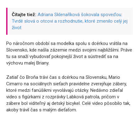
Čítajte tiež:
Adriana Sklenaříková šokovala spoveďou:
Tvrdé slová o otcovi a rozhodnutie, ktoré zmenilo celý jej
život
Po náročnom období sa modelka spolu s dcérkou vrátila na
Slovensko, kde našla zázemie medzi svojimi najbližšími. Práve
tu sa snaží vybudovať pokojnejší život a sústrediť sa na
výchovu malej Briany.
Zatiaľ čo Broňa trávi čas s dcérkou na Slovensku, Mario
Cimarro na sociálnych sieťach pravidelne zverejňuje zábery,
ktoré medzi fanúšikmi vyvolávajú otázky. Nedávno zdieľal
video s figúrkami z rozprávky Labková patrola, pričom v
zábere bol viditeľný aj detský bicykel. Celé video pôsobilo tak,
akoby trávil čas s malým dieťaťom.