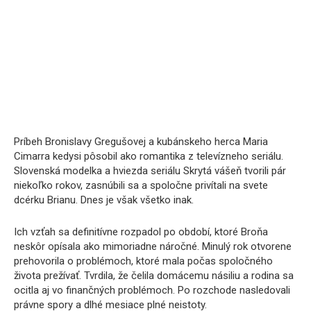
Príbeh Bronislavy Gregušovej a kubánskeho herca Maria
Cimarra kedysi pôsobil ako romantika z televízneho seriálu.
Slovenská modelka a hviezda seriálu Skrytá vášeň tvorili pár
niekoľko rokov, zasnúbili sa a spoločne privítali na svete
dcérku Brianu. Dnes je však všetko inak.
Ich vzťah sa definitívne rozpadol po období, ktoré Broňa
neskôr opísala ako mimoriadne náročné. Minulý rok otvorene
prehovorila o problémoch, ktoré mala počas spoločného
života prežívať. Tvrdila, že čelila domácemu násiliu a rodina sa
ocitla aj vo finančných problémoch. Po rozchode nasledovali
právne spory a dlhé mesiace plné neistoty.