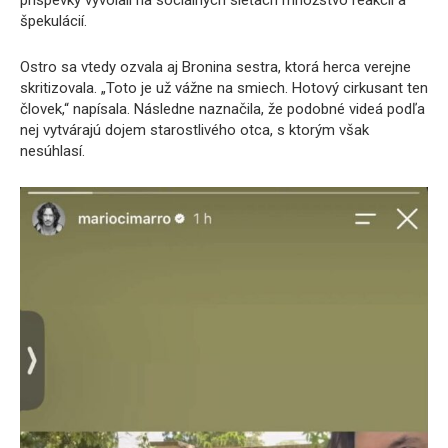
príspevky vyvolali na sociálnych sieťach množstvo reakcií a
špekulácií.
Ostro sa vtedy ozvala aj Bronina sestra, ktorá herca verejne
skritizovala. „Toto je už vážne na smiech. Hotový cirkusant ten
človek,“ napísala. Následne naznačila, že podobné videá podľa
nej vytvárajú dojem starostlivého otca, s ktorým však
nesúhlasí.