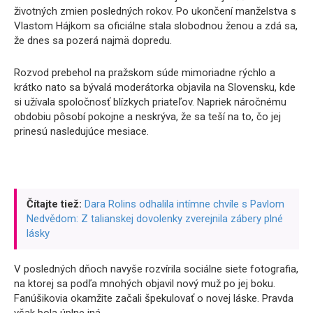
životných zmien posledných rokov. Po ukončení manželstva s
Vlastom Hájkom sa oficiálne stala slobodnou ženou a zdá sa,
že dnes sa pozerá najmä dopredu.
Rozvod prebehol na pražskom súde mimoriadne rýchlo a
krátko nato sa bývalá moderátorka objavila na Slovensku, kde
si užívala spoločnosť blízkych priateľov. Napriek náročnému
obdobiu pôsobí pokojne a neskrýva, že sa teší na to, čo jej
prinesú nasledujúce mesiace.
Čítajte tiež:
Dara Rolins odhalila intímne chvíle s Pavlom
Nedvědom: Z talianskej dovolenky zverejnila zábery plné
lásky
V posledných dňoch navyše rozvírila sociálne siete fotografia,
na ktorej sa podľa mnohých objavil nový muž po jej boku.
Fanúšikovia okamžite začali špekulovať o novej láske. Pravda