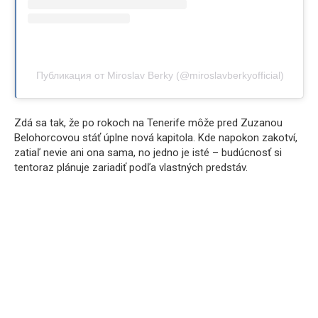
Публикация от Miroslav Berky (@miroslavberkyofficial)
Zdá sa tak, že po rokoch na Tenerife môže pred Zuzanou
Belohorcovou stáť úplne nová kapitola. Kde napokon zakotví,
zatiaľ nevie ani ona sama, no jedno je isté – budúcnosť si
tentoraz plánuje zariadiť podľa vlastných predstáv.