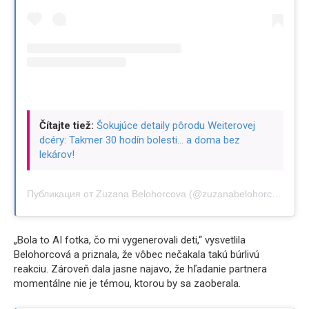
Čítajte tiež:
Šokujúce detaily pôrodu Weiterovej
dcéry: Takmer 30 hodín bolesti… a doma bez
lekárov!
Публикация от Zuzana Belohorcova (@zuzanabelohorcova)
„Bola to AI fotka, čo mi vygenerovali deti,“ vysvetlila
Belohorcová a priznala, že vôbec nečakala takú búrlivú
reakciu. Zároveň dala jasne najavo, že hľadanie partnera
momentálne nie je témou, ktorou by sa zaoberala.