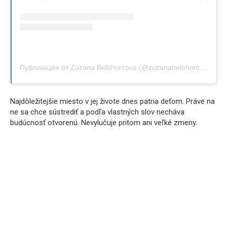
Публикация от Zuzana Belohorcova (@zuzanabelohorcova)
Najdôležitejšie miesto v jej živote dnes patria deťom. Práve na
ne sa chce sústrediť a podľa vlastných slov necháva
budúcnosť otvorenú. Nevylučuje pritom ani veľké zmeny.