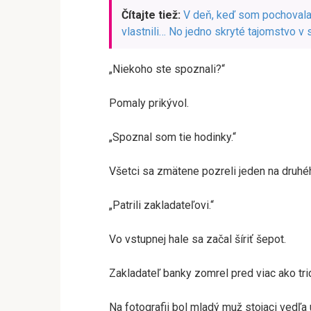
Čítajte tiež:
V deň, keď som pochovala 
vlastnili… No jedno skryté tajomstvo 
„Niekoho ste spoznali?“
Pomaly prikývol.
„Spoznal som tie hodinky.“
Všetci sa zmätene pozreli jeden na druhé
„Patrili zakladateľovi.“
Vo vstupnej hale sa začal šíriť šepot.
Zakladateľ banky zomrel pred viac ako tri
Na fotografii bol mladý muž stojaci vedľ