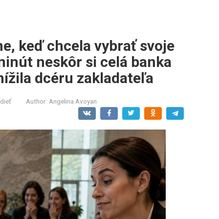
ne, keď chcela vybrať svoje
minút neskôr si celá banka
ížila dcéru zakladateľa
dieť
Author:
Angelina Avoyan