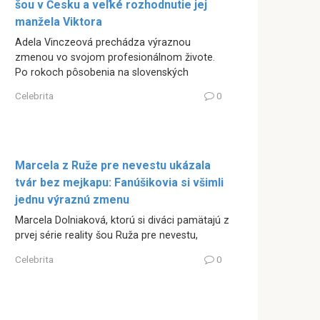
šou v Česku a veľké rozhodnutie jej
manžela Viktora
Adela Vinczeová prechádza výraznou
zmenou vo svojom profesionálnom živote.
Po rokoch pôsobenia na slovenských
Celebrita
0
Marcela z Ruže pre nevestu ukázala
tvár bez mejkapu: Fanúšikovia si všimli
jednu výraznú zmenu
Marcela Dolniaková, ktorú si diváci pamätajú z
prvej série reality šou Ruža pre nevestu,
Celebrita
0