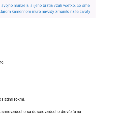
svojho manžela, si jeho bratia vzali všetko, čo sme
v starom kamennom múre navždy zmenilo naše životy
ho.
dsiatimi rokmi.
a usmievajúceho sa dospievajúceho dievčaťa na