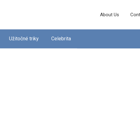
About Us
Cont
Užitočné triky
Celebrita