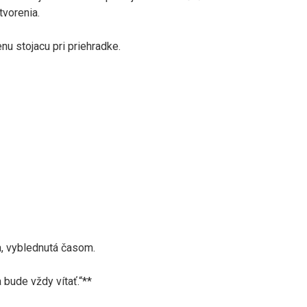
vorenia.
u stojacu pri priehradke.
a, vyblednutá časom.
 bude vždy vítať.“**