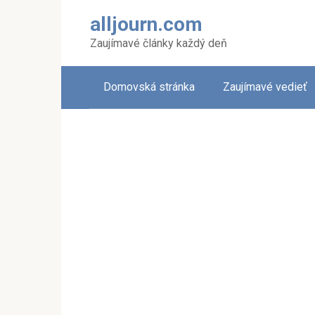
Skip
alljourn.com
to
content
Zaujímavé články každý deň
Domovská stránka
Zaujímavé vedieť