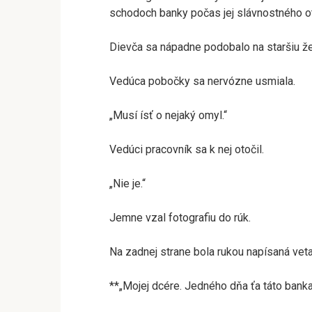
schodoch banky počas jej slávnostného ot
Dievča sa nápadne podobalo na staršiu žen
Vedúca pobočky sa nervózne usmiala.
„Musí ísť o nejaký omyl.“
Vedúci pracovník sa k nej otočil.
„Nie je.“
Jemne vzal fotografiu do rúk.
Na zadnej strane bola rukou napísaná vet
**„Mojej dcére. Jedného dňa ťa táto banka