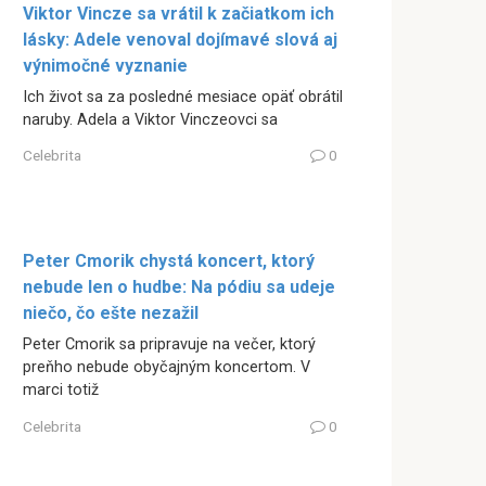
Viktor Vincze sa vrátil k začiatkom ich
lásky: Adele venoval dojímavé slová aj
výnimočné vyznanie
Ich život sa za posledné mesiace opäť obrátil
naruby. Adela a Viktor Vinczeovci sa
Celebrita
0
Peter Cmorik chystá koncert, ktorý
nebude len o hudbe: Na pódiu sa udeje
niečo, čo ešte nezažil
Peter Cmorik sa pripravuje na večer, ktorý
preňho nebude obyčajným koncertom. V
marci totiž
Celebrita
0