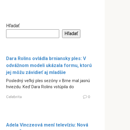
Hľadať
Hľadať
Dara Rolins ovládla brniansky ples: V
odvážnom modeli ukázala formu, ktorú
jej môžu závidieť aj mladšie
Posledný veľký ples sezóny v Brne mal jasnú
hviezdu. Keď Dara Rolins vstúpila do
Celebrita
0
Adela Vinczeová mení televíziu: Nová