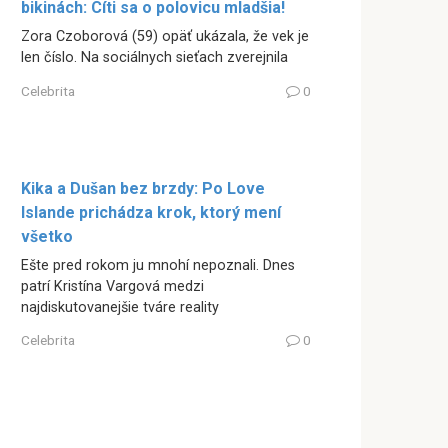
bikinách: Cíti sa o polovicu mladšia!
Zora Czoborová (59) opäť ukázala, že vek je
len číslo. Na sociálnych sieťach zverejnila
Celebrita
0
Kika a Dušan bez brzdy: Po Love
Islande prichádza krok, ktorý mení
všetko
Ešte pred rokom ju mnohí nepoznali. Dnes
patrí Kristína Vargová medzi
najdiskutovanejšie tváre reality
Celebrita
0