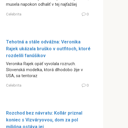
musela napokon odhaliť v tej najťažšej
Celebrita
0
Tehotná a stále odvážna: Veronika
Rajek ukázala bruško v outfitoch, ktoré
rozdelili fanúšikov
Veronika Rajek opäť vyvolala rozruch.
Slovenská modelka, ktorá dlhodobo žije v
USA, sa tentoraz
Celebrita
0
Rozchod bez návratu: Kollár priznal
koniec s Vizváryovou, dom za pol
milióna ostáva jej