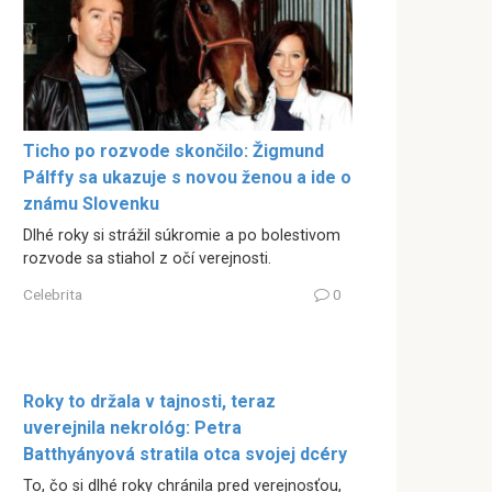
Ticho po rozvode skončilo: Žigmund
Pálffy sa ukazuje s novou ženou a ide o
známu Slovenku
Dlhé roky si strážil súkromie a po bolestivom
rozvode sa stiahol z očí verejnosti.
Celebrita
0
Roky to držala v tajnosti, teraz
uverejnila nekrológ: Petra
Batthyányová stratila otca svojej dcéry
To, čo si dlhé roky chránila pred verejnosťou,