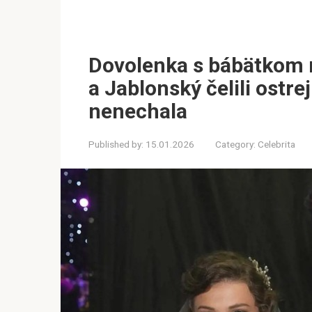
Dovolenka s bábätkom 
a Jablonský čelili ostrej
nenechala
Published by:
15.01.2026
Category:
Celebrita