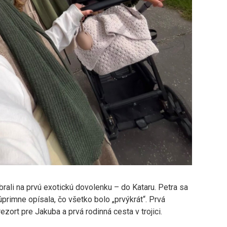
rali na prvú exotickú dovolenku – do Kataru. Petra sa
úprimne opísala, čo všetko bolo „prvýkrát“. Prvá
ezort pre Jakuba a prvá rodinná cesta v trojici.