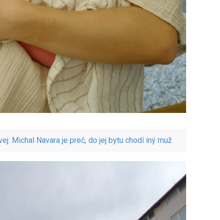
ej: Michal Navara je preč, do jej bytu chodí iný muž