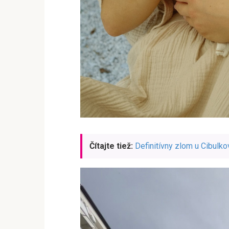
Čítajte tiež:
Definitívny zlom u Cibulkov