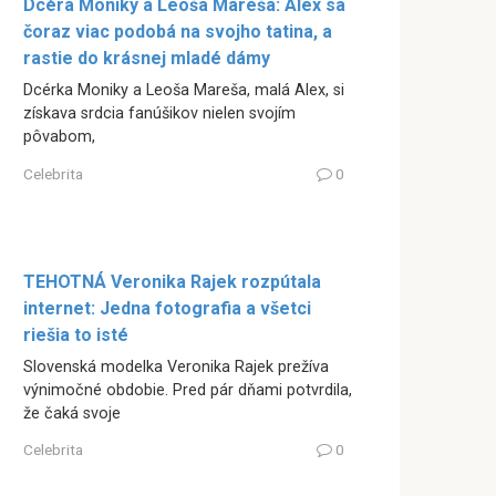
Dcéra Moniky a Leoša Mareša: Alex sa
čoraz viac podobá na svojho tatina, a
rastie do krásnej mladé dámy
Dcérka Moniky a Leoša Mareša, malá Alex, si
získava srdcia fanúšikov nielen svojím
pôvabom,
Celebrita
0
TEHOTNÁ Veronika Rajek rozpútala
internet: Jedna fotografia a všetci
riešia to isté
Slovenská modelka Veronika Rajek prežíva
výnimočné obdobie. Pred pár dňami potvrdila,
že čaká svoje
Celebrita
0