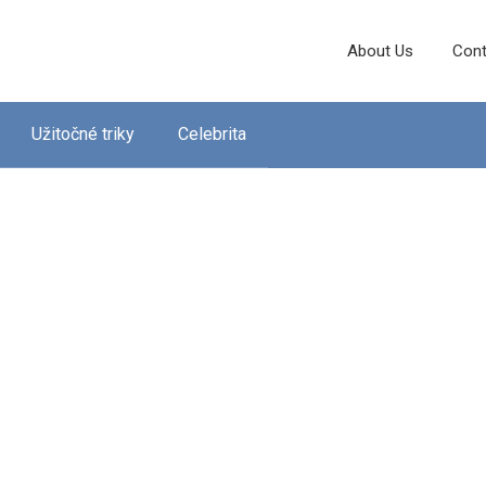
About Us
Cont
Užitočné triky
Celebrita