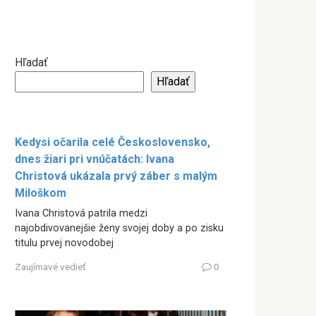
Hľadať
Hľadať
Kedysi očarila celé Československo,
dnes žiari pri vnúčatách: Ivana
Christová ukázala prvý záber s malým
Miloškom
Ivana Christová patrila medzi
najobdivovanejšie ženy svojej doby a po zisku
titulu prvej novodobej
Zaujímavé vedieť
0