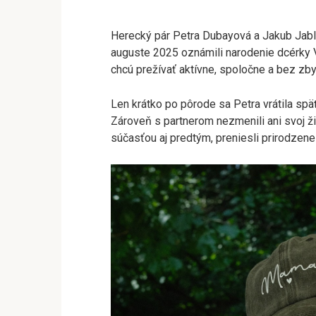
Herecký pár Petra Dubayová a Jakub Jablo
auguste 2025 oznámili narodenie dcérky V
chcú prežívať aktívne, spoločne a bez zb
Len krátko po pôrode sa Petra vrátila späť
Zároveň s partnerom nezmenili ani svoj ži
súčasťou aj predtým, preniesli prirodzene 