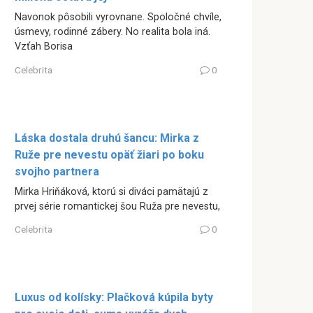
Navonok pôsobili vyrovnane. Spoločné chvíle,
úsmevy, rodinné zábery. No realita bola iná.
Vzťah Borisa
Celebrita
0
Láska dostala druhú šancu: Mirka z
Ruže pre nevestu opäť žiari po boku
svojho partnera
Mirka Hriňáková, ktorú si diváci pamätajú z
prvej série romantickej šou Ruža pre nevestu,
Celebrita
0
Luxus od kolísky: Plačková kúpila byty