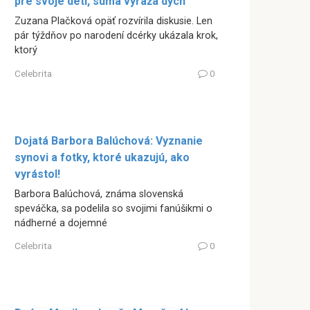
pre svoje deti, suma vyráža dych
Zuzana Plačková opäť rozvírila diskusie. Len
pár týždňov po narodení dcérky ukázala krok,
ktorý
Celebrita
0
Dojatá Barbora Balúchová: Vyznanie
synovi a fotky, ktoré ukazujú, ako
vyrástol!
Barbora Balúchová, známa slovenská
speváčka, sa podelila so svojimi fanúšikmi o
nádherné a dojemné
Celebrita
0