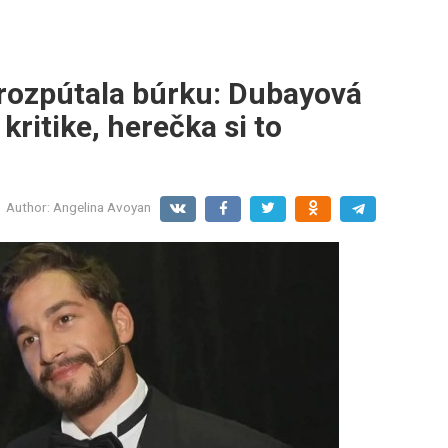
rozpútala búrku: Dubayová
 kritike, herečka si to
Author:
Angelina Avoyan