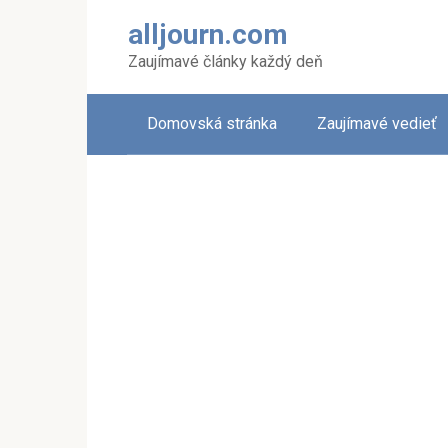
Skip
alljourn.com
to
content
Zaujímavé články každý deň
Domovská stránka
Zaujímavé vedieť