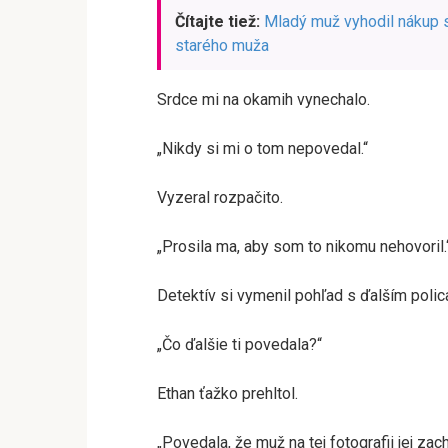
Čítajte tiež:
Mladý muž vyhodil nákup s
starého muža
Srdce mi na okamih vynechalo.
„Nikdy si mi o tom nepovedal.“
Vyzeral rozpačito.
„Prosila ma, aby som to nikomu nehovoril.
Detektív si vymenil pohľad s ďalším polic
„Čo ďalšie ti povedala?“
Ethan ťažko prehltol.
„Povedala, že muž na tej fotografii jej zac