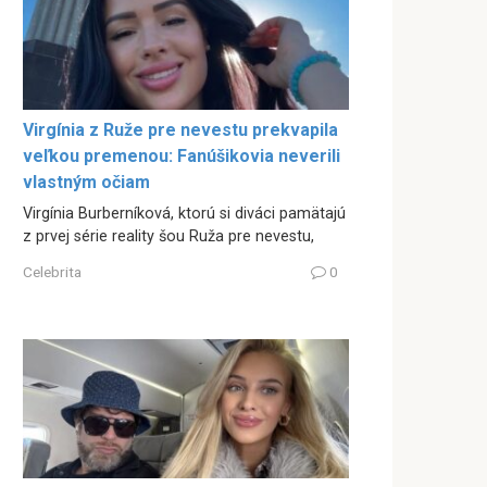
Virgínia z Ruže pre nevestu prekvapila
veľkou premenou: Fanúšikovia neverili
vlastným očiam
Virgínia Burberníková, ktorú si diváci pamätajú
z prvej série reality šou Ruža pre nevestu,
Celebrita
0