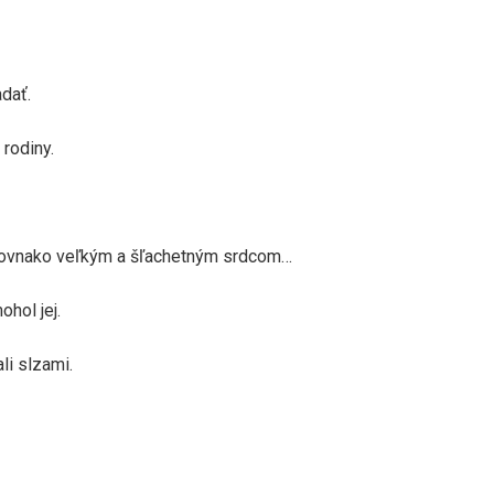
dať.
 rodiny.
 rovnako veľkým a šľachetným srdcom…
hol jej.
ali slzami.