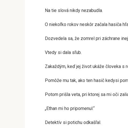
Na tie slová nikdy nezabudla.
O niekoľko rokov neskôr začala hasiča hľa
Dozvedela sa, že zomrel pri záchrane inej
Vtedy si dala sľub.
Zakaždým, keď jej život ukáže človeka s
Pomôže mu tak, ako ten hasič kedysi pomo
Potom prišla veta, pri ktorej sa mi oči zali
„Ethan mi ho pripomenul.“
Detektív si potichu odkašľal.