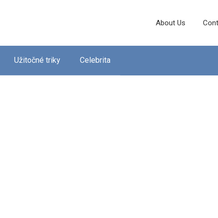
About Us
Cont
Užitočné triky
Celebrita