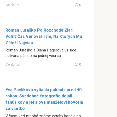
Celebrita
0
Roman Juraško Po Rozchode Žiari:
Voľný Čas Venoval Tým, Na Ktorých Mu
Záleží Najviac
Roman Juraško a Diana Hágerová už síce
netvoria pár, no na jednej veci sa
Celebrita
0
Eva Pavlíková vytiahla poklad spred 40
rokov: Svadobné fotografie dojali
fanúšikov a jej slová manželovi hovoria
za všetko
V čase, keď mnohé známe vzťahy končia po