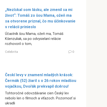
„Nezískal som lásku, ale zmenil sa mi
život“: Tomáš zo šou Mama, ožeň ma
sa otvorene priznal, čo mu účinkovanie
v relácii prinieslo
Účastník šou Mama, ožeň ma, Tomáš
Kšenzuliak, sa po odvysielaní relácie
rozhovoril o tom,
Celebrita
0
Českí levy v znamení mladých krások:
Čermák (52) žiaril s o 26 rokov mladšou
vojačkou, Dvořák prekvapil dcérou!
Tohtoročné odovzdávanie cien Český lev
nebolo len o filmoch a víťazoch. Pozornosť si
ukradli