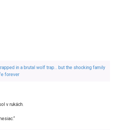
apped in a brutal wolf trap… but the shocking family
fe forever
sol v rukách.
mesiac.“