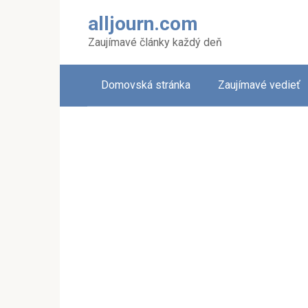
Skip
alljourn.com
to
content
Zaujímavé články každý deň
Domovská stránka
Zaujímavé vedieť