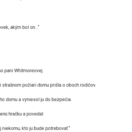
ovek, akým bol on…“
mo pani Whitmoreovej.
 strašnom požiari domu prišla o oboch rodičov.
ho domu a vyniesol ju do bezpečia.
enú hračku a povedal:
j niekomu, kto ju bude potrebovať.“