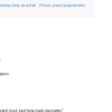
taršej ženy na asfalt… Potom zrazil nesprávneho
“
ajtom.
hránil život, keď bola malé dievčatko.“