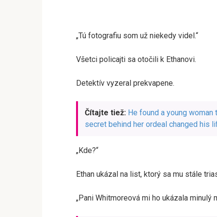
„Tú fotografiu som už niekedy videl.“
Všetci policajti sa otočili k Ethanovi.
Detektív vyzeral prekvapene.
Čítajte tiež:
He found a young woman tr
secret behind her ordeal changed his li
„Kde?“
Ethan ukázal na list, ktorý sa mu stále tria
„Pani Whitmoreová mi ho ukázala minulý 