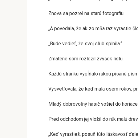
Znova sa pozrel na starú fotografiu.
„A povedala, že ak zo mňa raz vyrastie čl
„Bude vedieť, že svoj sľub splnila.“
Zmätene som rozložil zvyšok listu.
Každú stránku vypĺňalo rukou písané pís
Vysvetľovala, že keď mala osem rokov, pri
Mladý dobrovoľný hasič vošiel do horiace
Pred odchodom jej vložil do rúk malú drev
„Keď vyrastieš, posuň túto láskavosť ďale