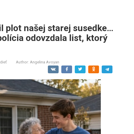
l plot našej starej susedke…
lícia odovzdala list, ktorý
dieť
Author:
Angelina Avoyan