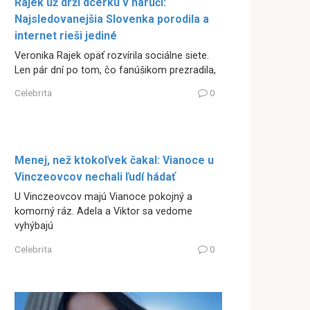
Rajek už drží dcérku v náručí:
Najsledovanejšia Slovenka porodila a
internet rieši jediné
Veronika Rajek opäť rozvírila sociálne siete.
Len pár dní po tom, čo fanúšikom prezradila,
Celebrita
0
Menej, než ktokoľvek čakal: Vianoce u
Vinczeovcov nechali ľudí hádať
U Vinczeovcov majú Vianoce pokojný a
komorný ráz. Adela a Viktor sa vedome
vyhýbajú
Celebrita
0