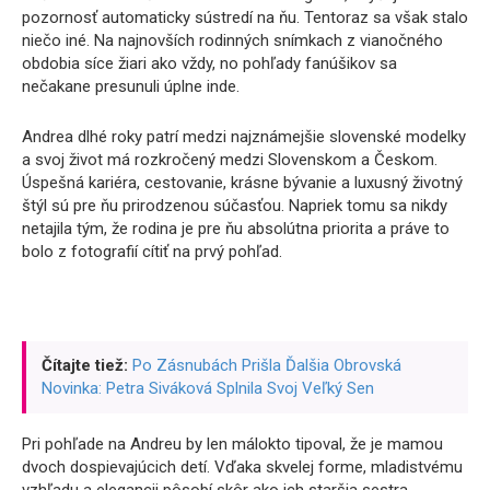
pozornosť automaticky sústredí na ňu. Tentoraz sa však stalo
niečo iné. Na najnovších rodinných snímkach z vianočného
obdobia síce žiari ako vždy, no pohľady fanúšikov sa
nečakane presunuli úplne inde.
Andrea dlhé roky patrí medzi najznámejšie slovenské modelky
a svoj život má rozkročený medzi Slovenskom a Českom.
Úspešná kariéra, cestovanie, krásne bývanie a luxusný životný
štýl sú pre ňu prirodzenou súčasťou. Napriek tomu sa nikdy
netajila tým, že rodina je pre ňu absolútna priorita a práve to
bolo z fotografií cítiť na prvý pohľad.
Čítajte tiež:
Po Zásnubách Prišla Ďalšia Obrovská
Novinka: Petra Siváková Splnila Svoj Veľký Sen
Pri pohľade na Andreu by len málokto tipoval, že je mamou
dvoch dospievajúcich detí. Vďaka skvelej forme, mladistvému