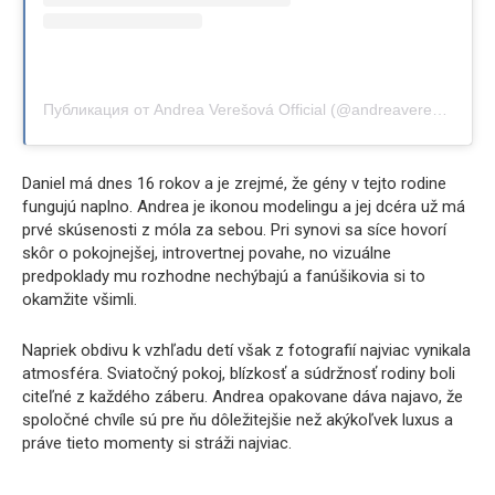
Публикация от Andrea Verešová Official (@andreaveresovaofficial)
Daniel má dnes 16 rokov a je zrejmé, že gény v tejto rodine
fungujú naplno. Andrea je ikonou modelingu a jej dcéra už má
prvé skúsenosti z móla za sebou. Pri synovi sa síce hovorí
skôr o pokojnejšej, introvertnej povahe, no vizuálne
predpoklady mu rozhodne nechýbajú a fanúšikovia si to
okamžite všimli.
Napriek obdivu k vzhľadu detí však z fotografií najviac vynikala
atmosféra. Sviatočný pokoj, blízkosť a súdržnosť rodiny boli
citeľné z každého záberu. Andrea opakovane dáva najavo, že
spoločné chvíle sú pre ňu dôležitejšie než akýkoľvek luxus a
práve tieto momenty si stráži najviac.