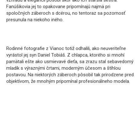
vzhľadu a elegancii pôsobí skôr ako ich staršia sestra.
Fanúšikovia jej to opakovane pripomínajú najmä pri
spoločných záberoch s dcérou, no tentoraz sa pozornosť
presunula na niekoho iného.
Rodinné fotografie z Vianoc totiž odhalili, ako neuveriteľne
vyrástol jej syn Daniel Tobiáš. Z chlapca, ktorého si mnohí
pamätali ešte ako usmievavé dieťa, sa zrazu stal sebavedomý
mladík s výraznými črtami, moderným účesom a štíhlou
postavou. Na niektorých záberoch pôsobil tak prirodzene pred
objektívom, že mnohým pripomínal profesionálneho modela.