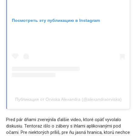
Посмотреть эту публикацию в Instagram
Публикация от Orviska Alexandra (@alexandraorviska)
Pred pár dňami zverejnila ďalšie video, ktoré opäť vyvolalo
diskusiu. Tentoraz išlo o zábery s ihlami aplikovanými pod
očami. Pre niektorých príliš, pre ňu jasná hranica, ktorú nechce