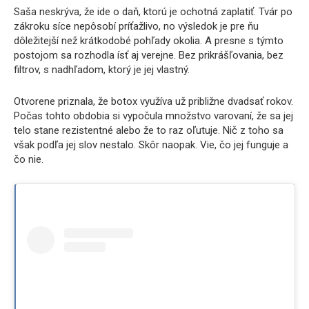
Saša neskrýva, že ide o daň, ktorú je ochotná zaplatiť. Tvár po
zákroku síce nepôsobí príťažlivo, no výsledok je pre ňu
dôležitejší než krátkodobé pohľady okolia. A presne s týmto
postojom sa rozhodla ísť aj verejne. Bez prikrášľovania, bez
filtrov, s nadhľadom, ktorý je jej vlastný.
Otvorene priznala, že botox využíva už približne dvadsať rokov.
Počas tohto obdobia si vypočula množstvo varovaní, že sa jej
telo stane rezistentné alebo že to raz oľutuje. Nič z toho sa
však podľa jej slov nestalo. Skôr naopak. Vie, čo jej funguje a
čo nie.