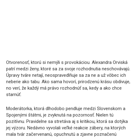
Otvorenosť, ktorú si nemýli s provokáciou. Alexandra Orviská
patrí medzi ženy, ktoré sa za svoje rozhodnutia neschovávajú.
Úpravy tváre netají, neospravedlňuje sa za ne a už vôbec ich
neberie ako tabu. Ako sama hovorí, prirodzenú krásu obdivuje,
no verí, že každý má právo rozhodnúť sa, kedy a ako chce
starnúť.
Moderátorka, ktorá dlhodobo pendluje medzi Slovenskom a
Spojenými štátmi, je zvyknutá na pozornosť. Nielen tú
pozitívnu. Pravidelne sa stretáva aj s kritikou, ktorá sa dotýka
jej výzoru. Nedávno vyvolali veľké reakcie zábery, na ktorých
mala tvár začervenanú, opuchnutú a zjavne poznačenú