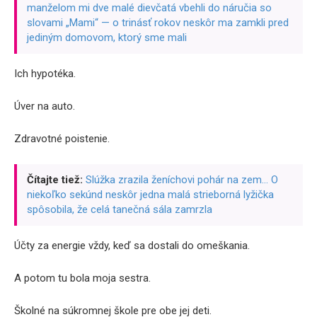
manželom mi dve malé dievčatá vbehli do náručia so
slovami „Mami“ — o trinásť rokov neskôr ma zamkli pred
jediným domovom, ktorý sme mali
Ich hypotéka.
Úver na auto.
Zdravotné poistenie.
Čítajte tiež:
Slúžka zrazila ženíchovi pohár na zem… O
niekoľko sekúnd neskôr jedna malá strieborná lyžička
spôsobila, že celá tanečná sála zamrzla
Účty za energie vždy, keď sa dostali do omeškania.
A potom tu bola moja sestra.
Školné na súkromnej škole pre obe jej deti.