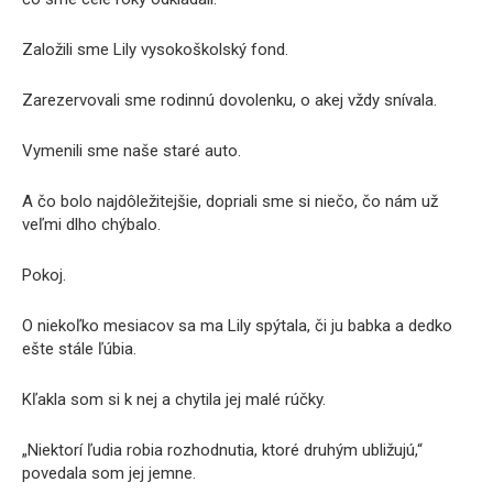
Založili sme Lily vysokoškolský fond.
Zarezervovali sme rodinnú dovolenku, o akej vždy snívala.
Vymenili sme naše staré auto.
A čo bolo najdôležitejšie, dopriali sme si niečo, čo nám už
veľmi dlho chýbalo.
Pokoj.
O niekoľko mesiacov sa ma Lily spýtala, či ju babka a dedko
ešte stále ľúbia.
Kľakla som si k nej a chytila jej malé rúčky.
„Niektorí ľudia robia rozhodnutia, ktoré druhým ubližujú,“
povedala som jej jemne.