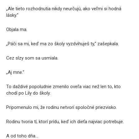
„Ale tieto rozhodnutia nikdy neurčujú, ako veľmi si hodná
lásky.“
Objala ma.
„Páči sa mi, keď ma zo školy vyzdvihuješ ty,“ zašepkala.
Cez slzy som sa usmiala.
„Aj mne.“
To daždivé popoludnie zmenilo oveľa viac než len to, kto
chodí po Lily do školy.
Pripomenulo mi, že rodinu netvorí spoločné priezvisko.
Rodinu tvoria tí, ktorí prídu, keď ich dieťa najviac potrebuje.
A od toho dňa…