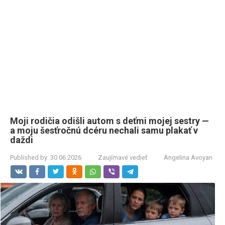
Moji rodičia odišli autom s deťmi mojej sestry —
a moju šesťročnú dcéru nechali samu plakať v
daždi
Published by:
30.06.2026
Zaujímavé vedieť
Angelina Avoyan