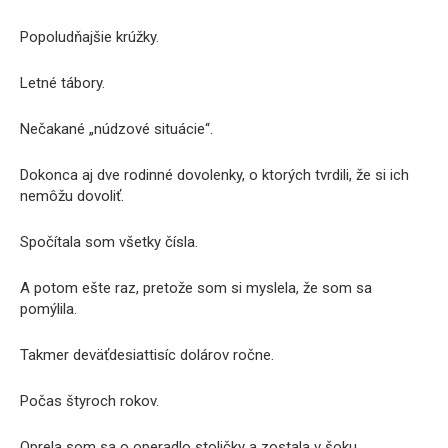
Popoludňajšie krúžky.
Letné tábory.
Nečakané „núdzové situácie“.
Dokonca aj dve rodinné dovolenky, o ktorých tvrdili, že si ich
nemôžu dovoliť.
Spočítala som všetky čísla.
A potom ešte raz, pretože som si myslela, že som sa
pomýlila.
Takmer deväťdesiattisíc dolárov ročne.
Počas štyroch rokov.
Oprela som sa o operadlo stoličky a zostala v šoku.