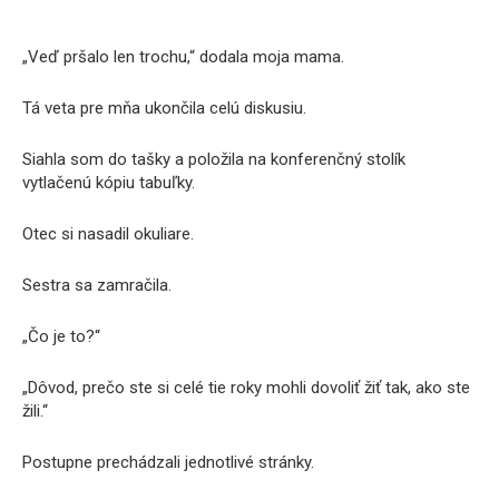
„Veď pršalo len trochu,“ dodala moja mama.
Tá veta pre mňa ukončila celú diskusiu.
Siahla som do tašky a položila na konferenčný stolík
vytlačenú kópiu tabuľky.
Otec si nasadil okuliare.
Sestra sa zamračila.
„Čo je to?“
„Dôvod, prečo ste si celé tie roky mohli dovoliť žiť tak, ako ste
žili.“
Postupne prechádzali jednotlivé stránky.