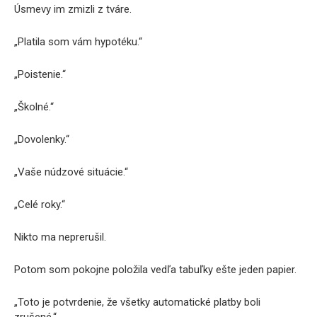
Úsmevy im zmizli z tváre.
„Platila som vám hypotéku.“
„Poistenie.“
„Školné.“
„Dovolenky.“
„Vaše núdzové situácie.“
„Celé roky.“
Nikto ma neprerušil.
Potom som pokojne položila vedľa tabuľky ešte jeden papier.
„Toto je potvrdenie, že všetky automatické platby boli
zrušené.“