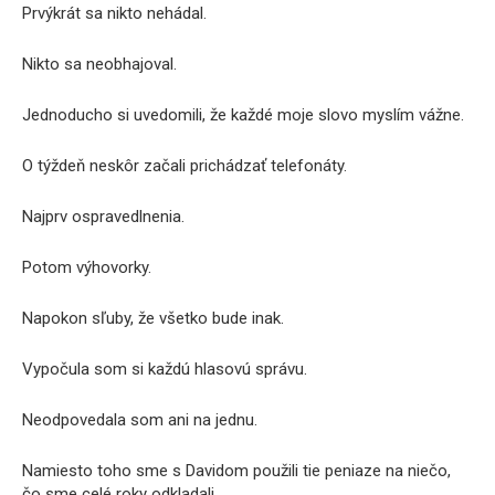
Prvýkrát sa nikto nehádal.
Nikto sa neobhajoval.
Jednoducho si uvedomili, že každé moje slovo myslím vážne.
O týždeň neskôr začali prichádzať telefonáty.
Najprv ospravedlnenia.
Potom výhovorky.
Napokon sľuby, že všetko bude inak.
Vypočula som si každú hlasovú správu.
Neodpovedala som ani na jednu.
Namiesto toho sme s Davidom použili tie peniaze na niečo,
čo sme celé roky odkladali.