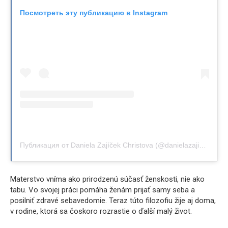
Посмотреть эту публикацию в Instagram
Публикация от Daniela Zajíček Christova (@danielazajicekchristova)
Materstvo vníma ako prirodzenú súčasť ženskosti, nie ako
tabu. Vo svojej práci pomáha ženám prijať samy seba a
posilniť zdravé sebavedomie. Teraz túto filozofiu žije aj doma,
v rodine, ktorá sa čoskoro rozrastie o ďalší malý život.