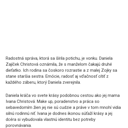
Radostná správa, ktorá sa šírila potichu, je vonku. Daniela
Zajíček Christová oznámila, že s manželom čakajú druhé
dieťatko. Ich rodina sa čoskoro rozrastie a z malej Zojky sa
stane staršia sestra. Emócie, radosť aj vďačnosť cítiť z
každého záberu, ktorý Daniela zverejnila.
Daniela kráča vo svete krásy podobnou cestou ako jej mama
Ivana Christová. Make up, poradenstvo a práca so
sebavedomím žien jej nie sú cudzie a práve v tom mnohí vidia
silnú rodinnú niť. Ivana je dodnes ikonou súťaží krásy a jej
dcéra si vybudovala vlastnú identitu bez potreby
porovnávania.