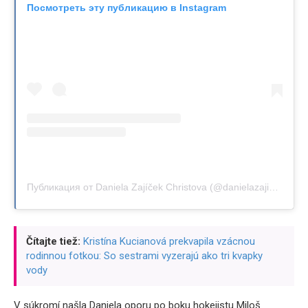
Посмотреть эту публикацию в Instagram
Публикация от Daniela Zajíček Christova (@danielazajicekchristova)
Čítajte tiež:
Kristína Kucianová prekvapila vzácnou
rodinnou fotkou: So sestrami vyzerajú ako tri kvapky
vody
V súkromí našla Daniela oporu po boku hokejistu Miloš