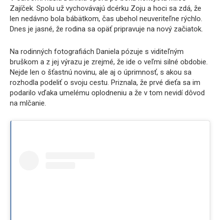
Zajíček. Spolu už vychovávajú dcérku Zoju a hoci sa zdá, že
len nedávno bola bábätkom, čas ubehol neuveriteľne rýchlo.
Dnes je jasné, že rodina sa opäť pripravuje na nový začiatok.
Na rodinných fotografiách Daniela pózuje s viditeľným
bruškom a z jej výrazu je zrejmé, že ide o veľmi silné obdobie.
Nejde len o šťastnú novinu, ale aj o úprimnosť, s akou sa
rozhodla podeliť o svoju cestu. Priznala, že prvé dieťa sa im
podarilo vďaka umelému oplodneniu a že v tom nevidí dôvod
na mlčanie.