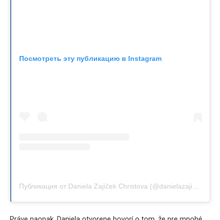
Посмотреть эту публикацию в Instagram
Публикация от Daniela Zajíček Christova (@danielazajicekchristova)
Práve naopak. Daniela otvorene hovorí o tom, že pre mnohé