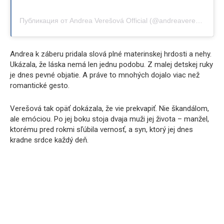
Публикация от Andrea Verešová Official (@andreaveresovaofficial)
Andrea k záberu pridala slová plné materinskej hrdosti a nehy.
Ukázala, že láska nemá len jednu podobu. Z malej detskej ruky
je dnes pevné objatie. A práve to mnohých dojalo viac než
romantické gesto.
Verešová tak opäť dokázala, že vie prekvapiť. Nie škandálom,
ale emóciou. Po jej boku stoja dvaja muži jej života – manžel,
ktorému pred rokmi sľúbila vernosť, a syn, ktorý jej dnes
kradne srdce každý deň.