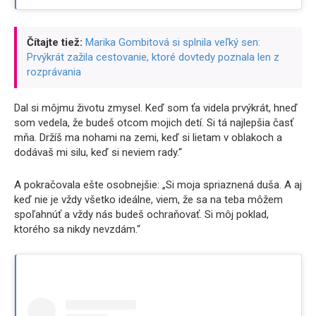
Čítajte tiež:
Marika Gombitová si splnila veľký sen:
Prvýkrát zažila cestovanie, ktoré dovtedy poznala len z
rozprávania
Dal si môjmu životu zmysel. Keď som ťa videla prvýkrát, hneď
som vedela, že budeš otcom mojich detí. Si tá najlepšia časť
mňa. Držíš ma nohami na zemi, keď si lietam v oblakoch a
dodávaš mi silu, keď si neviem rady.“
A pokračovala ešte osobnejšie: „Si moja spriaznená duša. A aj
keď nie je vždy všetko ideálne, viem, že sa na teba môžem
spoľahnúť a vždy nás budeš ochraňovať. Si môj poklad,
ktorého sa nikdy nevzdám.“