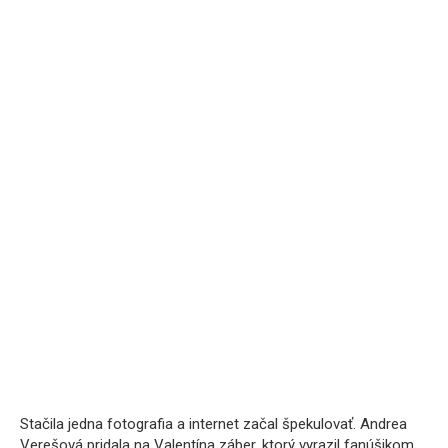
Stačila jedna fotografia a internet začal špekulovať. Andrea
Verešová pridala na Valentína záber, ktorý vyrazil fanúšikom