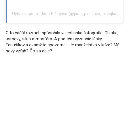
Публикация от Jana Pištejová (@jana_pistejova_pistejka)
O to väčší rozruch spôsobila valentínska fotografia. Objatie,
úsmevy, silná atmosféra. A pod tým vyznanie lásky.
Fanúšikovia okamžite spozorneli. Je manželstvo v kríze? Má
nový vzťah? Čo sa deje?