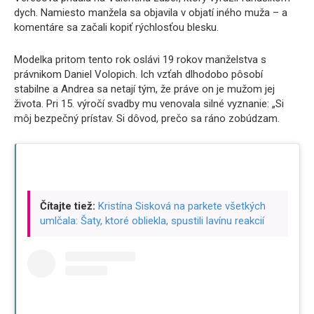
dych. Namiesto manžela sa objavila v objatí iného muža – a
komentáre sa začali kopiť rýchlosťou blesku.
Modelka pritom tento rok oslávi 19 rokov manželstva s
právnikom Daniel Volopich. Ich vzťah dlhodobo pôsobí
stabilne a Andrea sa netají tým, že práve on je mužom jej
života. Pri 15. výročí svadby mu venovala silné vyznanie: „Si
môj bezpečný prístav. Si dôvod, prečo sa ráno zobúdzam.
Čítajte tiež:
Kristína Sisková na parkete všetkých
umlčala: Šaty, ktoré obliekla, spustili lavínu reakcií