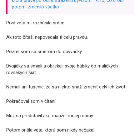
ktorá práve porodila, stráženú byvolom… A to, čo urobil
potom, zmenilo všetko
Prvá veta mi rozbúšila srdce.
Ak toto čítaš, nepovedala ti celú pravdu.
Pozrel som sa smerom do obývačky.
Dvojičky sa smiali a obliekali svoje bábiky do maličkých
rovnakých šiat.
Nemali ani tušenie, že sa niekto snaží zmeniť celý ich život.
Pokračoval som v čítaní.
Muž sa predstavil ako manžel mojej mamy.
Potom prišla veta, ktorú som nikdy nečakal.