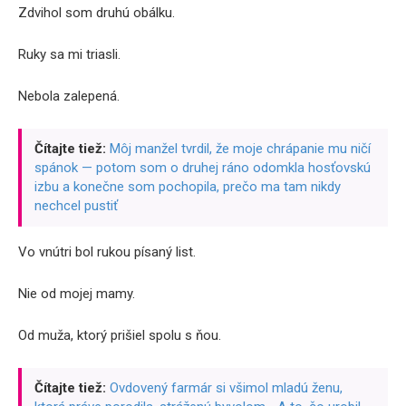
Zdvihol som druhú obálku.
Ruky sa mi triasli.
Nebola zalepená.
Čítajte tiež:
Môj manžel tvrdil, že moje chrápanie mu ničí
spánok — potom som o druhej ráno odomkla hosťovskú
izbu a konečne som pochopila, prečo ma tam nikdy
nechcel pustiť
Vo vnútri bol rukou písaný list.
Nie od mojej mamy.
Od muža, ktorý prišiel spolu s ňou.
Čítajte tiež:
Ovdo­vený farmár si všimol mladú ženu,