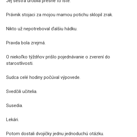
Jej sestra urobila presne to isté.
Právnik stojaci za mojou mamou potichu sklopil zrak.
Nikto už nepotreboval ďalšiu hádku.
Pravda bola zrejmá.
O niekoľko týždňov prišlo pojednávanie o zverení do
starostlivosti.
Sudca celé hodiny počúval výpovede.
Svedčili učitelia.
Susedia.
Lekári.
Potom dostali dvojičky jednu jednoduchú otázku.