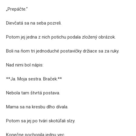
„Prepáčte.“
Dievčatá sa na seba pozreli.
Potom jej jedna z nich potichu podala zložený obrázok.
Boli na ňom tri jednoduché postavičky držiace sa za ruky.
Nad nimi bol nápis:
**Ja. Moja sestra. Braček.**
Nebola tam štvrtá postava.
Mama sa na kresbu dlho dívala.
Potom sa jej po tvári skotúľali slzy.
Konečne pochopila jednu vec.