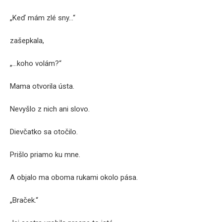
„Keď mám zlé sny…“
zašepkala,
„…koho volám?“
Mama otvorila ústa.
Nevyšlo z nich ani slovo.
Dievčatko sa otočilo.
Prišlo priamo ku mne.
A objalo ma oboma rukami okolo pása.
„Braček.“