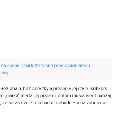
e na scénu: Charlotte tesne pred dvadsiatkou
plány
Bez obalu, bez servítky a presne v jej štýle. Kritikom
m „čiarka“ medzi jej prsiami, potom musia viesť naozaj
, že sa za svoje telo hanbiť nebude – a už vôbec nie