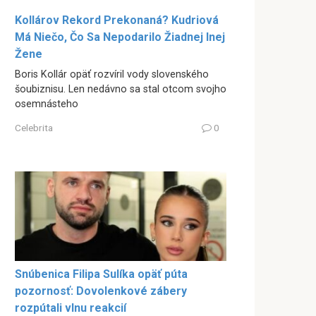
Kollárov Rekord Prekonaná? Kudriová
Má Niečo, Čo Sa Nepodarilo Žiadnej Inej
Žene
Boris Kollár opäť rozvíril vody slovenského
šoubiznisu. Len nedávno sa stal otcom svojho
osemnásteho
Celebrita
0
Snúbenica Filipa Sulíka opäť púta
pozornosť: Dovolenkové zábery
rozpútali vlnu reakcií