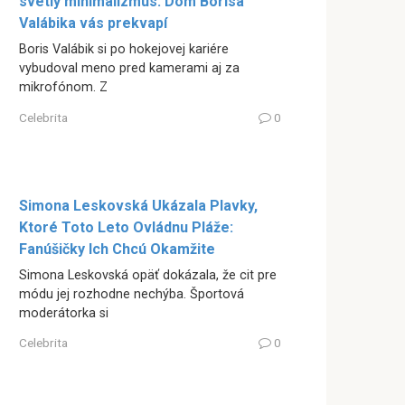
svetlý minimalizmus: Dom Borisa
Valábika vás prekvapí
Boris Valábik si po hokejovej kariére
vybudoval meno pred kamerami aj za
mikrofónom. Z
Celebrita
0
Simona Leskovská Ukázala Plavky,
Ktoré Toto Leto Ovládnu Pláže:
Fanúšičky Ich Chcú Okamžite
Simona Leskovská opäť dokázala, že cit pre
módu jej rozhodne nechýba. Športová
moderátorka si
Celebrita
0