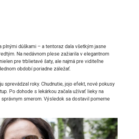
a plnými dúškami – a tentoraz dala všetkým jasne
 predtým. Na nedávnom plese zažiarila v elegantnom
 nielen pre trblietavé šaty, ale najmä pre viditeľne
oslednom období poriadne záležať.
ju sprevádzal roky. Chudnutie, jojo efekt, nové pokusy
stup. Po dohode s lekárkou začala užívať lieky na
áhu správnym smerom. Výsledok sa dostavil pomerne