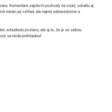
tranu. Komentáre zaplavili pochvaly na vizáž, odvahu aj
nili nielen jej vzhľad, ale najmä sebavedomie a
en schudnutú postavu, ale aj to, že je so sebou
torý sa nedá prehliadnuť.