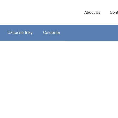
About Us
Cont
Užitočné triky
Celebrita