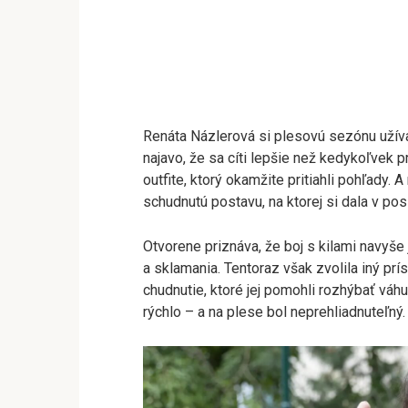
Renáta Názlerová si plesovú sezónu užív
najavo, že sa cíti lepšie než kedykoľvek
outfite, ktorý okamžite pritiahli pohľady. A
schudnutú postavu, na ktorej si dala v p
Otvorene priznáva, že boj s kilami navyše 
a sklamania. Tentoraz však zvolila iný prí
chudnutie, ktoré jej pomohli rozhýbať v
rýchlo – a na plese bol neprehliadnuteľný.