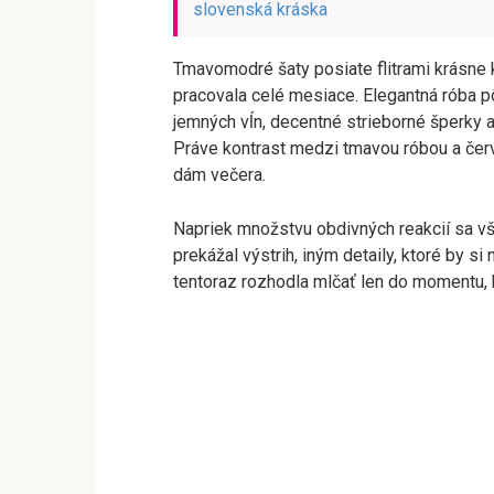
slovenská kráska
Tmavomodré šaty posiate flitrami krásne ko
pracovala celé mesiace. Elegantná róba 
jemných vĺn, decentné strieborné šperky 
Práve kontrast medzi tmavou róbou a červe
dám večera.
Napriek množstvu obdivných reakcií sa však
prekážal výstrih, iným detaily, ktoré by si 
tentoraz rozhodla mlčať len do momentu, 