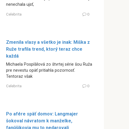
nenechala ujsť,
Celebrita
0
Zmenila vlasy a všetko je inak: Miška z
Ruže trafila trend, ktorý teraz chce
každá
Michaela Pospíšilová zo štvrtej série šou Ruža
pre nevestu opäť pritiahla pozornosť.
Tentoraz však
Celebrita
0
Po afére späť domov: Langmajer
šokoval návratom k manželke,
fanúšikovia mu to nedarovali