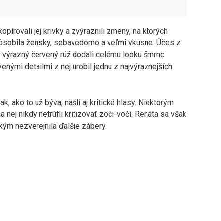
pírovali jej krivky a zvýraznili zmeny, na ktorých
pôsobila žensky, sebavedomo a veľmi vkusne. Účes z
a výrazný červený rúž dodali celému looku šmrnc.
nými detailmi z nej urobil jednu z najvýraznejších
, ako to už býva, našli aj kritické hlasy. Niektorým
na nej nikdy netrúfli kritizovať zoči-voči. Renáta sa však
kým nezverejnila ďalšie zábery.