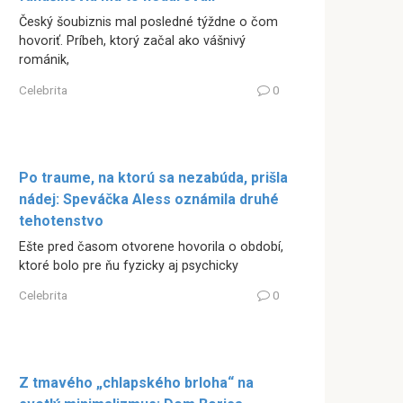
Český šoubiznis mal posledné týždne o čom
hovoriť. Príbeh, ktorý začal ako vášnivý
románik,
Celebrita
0
Po traume, na ktorú sa nezabúda, prišla
nádej: Speváčka Aless oznámila druhé
tehotenstvo
Ešte pred časom otvorene hovorila o období,
ktoré bolo pre ňu fyzicky aj psychicky
Celebrita
0
Z tmavého „chlapského brloha“ na