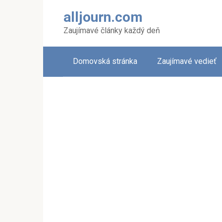
Skip
alljourn.com
to
content
Zaujímavé články každý deň
Domovská stránka
Zaujímavé vedieť