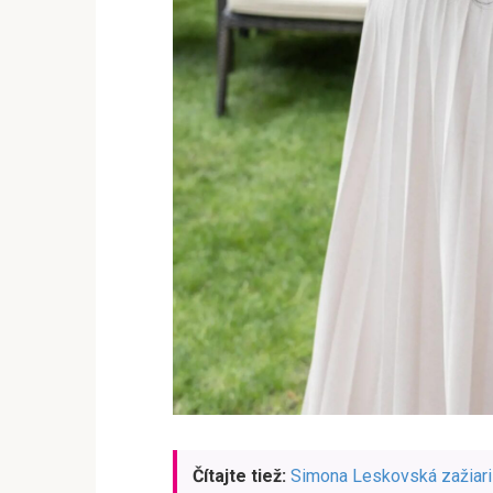
Čítajte tiež:
Simona Leskovská zažiaril