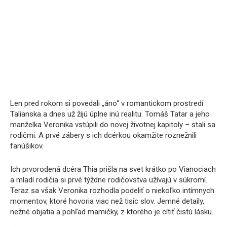
Len pred rokom si povedali „áno“ v romantickom prostredí
Talianska a dnes už žijú úplne inú realitu. Tomáš Tatar a jeho
manželka Veronika vstúpili do novej životnej kapitoly – stali sa
rodičmi. A prvé zábery s ich dcérkou okamžite roznežnili
fanúšikov.
Ich prvorodená dcéra Thia prišla na svet krátko po Vianociach
a mladí rodičia si prvé týždne rodičovstva užívajú v súkromí.
Teraz sa však Veronika rozhodla podeliť o niekoľko intímnych
momentov, ktoré hovoria viac než tisíc slov. Jemné detaily,
nežné objatia a pohľad mamičky, z ktorého je cítiť čistú lásku.