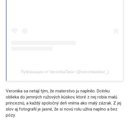
Публикация от VeronikaTatar (@veronikatatar_)
Veronika sa netají tým, že materstvo ju naplnilo. Dcérku
oblieka do jemných ružových kúskov, ktoré z nej robia malú
princeznú, a každý spoločný deň vníma ako malý zázrak. Z jej
slov aj fotografií je jasné, že si novú rolu užíva naplno a bez
pózy.