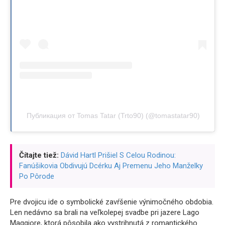
Публикация от Tomas Tatar (Trto90) (@tomastatar90)
Čítajte tiež:
Dávid Hartl Prišiel S Celou Rodinou:
Fanúšikovia Obdivujú Dcérku Aj Premenu Jeho Manželky
Po Pôrode
Pre dvojicu ide o symbolické zavŕšenie výnimočného obdobia.
Len nedávno sa brali na veľkolepej svadbe pri jazere Lago
Maggiore, ktorá pôsobila ako vystrihnutá z romantického