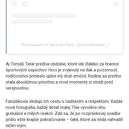
Публикация от VeronikaTatar (@veronikatatar_)
Aj Tomáš Tatar prežíva obdobie, ktoré ide ďaleko za hranice
športových úspechov. Hoci je zvyknutý na tlak a pozornosť,
rodičovstvo prinieslo úplne iný druh emócií. Rodina sa preňho
stala absolútnou prioritou a nové momenty si stráži pred
verejnosťou.
Fanúšikovia sledujú ich cestu s nadšením a rešpektom. Každá
nová fotografia, každý detail malej Thie vyvoláva vlnu
gratulácií a milých reakcií. Zdá sa, že po rozprávkovej svadbe
prišlo ešte krajšie pokračovanie – také, ktoré sa nedá nahradiť
ničím iným.