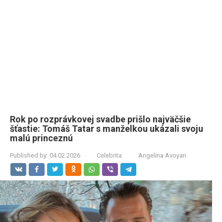
Rok po rozprávkovej svadbe prišlo najväčšie
šťastie: Tomáš Tatar s manželkou ukázali svoju
malú princeznú
Published by:
04.02.2026
Celebrita
Angelina Avoyan