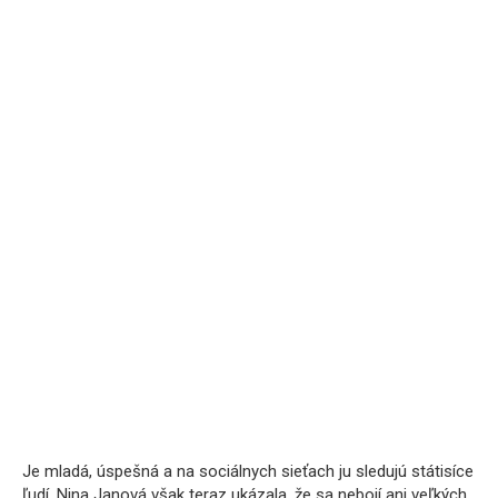
Je mladá, úspešná a na sociálnych sieťach ju sledujú státisíce
ľudí. Nina Janová však teraz ukázala, že sa nebojí ani veľkých