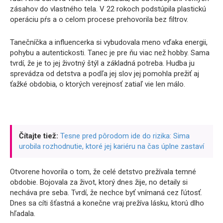
zásahov do vlastného tela. V 22 rokoch podstúpila plastickú
operáciu pŕs a o celom procese prehovorila bez filtrov.
Tanečníčka a influencerka si vybudovala meno vďaka energii,
pohybu a autentickosti. Tanec je pre ňu viac než hobby. Sama
tvrdí, že je to jej životný štýl a základná potreba. Hudba ju
sprevádza od detstva a podľa jej slov jej pomohla prežiť aj
ťažké obdobia, o ktorých verejnosť zatiaľ vie len málo.
Čítajte tiež:
Tesne pred pôrodom ide do rizika: Sima
urobila rozhodnutie, ktoré jej kariéru na čas úplne zastaví
Otvorene hovorila o tom, že celé detstvo prežívala temné
obdobie. Bojovala za život, ktorý dnes žije, no detaily si
necháva pre seba. Tvrdí, že nechce byť vnímaná cez ľútosť.
Dnes sa cíti šťastná a konečne vraj prežíva lásku, ktorú dlho
hľadala.