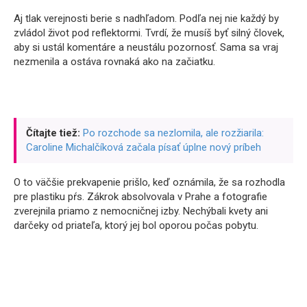
Aj tlak verejnosti berie s nadhľadom. Podľa nej nie každý by
zvládol život pod reflektormi. Tvrdí, že musíš byť silný človek,
aby si ustál komentáre a neustálu pozornosť. Sama sa vraj
nezmenila a ostáva rovnaká ako na začiatku.
Čítajte tiež:
Po rozchode sa nezlomila, ale rozžiarila:
Caroline Michalčíková začala písať úplne nový príbeh
O to väčšie prekvapenie prišlo, keď oznámila, že sa rozhodla
pre plastiku pŕs. Zákrok absolvovala v Prahe a fotografie
zverejnila priamo z nemocničnej izby. Nechýbali kvety ani
darčeky od priateľa, ktorý jej bol oporou počas pobytu.