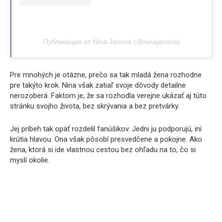
Публикация от Nina Janova (@ninajanova)
Pre mnohých je otázne, prečo sa tak mladá žena rozhodne
pre takýto krok. Nina však zatiaľ svoje dôvody detailne
nerozoberá. Faktom je, že sa rozhodla verejne ukázať aj túto
stránku svojho života, bez skrývania a bez pretvárky.
Jej príbeh tak opäť rozdelil fanúšikov. Jedni ju podporujú, iní
krútia hlavou. Ona však pôsobí presvedčene a pokojne. Ako
žena, ktorá si ide vlastnou cestou bez ohľadu na to, čo si
myslí okolie.