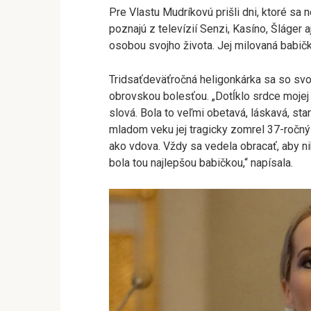
Pre Vlastu Mudríkovú prišli dni, ktoré sa 
poznajú z televízií Senzi, Kasíno, Šláger 
osobou svojho života. Jej milovaná babič
Tridsaťdeväťročná heligonkárka sa so svo
obrovskou bolesťou. „Dotĺklo srdce mojej
slová. Bola to veľmi obetavá, láskavá, star
mladom veku jej tragicky zomrel 37-ročný
ako vdova. Vždy sa vedela obracať, aby n
bola tou najlepšou babičkou,“ napísala.