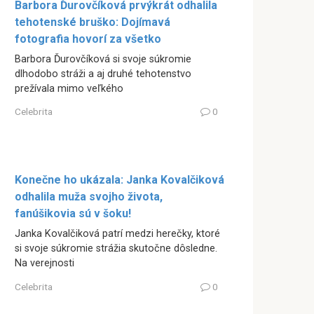
Barbora Ďurovčíková prvýkrát odhalila
tehotenské bruško: Dojímavá
fotografia hovorí za všetko
Barbora Ďurovčíková si svoje súkromie
dlhodobo stráži a aj druhé tehotenstvo
prežívala mimo veľkého
Celebrita
0
Konečne ho ukázala: Janka Kovalčiková
odhalila muža svojho života,
fanúšikovia sú v šoku!
Janka Kovalčiková patrí medzi herečky, ktoré
si svoje súkromie strážia skutočne dôsledne.
Na verejnosti
Celebrita
0