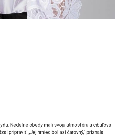
hyňa. Nedeľné obedy mali svoju atmosféru a cibuľová
ázal pripraviť. „Jej hrniec bol asi čarovný,“ priznala