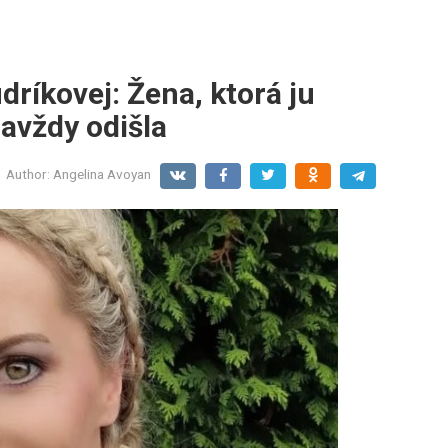
dríkovej: Žena, ktorá ju
avždy odišla
Author:
Angelina Avoyan