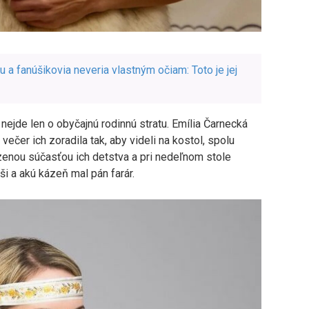
a fanúšikovia neveria vlastným očiam: Toto je jej
e nejde len o obyčajnú rodinnú stratu. Emília Čarnecká
 večer ich zoradila tak, aby videli na kostol, spolu
dzenou súčasťou ich detstva a pri nedeľnom stole
i a akú kázeň mal pán farár.