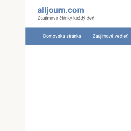
Skip
alljourn.com
to
content
Zaujímavé články každý deň
Domovská stránka
Zaujímavé vedieť