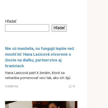
Hľadať
Hľadať
Nie sú manželia, no fungujú lepšie než
mnohí iní: Hana Lasicová otvorene o
živote na diaľku, partnerstve aj
hraniciach
Hana Lasicová patrí k ženám, ktoré sa
nehanbia pomenovať veci tak, ako ich žijú.
Celebrita
0