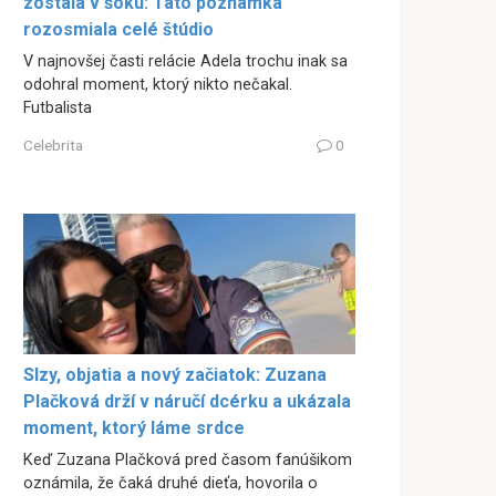
zostala v šoku: Táto poznámka
rozosmiala celé štúdio
V najnovšej časti relácie Adela trochu inak sa
odohral moment, ktorý nikto nečakal.
Futbalista
Celebrita
0
Slzy, objatia a nový začiatok: Zuzana
Plačková drží v náručí dcérku a ukázala
moment, ktorý láme srdce
Keď Zuzana Plačková pred časom fanúšikom
oznámila, že čaká druhé dieťa, hovorila o