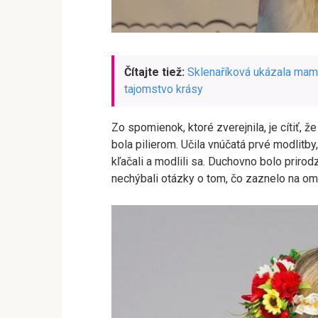
Čítajte tiež:
Sklenaříková ukázala mamu 
tajomstvo krásy
Zo spomienok, ktoré zverejnila, je cítiť, ž
bola pilierom. Učila vnúčatá prvé modlitby,
kľačali a modlili sa. Duchovno bolo priro
nechýbali otázky o tom, čo zaznelo na omš