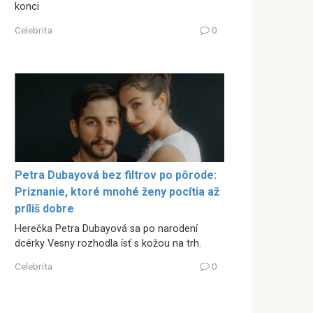
konci
Celebrita
0
Petra Dubayová bez filtrov po pôrode:
Priznanie, ktoré mnohé ženy pocítia až
príliš dobre
Herečka Petra Dubayová sa po narodení
dcérky Vesny rozhodla ísť s kožou na trh.
Celebrita
0