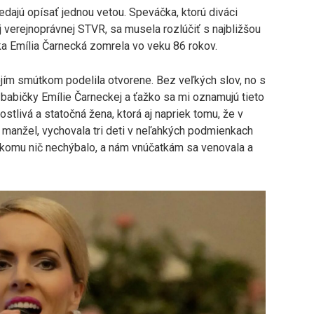
nedajú opísať jednou vetou. Speváčka, ktorú diváci
aj verejnoprávnej STVR, sa musela rozlúčiť s najbližšou
ka Emília Čarnecká zomrela vo veku 86 rokov.
jím smútkom podelila otvorene. Bez veľkých slov, no s
 babičky Emílie Čarneckej a ťažko sa mi oznamujú tieto
ostlivá a statočná žena, ktorá aj napriek tomu, že v
 manžel, vychovala tri deti v neľahkých podmienkach
ikomu nič nechýbalo, a nám vnúčatkám sa venovala a