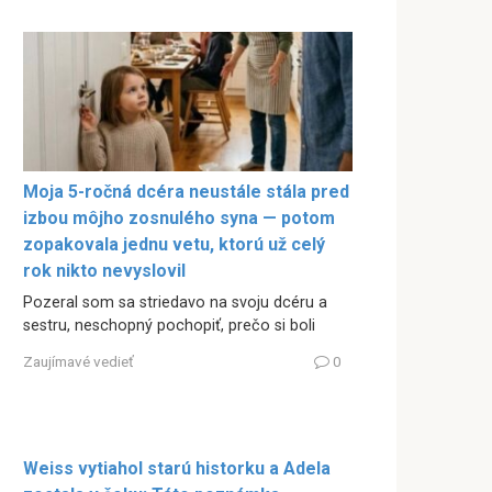
Moja 5-ročná dcéra neustále stála pred
izbou môjho zosnulého syna — potom
zopakovala jednu vetu, ktorú už celý
rok nikto nevyslovil
Pozeral som sa striedavo na svoju dcéru a
sestru, neschopný pochopiť, prečo si boli
Zaujímavé vedieť
0
Weiss vytiahol starú historku a Adela