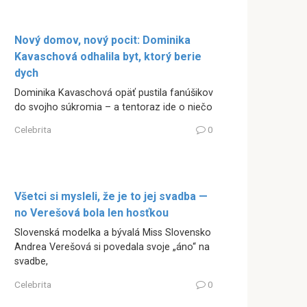
Nový domov, nový pocit: Dominika
Kavaschová odhalila byt, ktorý berie
dych
Dominika Kavaschová opäť pustila fanúšikov
do svojho súkromia – a tentoraz ide o niečo
Celebrita
0
Všetci si mysleli, že je to jej svadba —
no Verešová bola len hosťkou
Slovenská modelka a bývalá Miss Slovensko
Andrea Verešová si povedala svoje „áno“ na
svadbe,
Celebrita
0