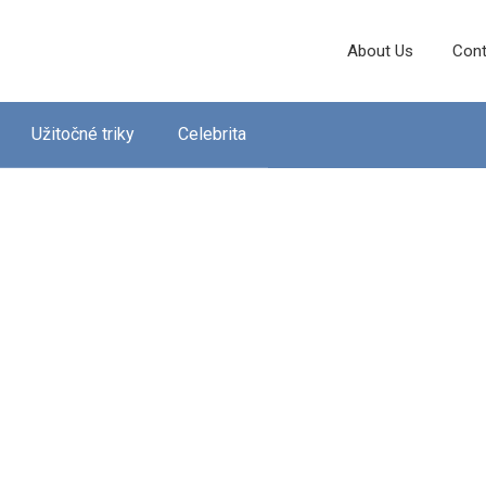
About Us
Cont
Užitočné triky
Celebrita