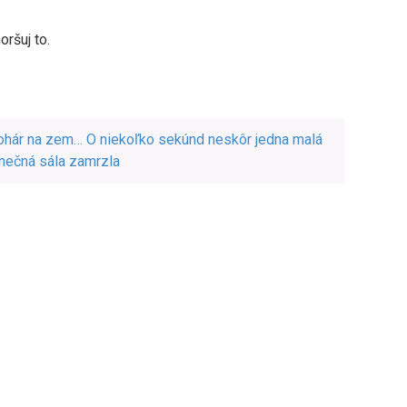
ršuj to.
pohár na zem… O niekoľko sekúnd neskôr jedna malá
anečná sála zamrzla