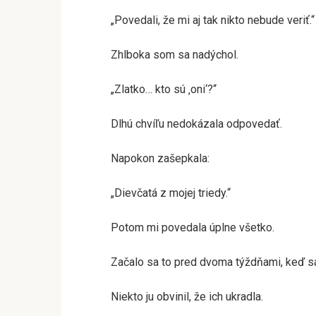
„Povedali, že mi aj tak nikto nebude veriť.“
Zhlboka som sa nadýchol.
„Zlatko… kto sú ‚oni‘?“
Dlhú chvíľu nedokázala odpovedať.
Napokon zašepkala:
„Dievčatá z mojej triedy.“
Potom mi povedala úplne všetko.
Začalo sa to pred dvoma týždňami, keď sa 
Niekto ju obvinil, že ich ukradla.