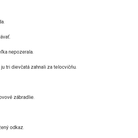
da.
rávať.
teľka nepozerala.
 tri dievčatá zahnali za telocvičňu.
kovové zábradlie.
ožený odkaz.