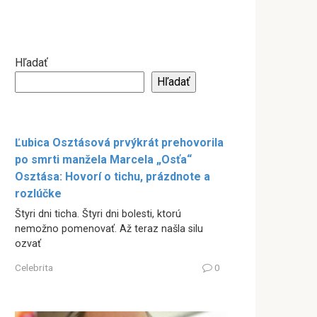
Hľadať
Hľadať
Ľubica Osztásová prvýkrát prehovorila
po smrti manžela Marcela „Osťa“
Osztása: Hovorí o tichu, prázdnote a
rozlúčke
Štyri dni ticha. Štyri dni bolesti, ktorú
nemožno pomenovať. Až teraz našla silu
ozvať
Celebrita
0