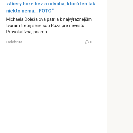
zábery hore bez a odvaha, ktorú len tak
niekto nemá… FOTO“
Michaela Doležalová patrila k najvýraznejším
tváram tretej série šou Ruža pre nevestu.
Provokatívna, priama
Celebrita
0