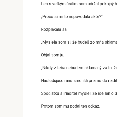
Len s veľkým úsilím som udržal pokojný h
„Prečo si mi to nepovedala skôr?“
Rozplakala sa.
„Myslela som si, že budeš zo mňa sklama
Objal som ju.
„Nikdy z teba nebudem sklamaný za to, že
Nasledujúce ráno sme išli priamo do riadi
Spočiatku si riaditeľ myslel, že ide len o 
Potom som mu podal ten odkaz.