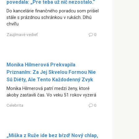
povedala: „Pre teba už nič nezostalo.“
Do kancelárie finančného poradcu som prišiel
stále s prázdnou schránkou v rukách. Dlhú
chvíľu
Zaujímavé vedieť
0
Monika Hilmerová Prekvapila
Priznaním: Za Jej Skvelou Formou Nie
Sú Diéty, Ale Tento Každodenný Zvyk
Monika Hilmerová patrí medzi ženy, ktoré
akoby zastavili čas. Vo veku 51 rokov vyzerá
Celebrita
0
„Miška z Ruže ide bez bŕzd! Nový chlap,