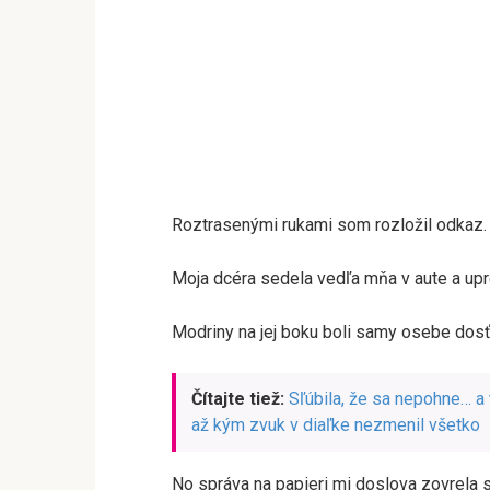
Roztrasenými rukami som rozložil odkaz.
Moja dcéra sedela vedľa mňa v aute a upre
Modriny na jej boku boli samy osebe dosť
Čítajte tiež:
Sľúbila, že sa nepohne… a
až kým zvuk v diaľke nezmenil všetko
No správa na papieri mi doslova zovrela 