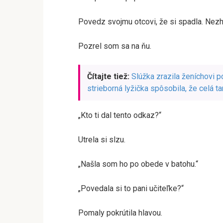
Povedz svojmu otcovi, že si spadla. Nezho
Pozrel som sa na ňu.
Čítajte tiež:
Slúžka zrazila ženíchovi 
strieborná lyžička spôsobila, že celá t
„Kto ti dal tento odkaz?“
Utrela si slzu.
„Našla som ho po obede v batohu.“
„Povedala si to pani učiteľke?“
Pomaly pokrútila hlavou.