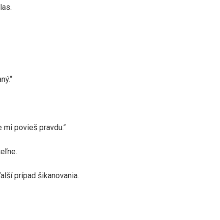
las.
ný.“
 mi povieš pravdu.“
teľne.
ďalší prípad šikanovania.