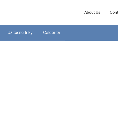
About Us
Cont
Užitočné triky
Celebrita