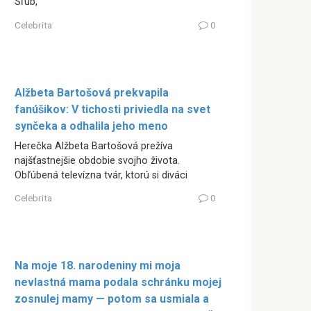
Sľub,
Celebrita
0
Alžbeta Bartošová prekvapila
fanúšikov: V tichosti priviedla na svet
synčeka a odhalila jeho meno
Herečka Alžbeta Bartošová prežíva
najšťastnejšie obdobie svojho života.
Obľúbená televízna tvár, ktorú si diváci
Celebrita
0
Na moje 18. narodeniny mi moja
nevlastná mama podala schránku mojej
zosnulej mamy — potom sa usmiala a