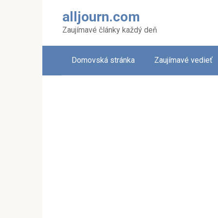
Skip
alljourn.com
to
content
Zaujímavé články každý deň
Domovská stránka
Zaujímavé vedieť