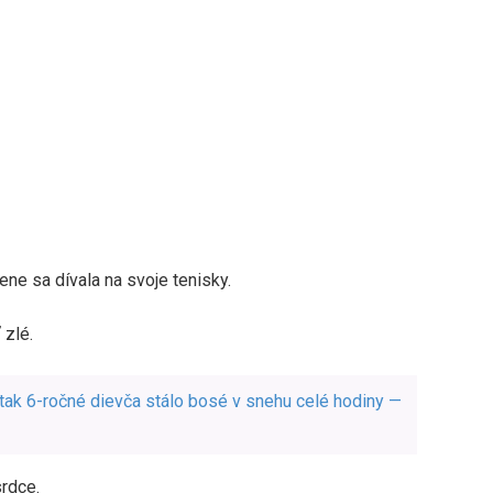
ne sa dívala na svoje tenisky.
 zlé.
 tak 6-ročné dievča stálo bosé v snehu celé hodiny —
srdce.