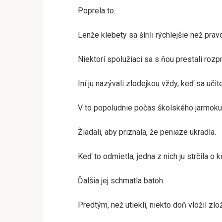
Poprela to.
Lenže klebety sa šírili rýchlejšie než prav
Niektorí spolužiaci sa s ňou prestali rozp
Iní ju nazývali zlodejkou vždy, keď sa uči
V to popoludnie počas školského jarmoku ju
Žiadali, aby priznala, že peniaze ukradla.
Keď to odmietla, jedna z nich ju strčila o 
Ďalšia jej schmatla batoh.
Predtým, než utiekli, niekto doň vložil zl