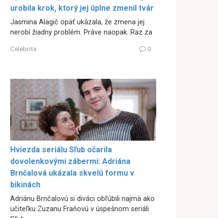
urobila krok, ktorý jej úplne zmenil tvár
Jasmina Alagič opäť ukázala, že zmena jej
nerobí žiadny problém. Práve naopak. Raz za
Celebrita
0
Hviezda seriálu Sľub očarila
dovolenkovými zábermi: Adriána
Brnčalová ukázala skvelú formu v
bikinách
Adriánu Brnčalovú si diváci obľúbili najmä ako
učiteľku Zuzanu Fraňovú v úspešnom seriáli