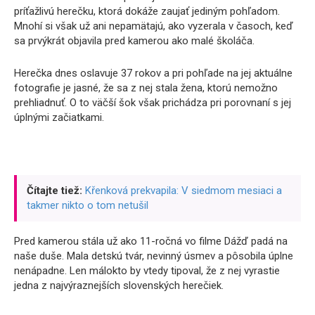
príťažlivú herečku, ktorá dokáže zaujať jediným pohľadom.
Mnohí si však už ani nepamätajú, ako vyzerala v časoch, keď
sa prvýkrát objavila pred kamerou ako malé školáča.
Herečka dnes oslavuje 37 rokov a pri pohľade na jej aktuálne
fotografie je jasné, že sa z nej stala žena, ktorú nemožno
prehliadnuť. O to väčší šok však prichádza pri porovnaní s jej
úplnými začiatkami.
Čítajte tiež:
Křenková prekvapila: V siedmom mesiaci a
takmer nikto o tom netušil
Pred kamerou stála už ako 11-ročná vo filme Dážď padá na
naše duše. Mala detskú tvár, nevinný úsmev a pôsobila úplne
nenápadne. Len málokto by vtedy tipoval, že z nej vyrastie
jedna z najvýraznejších slovenských herečiek.