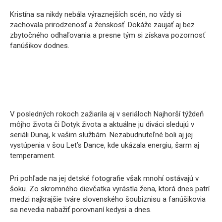
Kristína sa nikdy nebála výraznejších scén, no vždy si
zachovala prirodzenosť a ženskosť. Dokáže zaujať aj bez
zbytočného odhaľovania a presne tým si získava pozornosť
fanúšikov dodnes.
V posledných rokoch zažiarila aj v seriáloch Najhorší týždeň
môjho života či Dotyk života a aktuálne ju diváci sledujú v
seriáli Dunaj, k vašim službám. Nezabudnuteľné boli aj jej
vystúpenia v šou Let’s Dance, kde ukázala energiu, šarm aj
temperament.
Pri pohľade na jej detské fotografie však mnohí ostávajú v
šoku. Zo skromného dievčatka vyrástla žena, ktorá dnes patrí
medzi najkrajšie tváre slovenského šoubiznisu a fanúšikovia
sa nevedia nabažiť porovnaní kedysi a dnes.