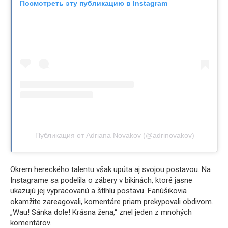
Посмотреть эту публикацию в Instagram
Публикация от Adriana Novakov (@adrinovakov)
Okrem hereckého talentu však upúta aj svojou postavou. Na
Instagrame sa podelila o zábery v bikinách, ktoré jasne
ukazujú jej vypracovanú a štíhlu postavu. Fanúšikovia
okamžite zareagovali, komentáre priam prekypovali obdivom.
„Wau! Sánka dole! Krásna žena,“ znel jeden z mnohých
komentárov.