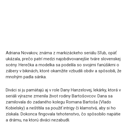
Adriana Novakov, známa z markizáckeho seriálu Sľub, opäť
ukázala, prečo patrí medzi najobdivovanejšie tváre slovenskej
scény. Herečka a modelka sa podelila so svojimi fanúšikmi o
zábery v bikinách, ktoré okamžite vzbudili obdiv a spôsobili, že
mnohým padla sánka.
Diváci si ju pamätajú aj v role Dany Hanzelovej, lekárky, ktorá v
seriáli výrazne zmenila život rodiny Bartošovcov. Dana sa
zamilovala do zadaného kolegu Romana Bartoša (Vlado
Kobielsky) a neštítila sa použiť intrigy či klamstvá, aby si ho
získala. Dokonca fingovala tehotenstvo, čo spôsobilo napätie
a drámu, na ktorú diváci nezabudli.