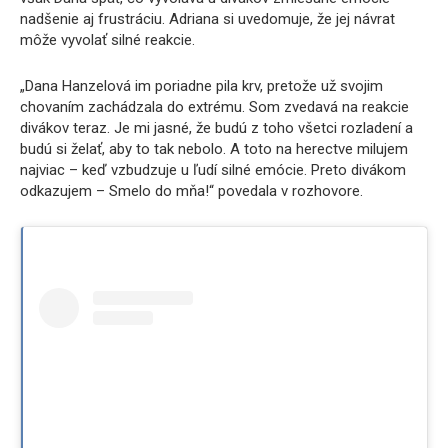
nadšenie aj frustráciu. Adriana si uvedomuje, že jej návrat
môže vyvolať silné reakcie.
„Dana Hanzelová im poriadne pila krv, pretože už svojim
chovaním zachádzala do extrému. Som zvedavá na reakcie
divákov teraz. Je mi jasné, že budú z toho všetci rozladení a
budú si želať, aby to tak nebolo. A toto na herectve milujem
najviac – keď vzbudzuje u ľudí silné emócie. Preto divákom
odkazujem – Smelo do mňa!“ povedala v rozhovore.