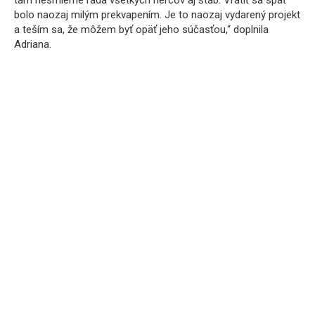
tam nesmierne rada všetkých hercov aj štáb. Vrátiť sa späť
bolo naozaj milým prekvapením. Je to naozaj vydarený projekt
a teším sa, že môžem byť opäť jeho súčasťou,“ doplnila
Adriana.