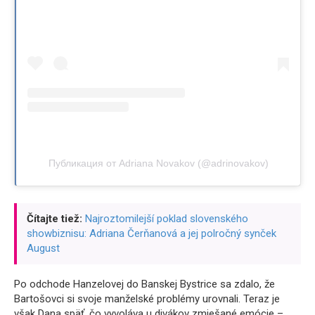
Публикация от Adriana Novakov (@adrinovakov)
Čítajte tiež:
Najroztomilejší poklad slovenského
showbiznisu: Adriana Čerňanová a jej polročný synček
August
Po odchode Hanzelovej do Banskej Bystrice sa zdalo, že
Bartošovci si svoje manželské problémy urovnali. Teraz je
však Dana späť, čo vyvoláva u divákov zmiešané emócie –