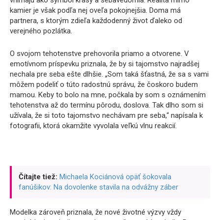
vnímajú ako symbol krásy a sebavedomia. Realita mimo
kamier je však podľa nej oveľa pokojnejšia. Doma má
partnera, s ktorým zdieľa každodenný život ďaleko od
verejného pozlátka.
O svojom tehotenstve prehovorila priamo a otvorene. V
emotívnom príspevku priznala, že by si tajomstvo najradšej
nechala pre seba ešte dlhšie. „Som taká šťastná, že sa s vami
môžem podeliť o túto radostnú správu, že čoskoro budem
mamou. Keby to bolo na mne, počkala by som s oznámením
tehotenstva až do termínu pôrodu, doslova. Tak dlho som si
užívala, že si toto tajomstvo nechávam pre seba,“ napísala k
fotografii, ktorá okamžite vyvolala veľkú vlnu reakcií.
Čítajte tiež:
Michaela Kociánová opäť šokovala
fanúšikov: Na dovolenke stavila na odvážny záber
Modelka zároveň priznala, že nové životné výzvy vždy