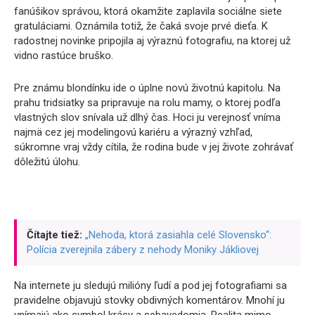
fanúšikov správou, ktorá okamžite zaplavila sociálne siete
gratuláciami. Oznámila totiž, že čaká svoje prvé dieťa. K
radostnej novinke pripojila aj výraznú fotografiu, na ktorej už
vidno rastúce bruško.
Pre známu blondínku ide o úplne novú životnú kapitolu. Na
prahu tridsiatky sa pripravuje na rolu mamy, o ktorej podľa
vlastných slov snívala už dlhý čas. Hoci ju verejnosť vníma
najmä cez jej modelingovú kariéru a výrazný vzhľad,
súkromne vraj vždy cítila, že rodina bude v jej živote zohrávať
dôležitú úlohu.
Čítajte tiež:
„Nehoda, ktorá zasiahla celé Slovensko“:
Polícia zverejnila zábery z nehody Moniky Jákliovej
Na internete ju sledujú milióny ľudí a pod jej fotografiami sa
pravidelne objavujú stovky obdivných komentárov. Mnohí ju