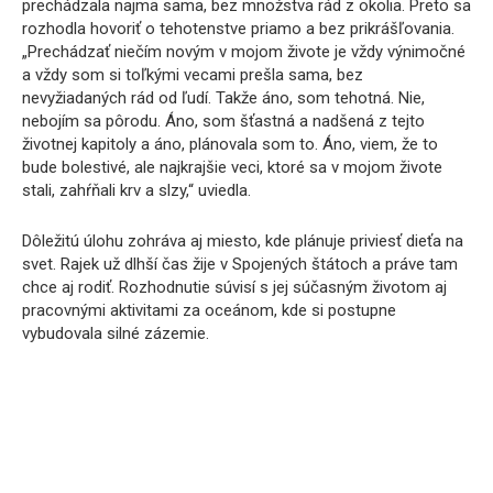
prechádzala najmä sama, bez množstva rád z okolia. Preto sa
rozhodla hovoriť o tehotenstve priamo a bez prikrášľovania.
„Prechádzať niečím novým v mojom živote je vždy výnimočné
a vždy som si toľkými vecami prešla sama, bez
nevyžiadaných rád od ľudí. Takže áno, som tehotná. Nie,
nebojím sa pôrodu. Áno, som šťastná a nadšená z tejto
životnej kapitoly a áno, plánovala som to. Áno, viem, že to
bude bolestivé, ale najkrajšie veci, ktoré sa v mojom živote
stali, zahŕňali krv a slzy,“ uviedla.
Dôležitú úlohu zohráva aj miesto, kde plánuje priviesť dieťa na
svet. Rajek už dlhší čas žije v Spojených štátoch a práve tam
chce aj rodiť. Rozhodnutie súvisí s jej súčasným životom aj
pracovnými aktivitami za oceánom, kde si postupne
vybudovala silné zázemie.