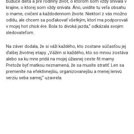
budúce dieťa a pre rodinný život, o ktorom som vždy snívala v
krajine, o ktorej som vždy snívala. Áno, uvidíte tu veľa obsahu
o mame, cvičení a každodennom živote. Niektorí z vás možno
odídu, ale chcem sa poďakovať všetkým, ktorí ma podporovali
v mojej hot chick ére. Bola to divoká jazda,“ odkázala svojim
sledovateľom.
Na záver dodala, že si váži každého, kto zostane súčasťou jej
ďalšej životnej etapy. „Vážim si každého, kto so mnou zostáva
alebo sa ku mne pridá na mojej úžasnej ceste fit mamy.
Pretože byť matkou neznamená, že sa musíte stratiť. Len sa
premeníte na efektívnejšiu, organizovanejšiu a menej lenivú
verziu seba samej,“ uzavrela.