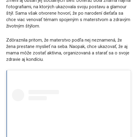
zmení aj obsah jej sociálnych sietí. Doteraz bola známa najmä
fotografiami, na ktorých ukazovala svoju postavu a glamour
štýl. Sama však otvorene hovorí, že po narodení dieťaťa sa
chce viac venovať témam spojeným s materstvom a zdravým
životným štýlom.
Zdôraznila pritom, že materstvo podľa nej neznamená, že
žena prestane myslieť na seba. Naopak, chce ukazovať, že aj
mama môže zostať aktívna, organizovaná a starať sa o svoje
zdravie aj kondíciu.