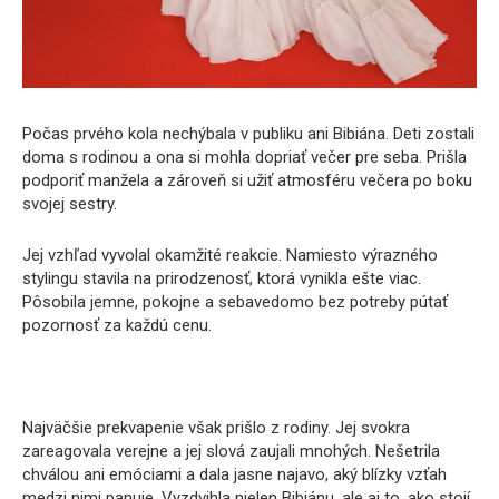
Počas prvého kola nechýbala v publiku ani Bibiána. Deti zostali
doma s rodinou a ona si mohla dopriať večer pre seba. Prišla
podporiť manžela a zároveň si užiť atmosféru večera po boku
svojej sestry.
Jej vzhľad vyvolal okamžité reakcie. Namiesto výrazného
stylingu stavila na prirodzenosť, ktorá vynikla ešte viac.
Pôsobila jemne, pokojne a sebavedomo bez potreby pútať
pozornosť za každú cenu.
Najväčšie prekvapenie však prišlo z rodiny. Jej svokra
zareagovala verejne a jej slová zaujali mnohých. Nešetrila
chválou ani emóciami a dala jasne najavo, aký blízky vzťah
medzi nimi panuje. Vyzdvihla nielen Bibiánu, ale aj to, ako stojí