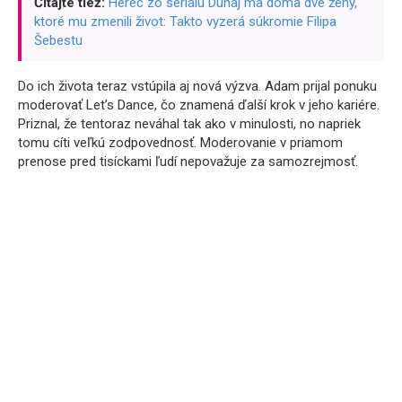
Čítajte tiež:
Herec zo seriálu Dunaj má doma dve ženy,
ktoré mu zmenili život: Takto vyzerá súkromie Filipa
Šebestu
Do ich života teraz vstúpila aj nová výzva. Adam prijal ponuku
moderovať Let’s Dance, čo znamená ďalší krok v jeho kariére.
Priznal, že tentoraz neváhal tak ako v minulosti, no napriek
tomu cíti veľkú zodpovednosť. Moderovanie v priamom
prenose pred tisíckami ľudí nepovažuje za samozrejmosť.