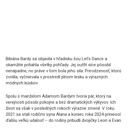
Bibiána Bardy sa objavila v hľadisku šou Let’s Dance a
okamžite pritiahla všetky pohľady. Jej outfit síce pôsobil
nenápadne, no práve v tom bola jeho sila. Prirodzenosť, ktorú
zvolila, vyčnievala v prostredí plnom lesku a výrazných
módnych kúskov.
Spolu s manželom Adamom Bardym tvoria pár, ktorý na
verejnosti pôsobí pokojne a bez dramatických výkyvov. Ich
život sa však v posledných rokoch výrazne zmenil. V roku
2021 sa stali rodičmi syna Alana a koniec roka 2024 priniesol
ďalšiu veľkú udalosť – do rodiny pribudli dvojičky Leon a Evan.