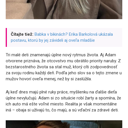
Čítajte tiež:
Babka v bikinách? Erika Barkolová ukázala
postavu, ktorú by jej závideli aj oveľa mladšie
Tri malé deti znamenajú úplne nový rytmus života. Aj Adam
otvorene priznáva, že otcovstvo mu obrátilo priority naruby. Z
bezstarostného života sa stal muž, ktorý cíti zodpovednosť
za svoju rodinu každý deň. Podľa jeho slov sa o tejto zmene u
mužov hovorí oveľa menej, než by si zaslúžila.
Aj keď dnes majú plné ruky práce, myšlienku na ďalšie dieťa
úplne nevylučujú. Adam si zo situácie robí žarty a spomína, že
ich auto má ešte voľné miesto. Realita je však momentálne
iná – obaja si užívajú to, čo majú, a sú vďační za zdravé deti.