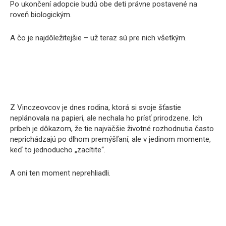
Po ukončení adopcie budú obe deti právne postavené na
roveň biologickým.
A čo je najdôležitejšie – už teraz sú pre nich všetkým.
Z Vinczeovcov je dnes rodina, ktorá si svoje šťastie
neplánovala na papieri, ale nechala ho prísť prirodzene. Ich
príbeh je dôkazom, že tie najväčšie životné rozhodnutia často
neprichádzajú po dlhom premýšľaní, ale v jedinom momente,
keď to jednoducho „zacítite“.
A oni ten moment neprehliadli.