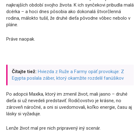
najkrajších období svojho života. K ich synčekovi pribudla malá
dcérka – a hoci dnes pôsobia ako dokonalá štvorčlenná
rodina, málokto tušil, že druhé dieťa pôvodne vôbec nebolo v
pláne.
Práve naopak.
Čítajte tiež:
Hviezda z Ruže a Farmy opäť provokuje: Z
Egypta poslala záber, ktorý okamžite rozdelil fanúšikov
Po adopcii Maxíka, ktorý im zmenil život, mali jasno – druhé
dieťa si už nevedeli predstaviť. Rodičovstvo je krásne, no
zároveň náročné, a oni si uvedomovali, koľko energie, času aj
lásky si vyžaduje.
Lenže život mal pre nich pripravený iný scenár.