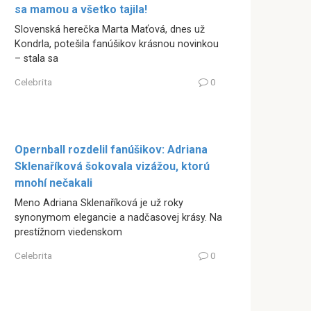
sa mamou a všetko tajila!
Slovenská herečka Marta Maťová, dnes už
Kondrla, potešila fanúšikov krásnou novinkou
– stala sa
Celebrita
0
Opernball rozdelil fanúšikov: Adriana
Sklenaříková šokovala vizážou, ktorú
mnohí nečakali
Meno Adriana Sklenaříková je už roky
synonymom elegancie a nadčasovej krásy. Na
prestížnom viedenskom
Celebrita
0