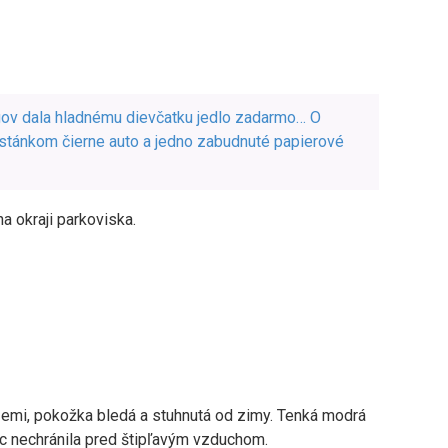
gov dala hladnému dievčatku jedlo zadarmo… O
j stánkom čierne auto a jedno zabudnuté papierové
a okraji parkoviska.
zemi, pokožka bledá a stuhnutá od zimy. Tenká modrá
ec nechránila pred štipľavým vzduchom.