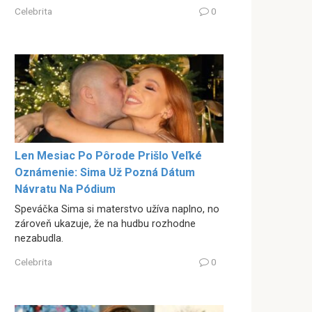
Celebrita
0
Len Mesiac Po Pôrode Prišlo Veľké
Oznámenie: Sima Už Pozná Dátum
Návratu Na Pódium
Speváčka Sima si materstvo užíva naplno, no
zároveň ukazuje, že na hudbu rozhodne
nezabudla.
Celebrita
0