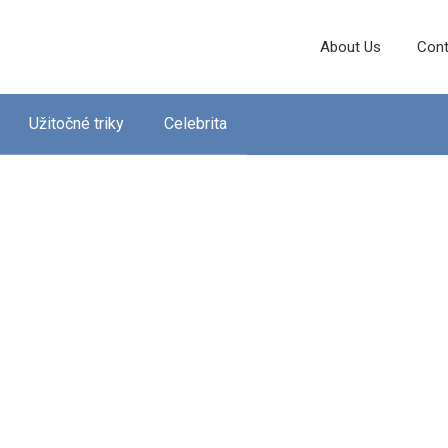
About Us
Cont
Užitočné triky
Celebrita