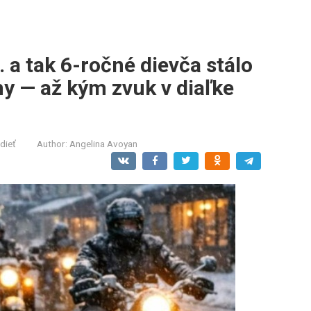
 a tak 6-ročné dievča stálo
ny — až kým zvuk v diaľke
dieť
Author:
Angelina Avoyan