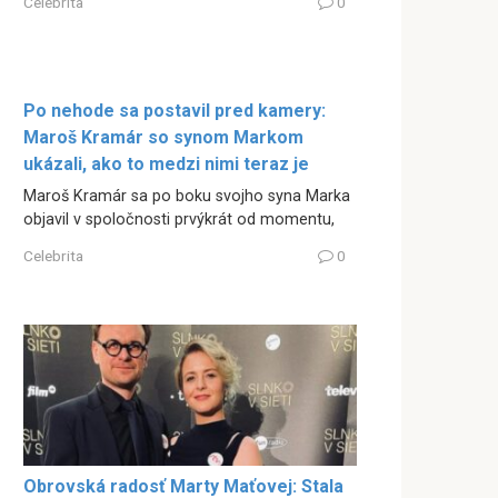
Celebrita
0
Po nehode sa postavil pred kamery:
Maroš Kramár so synom Markom
ukázali, ako to medzi nimi teraz je
Maroš Kramár sa po boku svojho syna Marka
objavil v spoločnosti prvýkrát od momentu,
Celebrita
0
Obrovská radosť Marty Maťovej: Stala