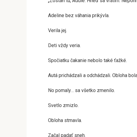
„Zostaň tu, Addie. Hneď sa vrátim. Nepohn
Adeline bez váhania prikývla.
Verila jej.
Deti vždy veria.
Spočiatku čakanie nebolo také ťažké.
Autá prichádzali a odchádzali. Obloha bo
No pomaly… sa všetko zmenilo.
Svetlo zmizlo.
Obloha stmavla.
Začal padať sneh.