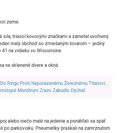
tkol zeme.
ná sila, triasol kovovými značkami a zametal uvoľnený
l jeden malý obchod so zmiešaným tovarom — jediný
 41 na vidieku vo Wisconsine.
 sa na sklenené dvere a okná.
 Do Ringu Proti Neporazenému Železnému Titanovi…
demstopé Monštrum Zrazu Zabudlo Dýchať
nápoj alebo niečo malé na jedenie a ponáhľali sa späť
zali po parkovisku. Pneumatiky praskali na zamrznutom