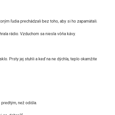
torým ľudia prechádzali bez toho, aby si ho zapamätali.
m hrala rádio. Vzduchom sa niesla vôňa kávy.
sklo. Prsty jej stuhli a keď na ne dýchla, teplo okamžite
 predtým, než odišla.