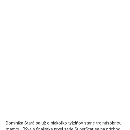
Dominika Stará sa už o niekoľko týždňov stane trojnásobnou
mamou. Bývalá finalistka prvej série SuperStar sa na príchod