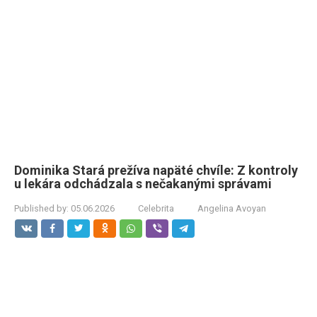
Dominika Stará prežíva napäté chvíle: Z kontroly
u lekára odchádzala s nečakanými správami
Published by:
05.06.2026
Celebrita
Angelina Avoyan