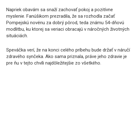
Napriek obavám sa snaží zachovať pokoj a pozitívne
myslenie. Fanúšikom prezradila, že sa rozhodla začať
Pompejskú novénu za dobrý pôrod, teda známu 54-dňovú
modlitbu, ku ktorej sa veriaci obracajú v náročných životných
situáciách.
Speváčka verí, že na konci celého príbehu bude držať v náručí
zdravého synčeka. Ako sama priznala, práve jeho zdravie je
pre ňu v tejto chvíli najdôležitejšie zo všetkého.