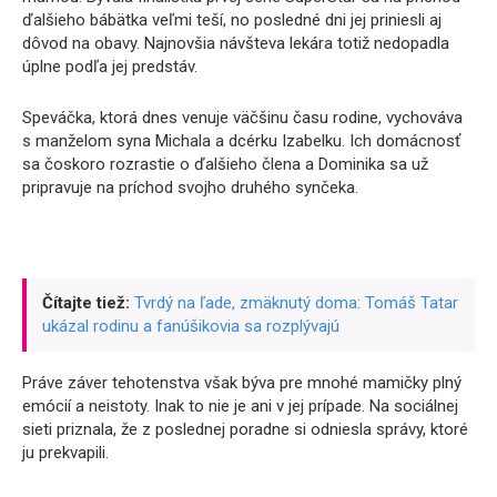
ďalšieho bábätka veľmi teší, no posledné dni jej priniesli aj
dôvod na obavy. Najnovšia návšteva lekára totiž nedopadla
úplne podľa jej predstáv.
Speváčka, ktorá dnes venuje väčšinu času rodine, vychováva
s manželom syna Michala a dcérku Izabelku. Ich domácnosť
sa čoskoro rozrastie o ďalšieho člena a Dominika sa už
pripravuje na príchod svojho druhého synčeka.
Čítajte tiež:
Tvrdý na ľade, zmäknutý doma: Tomáš Tatar
ukázal rodinu a fanúšikovia sa rozplývajú
Práve záver tehotenstva však býva pre mnohé mamičky plný
emócií a neistoty. Inak to nie je ani v jej prípade. Na sociálnej
sieti priznala, že z poslednej poradne si odniesla správy, ktoré
ju prekvapili.