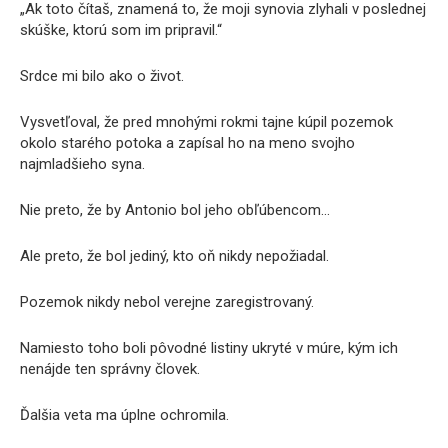
„Ak toto čítaš, znamená to, že moji synovia zlyhali v poslednej
skúške, ktorú som im pripravil.“
Srdce mi bilo ako o život.
Vysvetľoval, že pred mnohými rokmi tajne kúpil pozemok
okolo starého potoka a zapísal ho na meno svojho
najmladšieho syna.
Nie preto, že by Antonio bol jeho obľúbencom…
Ale preto, že bol jediný, kto oň nikdy nepožiadal.
Pozemok nikdy nebol verejne zaregistrovaný.
Namiesto toho boli pôvodné listiny ukryté v múre, kým ich
nenájde ten správny človek.
Ďalšia veta ma úplne ochromila.