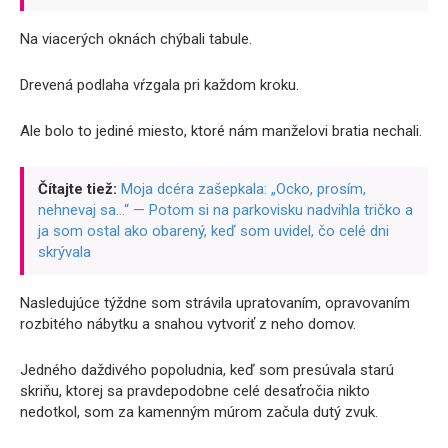
Na viacerých oknách chýbali tabule.
Drevená podlaha vŕzgala pri každom kroku.
Ale bolo to jediné miesto, ktoré nám manželovi bratia nechali.
Čítajte tiež:
Moja dcéra zašepkala: „Ocko, prosím,
nehnevaj sa…“ — Potom si na parkovisku nadvihla tričko a
ja som ostal ako obarený, keď som uvidel, čo celé dni
skrývala
Nasledujúce týždne som strávila upratovaním, opravovaním
rozbitého nábytku a snahou vytvoriť z neho domov.
Jedného daždivého popoludnia, keď som presúvala starú
skriňu, ktorej sa pravdepodobne celé desaťročia nikto
nedotkol, som za kamenným múrom začula dutý zvuk.