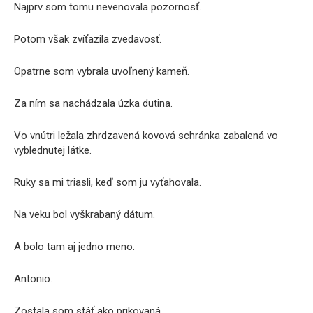
Najprv som tomu nevenovala pozornosť.
Potom však zvíťazila zvedavosť.
Opatrne som vybrala uvoľnený kameň.
Za ním sa nachádzala úzka dutina.
Vo vnútri ležala zhrdzavená kovová schránka zabalená vo
vyblednutej látke.
Ruky sa mi triasli, keď som ju vyťahovala.
Na veku bol vyškrabaný dátum.
A bolo tam aj jedno meno.
Antonio.
Zostala som stáť ako prikovaná.