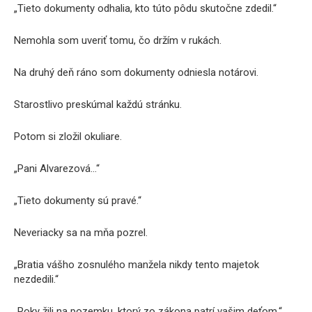
„Tieto dokumenty odhalia, kto túto pôdu skutočne zdedil.“
Nemohla som uveriť tomu, čo držím v rukách.
Na druhý deň ráno som dokumenty odniesla notárovi.
Starostlivo preskúmal každú stránku.
Potom si zložil okuliare.
„Pani Alvarezová…“
„Tieto dokumenty sú pravé.“
Neveriacky sa na mňa pozrel.
„Bratia vášho zosnulého manžela nikdy tento majetok
nezdedili.“
„Roky žili na pozemku, ktorý zo zákona patrí vašim deťom.“