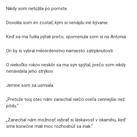
Nikdy som netúžila po pomste.
Dovolila som im zostať, kým si nenájdu iné bývanie.
Keď sa ma ľudia pýtali prečo, spomenula som si na Antonia.
On by si vybral milosrdenstvo namiesto zatrpknutosti.
O niekoľko rokov neskôr sa ma syn spýtal, prečo som nikdy
nenávidela jeho strýkov.
Jemne som sa usmiala.
„Pretože tvoj otec nám zanechal niečo oveľa cennejšie než
pôdu.“
„Zanechal nám možnosť vybrať si láskavosť v okamihu, keď
sme konečne mali moc rozhodnúť sa inak.“