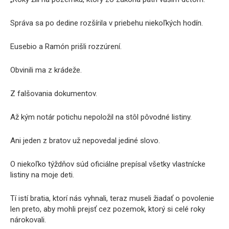
Správa sa po dedine rozšírila v priebehu niekoľkých hodín.
Eusebio a Ramón prišli rozzúrení.
Obvinili ma z krádeže.
Z falšovania dokumentov.
Až kým notár potichu nepoložil na stôl pôvodné listiny.
Ani jeden z bratov už nepovedal jediné slovo.
O niekoľko týždňov súd oficiálne prepísal všetky vlastnícke
listiny na moje deti.
Tí istí bratia, ktorí nás vyhnali, teraz museli žiadať o povolenie
len preto, aby mohli prejsť cez pozemok, ktorý si celé roky
nárokovali.