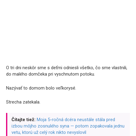
O tri dni neskôr sme s deťmi odniesli všetko, čo sme vlastnili,
do malého domčeka pri vyschnutom potoku.
Nazývať to domom bolo veľkorysé.
Strecha zatekala.
Čítajte tiež:
Moja 5-ročná dcéra neustále stála pred
izbou môjho zosnulého syna — potom zopakovala jednu
vetu, ktorú už celý rok nikto nevyslovil