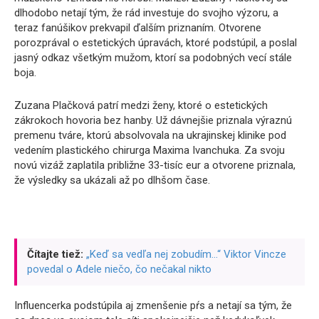
dlhodobo netají tým, že rád investuje do svojho výzoru, a
teraz fanúšikov prekvapil ďalším priznaním. Otvorene
porozprával o estetických úpravách, ktoré podstúpil, a poslal
jasný odkaz všetkým mužom, ktorí sa podobných vecí stále
boja.
Zuzana Plačková patrí medzi ženy, ktoré o estetických
zákrokoch hovoria bez hanby. Už dávnejšie priznala výraznú
premenu tváre, ktorú absolvovala na ukrajinskej klinike pod
vedením plastického chirurga Maxima Ivanchuka. Za svoju
novú vizáž zaplatila približne 33-tisíc eur a otvorene priznala,
že výsledky sa ukázali až po dlhšom čase.
Čítajte tiež:
„Keď sa vedľa nej zobudím…“ Viktor Vincze
povedal o Adele niečo, čo nečakal nikto
Influencerka podstúpila aj zmenšenie pŕs a netají sa tým, že