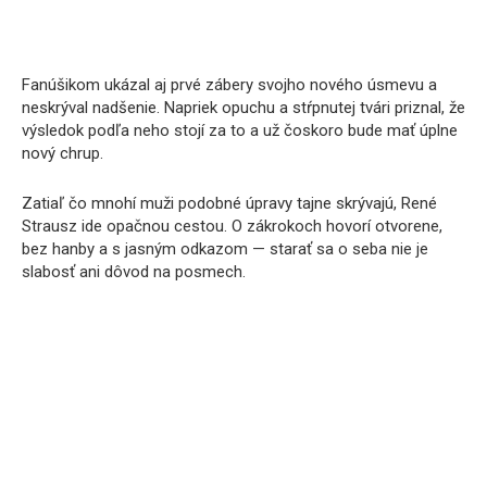
Fanúšikom ukázal aj prvé zábery svojho nového úsmevu a
neskrýval nadšenie. Napriek opuchu a stŕpnutej tvári priznal, že
výsledok podľa neho stojí za to a už čoskoro bude mať úplne
nový chrup.
Zatiaľ čo mnohí muži podobné úpravy tajne skrývajú, René
Strausz ide opačnou cestou. O zákrokoch hovorí otvorene,
bez hanby a s jasným odkazom — starať sa o seba nie je
slabosť ani dôvod na posmech.