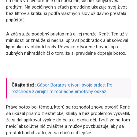
sa dnes vo svojom tele cíti spokojnejšie než kedykoľvek
predtým. Na sociálnych sieťach pravidelne ukazuje svoj život
bez filtrov a kritiku si podľa vlastných slov už dávno prestala
pripúšťať.
A zdá sa, že podobný prístup má aj jej manžel René. Ten už v
minulosti priznal, že si nechal upraviť podbradok a absolvoval
liposukciu v oblasti brady. Rovnako otvorene hovoril aj o
zubných náhradách či o tom, že si pravidelne dopraje botox.
Čítajte tiež:
Gábor Boráros otvoril svoje srdce: Po
rozchode zverejnil mimoriadne emotívny odkaz
Práve botox bol témou, ktorú sa rozhodol znovu otvoriť. René
sa ukázal priamo z estetickej kliniky a bez problémov vysvetlil,
že si dal aplikovať výplne do čela aj okolia očí. Tvrdí, že na tom
nevidí absolútne nič zvláštne a mužov povzbudzuje, aby sa
prestali hanbiť za to, že sa chcú cítiť lepšie.