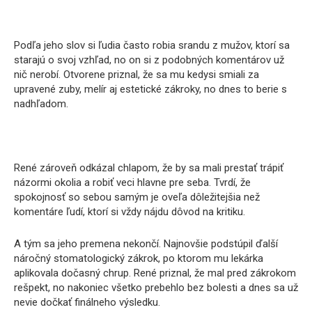
Podľa jeho slov si ľudia často robia srandu z mužov, ktorí sa
starajú o svoj vzhľad, no on si z podobných komentárov už
nič nerobí. Otvorene priznal, že sa mu kedysi smiali za
upravené zuby, melír aj estetické zákroky, no dnes to berie s
nadhľadom.
René zároveň odkázal chlapom, že by sa mali prestať trápiť
názormi okolia a robiť veci hlavne pre seba. Tvrdí, že
spokojnosť so sebou samým je oveľa dôležitejšia než
komentáre ľudí, ktorí si vždy nájdu dôvod na kritiku.
A tým sa jeho premena nekončí. Najnovšie podstúpil ďalší
náročný stomatologický zákrok, po ktorom mu lekárka
aplikovala dočasný chrup. René priznal, že mal pred zákrokom
rešpekt, no nakoniec všetko prebehlo bez bolesti a dnes sa už
nevie dočkať finálneho výsledku.