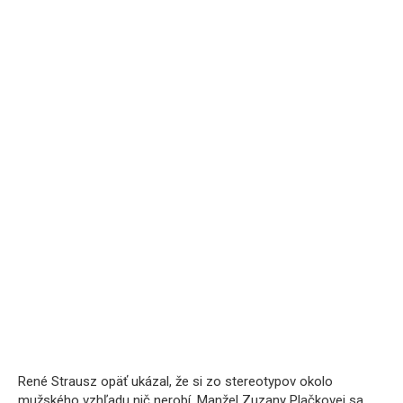
René Strausz opäť ukázal, že si zo stereotypov okolo
mužského vzhľadu nič nerobí. Manžel Zuzany Plačkovej sa