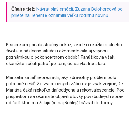
Čítajte tiež:
Návrat plný emócií: Zuzana Belohorcová po
prílete na Tenerife oznámila veľkú rodinnú novinu
K snímkam pridala stručný odkaz, že ide o ukážku reálneho
života, a následne situáciu okomentovala aj vtipnou
poznámkou o pokoncertnom období. Fanúšikovia však
okamžite začali pátrať po tom, čo sa vlastne stalo.
Manželia zatiaľ neprezradili, aký zdravotný problém bolo
potrebné riešiť. Zo zverejnených záberov je však zrejmé, že
Mariána čaká niekoľko dní oddychu a rekonvalescencie. Pod
príspevkom sa okamžite objavili stovky povzbudivých správ
od ľudí, ktorí mu želajú čo najrýchlejší návrat do formy.