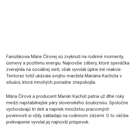
Fanúšikovia Márie Čírovej sú zvyknutí na rodinné momenty,
úsmevy a pozitívnu energiu. Najnovšie zábery, ktoré speváčka
zverejnila na sociálnej sieti, však vyvolali úplne iné reakcie.
Tentoraz totiž ukázala svojho manžela Mariána Kachúta v
situácii, ktorá mnohých poriadne znepokojila.
Mária Čírová a producent Marián Kachút patria už dlhé roky
medzi najstabilnejšie páry slovenského šoubiznisu. Spoločne
vychovávajú tri deti a napriek množstvu pracovných
povinností si vždy zakladajú na rodinnom zázemí. O to väčšie
prekvapenie vyvolal jej najnovší príspevok.