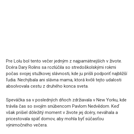
Pre Lolu bol tento večer jedným z najpamätnejších v živote.
Dcéra Dary Rolins sa rozlúčila so stredoškolskými rokmi
počas svojej stužkovej slávnosti, kde ju prišli podporiť najbližší
ľudia. Nechýbala ani slávna mama, ktorá kvôli tejto udalosti
absolvovala cestu z druhého konca sveta.
Speváčka sa v posledných dňoch zdržiavala v New Yorku, kde
trávila čas so svojím snúbencom Pavlom Nedvědom. Keď
však prišiel dôležitý moment v živote jej dcéry, neváhala a
pricestovala späť domov, aby mohla byť súčasťou
výnimočného večera.