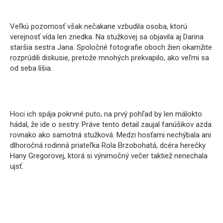
Veľkú pozornosť však nečakane vzbudila osoba, ktorú
verejnosť vída len zriedka. Na stužkovej sa objavila aj Darina
staršia sestra Jana. Spoločné fotografie oboch žien okamžite
rozprúdili diskusie, pretože mnohých prekvapilo, ako veľmi sa
od seba líšia.
Hoci ich spája pokrvné puto, na prvý pohľad by len málokto
hádal, že ide o sestry. Práve tento detail zaujal fanúšikov azda
rovnako ako samotná stužková. Medzi hosťami nechýbala ani
dlhoročná rodinná priateľka Rola Brzobohatá, dcéra herečky
Hany Gregorovej, ktorá si výnimočný večer taktiež nenechala
ujsť.