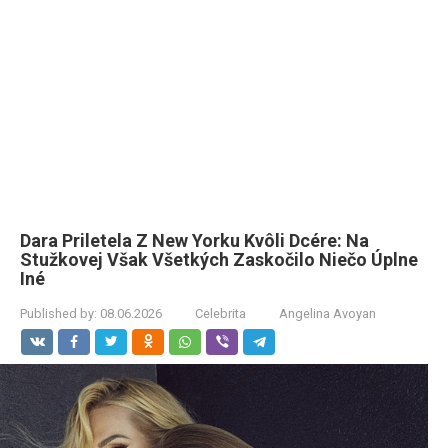
Dara Priletela Z New Yorku Kvôli Dcére: Na
Stužkovej Však Všetkých Zaskočilo Niečo Úplne
Iné
Published by:
08.06.2026
Celebrita
Angelina Avoyan