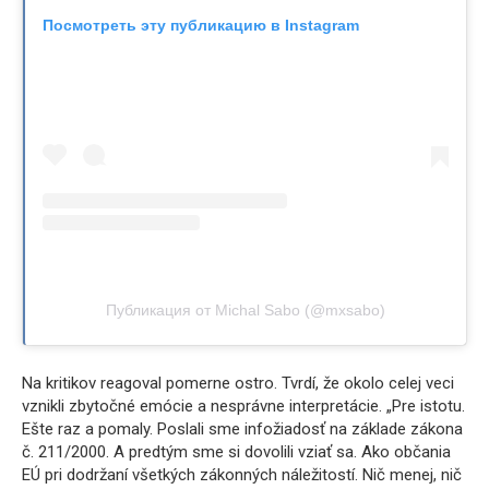
Посмотреть эту публикацию в Instagram
Публикация от Michal Sabo (@mxsabo)
Na kritikov reagoval pomerne ostro. Tvrdí, že okolo celej veci
vznikli zbytočné emócie a nesprávne interpretácie. „Pre istotu.
Ešte raz a pomaly. Poslali sme infožiadosť na základe zákona
č. 211/2000. A predtým sme si dovolili vziať sa. Ako občania
EÚ pri dodržaní všetkých zákonných náležitostí. Nič menej, nič