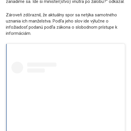
zariadime sa. Ide si minister(stvo) vnútra po žalobu?“ odkázal.
Zároveň zdôraznil, že aktuálny spor sa netýka samotného
uznania ich manželstva. Podľa jeho slov ide výlučne o
infožiadosť podanú podľa zákona o slobodnom prístupe k
informáciám.