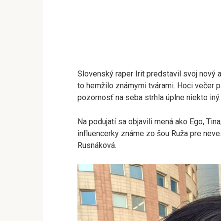
Slovenský raper Irit predstavil svoj nový 
to hemžilo známymi tvárami. Hoci večer p
pozornosť na seba strhla úplne niekto iný.
Na podujatí sa objavili mená ako Ego, Tina
influencerky známe zo šou Ruža pre neve
Rusnáková.