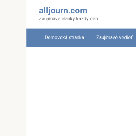
Skip
alljourn.com
to
content
Zaujímavé články každý deň
Domovská stránka
Zaujímavé vedieť