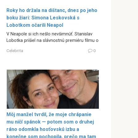
Roky ho držala na dištanc, dnes po jeho
boku žiari: Simona Leskovská s
Lobotkom očarili Neapol
V Neapole si ich nešlo nevšimnúť. Stanislav
Lobotka prišiel na slávnostnú premiéru filmu o
Celebrita
0
Môj manžel tvrdil, že moje chrápanie
mu ničí spánok — potom som o druhej
ráno odomkla hosťovskú izbu a
konečne som pochopila, prečo ma tam