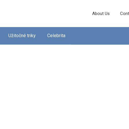
About Us
Cont
Užitočné triky
Celebrita