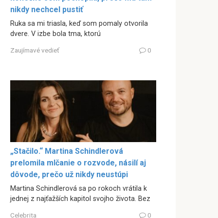
nikdy nechcel pustiť
Ruka sa mi triasla, keď som pomaly otvorila
dvere. V izbe bola tma, ktorú
Zaujímavé vedieť
0
„Stačilo.“ Martina Schindlerová
prelomila mlčanie o rozvode, násilí aj
dôvode, prečo už nikdy neustúpi
Martina Schindlerová sa po rokoch vrátila k
jednej z najťažších kapitol svojho života. Bez
Celebrita
0