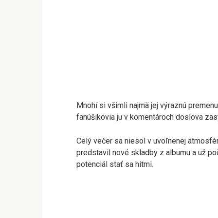
Mnohí si všimli najmä jej výraznú premen
fanúšikovia ju v komentároch doslova zas
Celý večer sa niesol v uvoľnenej atmosfére
predstavil nové skladby z albumu a už poč
potenciál stať sa hitmi.