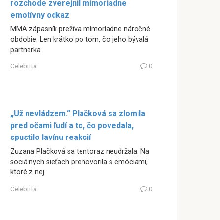
rozchode zverejnil mimoriadne
emotívny odkaz
MMA zápasník prežíva mimoriadne náročné
obdobie. Len krátko po tom, čo jeho bývalá
partnerka
Celebrita
0
„Už nevládzem.“ Plačková sa zlomila
pred očami ľudí a to, čo povedala,
spustilo lavínu reakcií
Zuzana Plačková sa tentoraz neudržala. Na
sociálnych sieťach prehovorila s emóciami,
ktoré z nej
Celebrita
0