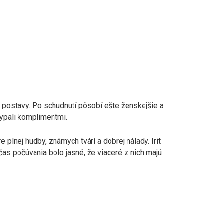
u postavy. Po schudnutí pôsobí ešte ženskejšie a
ypali komplimentmi.
 plnej hudby, známych tvárí a dobrej nálady. Irit
as počúvania bolo jasné, že viaceré z nich majú