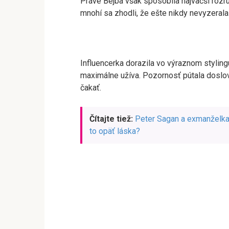
Práve Bejba však spôsobila najväčší rozruc
mnohí sa zhodli, že ešte nikdy nevyzerala
Influencerka dorazila vo výraznom styling
maximálne užíva. Pozornosť pútala doslov
čakať.
Čítajte tiež:
Peter Sagan a exmanželka 
to opäť láska?