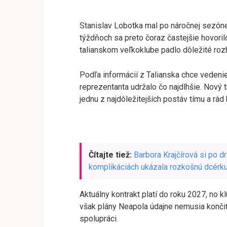
Stanislav Lobotka mal po náročnej sezóne
týždňoch sa preto čoraz častejšie hovoril
talianskom veľkoklube padlo dôležité roz
Podľa informácií z Talianska chce vedeni
reprezentanta udržalo čo najdlhšie. Nový 
jednu z najdôležitejších postáv tímu a rád
Čítajte tiež:
Barbora Krajčírová si po 
komplikáciách ukázala rozkošnú dcérku
Aktuálny kontrakt platí do roku 2027, no 
však plány Neapola údajne nemusia končiť.
spolupráci.