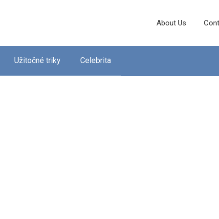
About Us
Cont
Užitočné triky
Celebrita