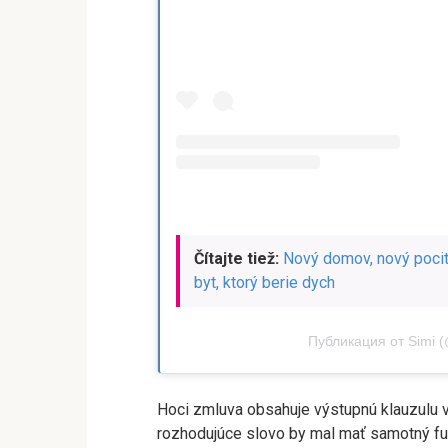
Čítajte tiež:
Nový domov, nový pocit
byt, ktorý berie dych
Публикация от Simi (
Hoci zmluva obsahuje výstupnú klauzulu v
rozhodujúce slovo by mal mať samotný fut