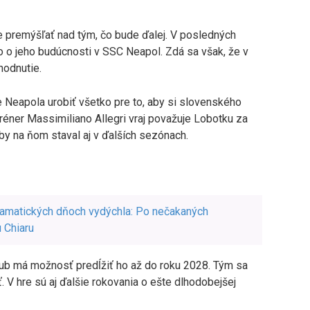
 premýšľať nad tým, čo bude ďalej. V posledných
o o jeho budúcnosti v SSC Neapol. Zdá sa však, že v
hodnutie.
e Neapola urobiť všetko pre to, aby si slovenského
tréner Massimiliano Allegri vraj považuje Lobotku za
 by na ňom staval aj v ďalších sezónach.
dramatických dňoch vydýchla: Po nečakaných
 Chiaru
klub má možnosť predĺžiť ho až do roku 2028. Tým sa
 V hre sú aj ďalšie rokovania o ešte dlhodobejšej