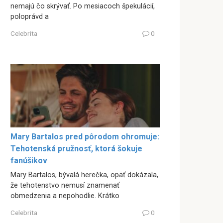
nemajú čo skrývať. Po mesiacoch špekulácií,
poloprávd a
Celebrita
0
Mary Bartalos pred pôrodom ohromuje:
Tehotenská pružnosť, ktorá šokuje
fanúšikov
Mary Bartalos, bývalá herečka, opäť dokázala,
že tehotenstvo nemusí znamenať
obmedzenia a nepohodlie. Krátko
Celebrita
0