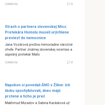
Celebrita
0
Strach o partnera slovenskej Miss:
Pretekára Homolu museli urýchlene
previezť do nemocnice
Jana Vozárová prežíva mimoriadne náročné
chvíle. Partner známej slovenskej vicemiss a
úspešný pretekár Maťo
Celebrita
0
Napokon si povedali ÁNO v Žiline: Ich
lásku spochybňovali, dnes majú
prstene a ticho je preč
Makhmud Muradov a Sabina Karásková už