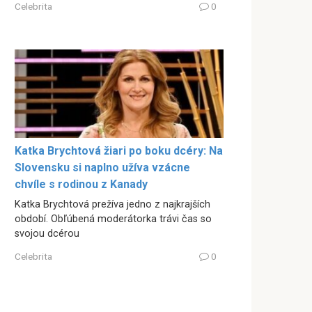
Celebrita
0
Katka Brychtová žiari po boku dcéry: Na
Slovensku si naplno užíva vzácne
chvíle s rodinou z Kanady
Katka Brychtová prežíva jedno z najkrajších
období. Obľúbená moderátorka trávi čas so
svojou dcérou
Celebrita
0