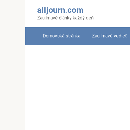
Skip
alljourn.com
to
content
Zaujímavé články každý deň
Domovská stránka
Zaujímavé vedieť