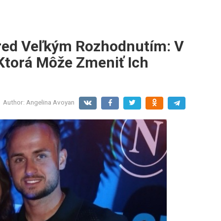
red Veľkým Rozhodnutím: V
 Ktorá Môže Zmeniť Ich
Author:
Angelina Avoyan