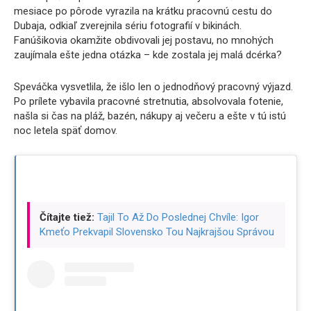
mesiace po pôrode vyrazila na krátku pracovnú cestu do
Dubaja, odkiaľ zverejnila sériu fotografií v bikinách.
Fanúšikovia okamžite obdivovali jej postavu, no mnohých
zaujímala ešte jedna otázka – kde zostala jej malá dcérka?
Speváčka vysvetlila, že išlo len o jednodňový pracovný výjazd.
Po prílete vybavila pracovné stretnutia, absolvovala fotenie,
našla si čas na pláž, bazén, nákupy aj večeru a ešte v tú istú
noc letela späť domov.
Čítajte tiež:
Tajil To Až Do Poslednej Chvíle: Igor
Kmeťo Prekvapil Slovensko Tou Najkrajšou Správou