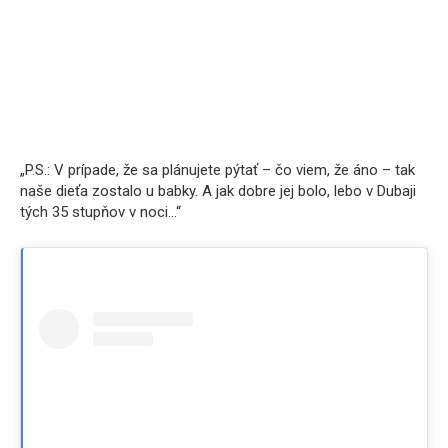
„P.S.: V prípade, že sa plánujete pýtať – čo viem, že áno – tak
naše dieťa zostalo u babky. A jak dobre jej bolo, lebo v Dubaji
tých 35 stupňov v noci…“