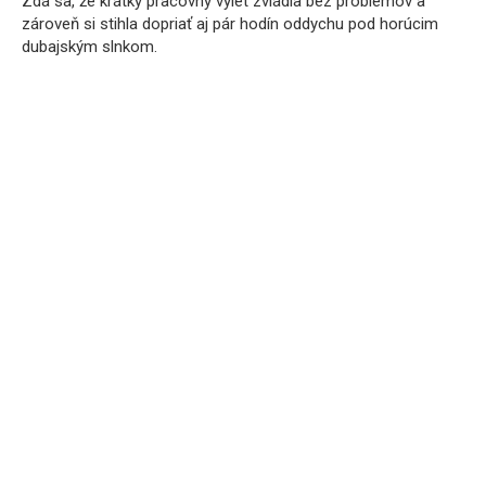
Zdá sa, že krátky pracovný výlet zvládla bez problémov a
zároveň si stihla dopriať aj pár hodín oddychu pod horúcim
dubajským slnkom.