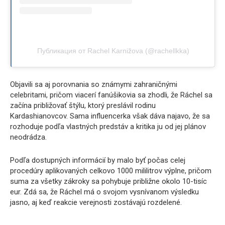
Публикация от Rachel Karnižova (@rachellkka)
Objavili sa aj porovnania so známymi zahraničnými
celebritami, pričom viacerí fanúšikovia sa zhodli, že Ráchel sa
začína približovať štýlu, ktorý preslávil rodinu
Kardashianovcov. Sama influencerka však dáva najavo, že sa
rozhoduje podľa vlastných predstáv a kritika ju od jej plánov
neodrádza.
Podľa dostupných informácií by malo byť počas celej
procedúry aplikovaných celkovo 1000 mililitrov výplne, pričom
suma za všetky zákroky sa pohybuje približne okolo 10-tisíc
eur. Zdá sa, že Ráchel má o svojom vysnívanom výsledku
jasno, aj keď reakcie verejnosti zostávajú rozdelené.