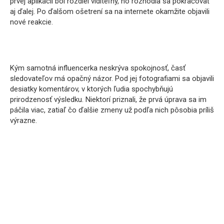
prvej aplikácii bol rozdiel viditeľný, no rozhodla sa pokračovať
aj ďalej. Po ďalšom ošetrení sa na internete okamžite objavili
nové reakcie.
Kým samotná influencerka neskrýva spokojnosť, časť
sledovateľov má opačný názor. Pod jej fotografiami sa objavili
desiatky komentárov, v ktorých ľudia spochybňujú
prirodzenosť výsledku. Niektorí priznali, že prvá úprava sa im
páčila viac, zatiaľ čo ďalšie zmeny už podľa nich pôsobia príliš
výrazne.