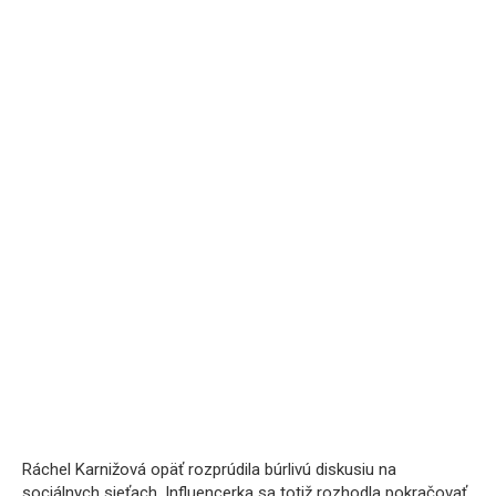
Ráchel Karnižová opäť rozprúdila búrlivú diskusiu na
sociálnych sieťach. Influencerka sa totiž rozhodla pokračovať