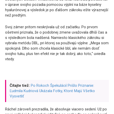
v úprave svojho pozadia pomocou výplní na báze kyseliny
hyalurónovej a výsledok je po ďalšom zákroku ešte výraznejší
než predtým.
Svoj zámer pritom neskrývala už od začiatku. Po prvom
ošetrení priznala, že o podobnej zmene uvažovala dlhší čas a
s výsledkom bola nadšená. Namiesto klasického zákroku si
vybrala metódu DBL, pri ktorej sa používajú výplne. „Mega som
spokojná. Dlho som chcela klasické bbl, ale nemám dosť
svojho tuku, plus ten efekt nie je tak dobrý, ako toto,“ uviedla
vtedy.
Čítajte tiež:
Po Rokoch Špekulácií Prišlo Priznanie:
Ľudmila Kudriová Ukázala Fotky, Ktoré Majú Všetko
Vysvetliť
Ráchel zároveň prezradila, že absolvuje viacero sedení. Už po