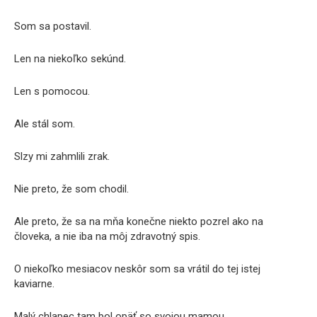
Som sa postavil.
Len na niekoľko sekúnd.
Len s pomocou.
Ale stál som.
Slzy mi zahmlili zrak.
Nie preto, že som chodil.
Ale preto, že sa na mňa konečne niekto pozrel ako na
človeka, a nie iba na môj zdravotný spis.
O niekoľko mesiacov neskôr som sa vrátil do tej istej
kaviarne.
Malý chlapec tam bol opäť so svojou mamou.