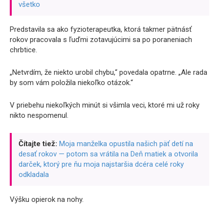
všetko
Predstavila sa ako fyzioterapeutka, ktorá takmer pätnásť
rokov pracovala s ľuďmi zotavujúcimi sa po poraneniach
chrbtice.
„Netvrdím, že niekto urobil chybu,“ povedala opatrne. „Ale rada
by som vám položila niekoľko otázok.“
V priebehu niekoľkých minút si všimla veci, ktoré mi už roky
nikto nespomenul.
Čítajte tiež:
Moja manželka opustila našich päť detí na
desať rokov — potom sa vrátila na Deň matiek a otvorila
darček, ktorý pre ňu moja najstaršia dcéra celé roky
odkladala
Výšku opierok na nohy.