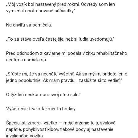
„Môj vozík bol nastavený pred rokmi. Odvtedy som len
vymieňal opotrebované súčiastky.“
Na chvíľu sa odmlčala.
„To sa stáva oveľa častejšie, než si ľudia uvedomujú.“
Pred odchodom z kaviarne mi podala vizitku rehabilitačného
centra a usmiala sa.
„Sľúbte mi, že sa necháte vyšetriť. Ak sa mýlim, prídete len o
jedno popoludnie. Ak mám pravdu… zaslúžite si to vedieť.“
O týždeň neskôr som svoj sľub splnil.
Vyšetrenie trvalo takmer tri hodiny.
Špecialisti zmerali všetko — moje držanie tela, svalové
napätie, pohyblivosť kĺbov, tlakové body aj nastavenie
invalidného vozíka.