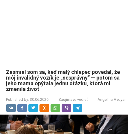
Zasmial som sa, keď malý chlapec povedal, že
môj invalidný vozík je „nesprávny“ — potom sa
jeho mama opýtala jednu otázku, ktorá mi
zmenila život
Published by:
30.06.2026
Zaujímavé vedieť
Angelina Avoyan