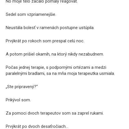
No moje telo začalo pomaly reagovať.
Sedel som vzpriamenejšie.
Neustála bolesť v ramenách postupne ustúpila.
Prvýkrát po rokoch som prespal celú noc.
A potom prišiel okamih, na ktorý nikdy nezabudnem.
Počas jednej terapie, s podpornými ortézami a medzi
paralelnými bradlami, sa na mňa moja terapeutka usmiala.
„Ste pripravený?“
Prikývol som.
Za pomoci dvoch terapeutov som sa zaprel rukami.
Prvýkrát po dvoch desaťročiach…