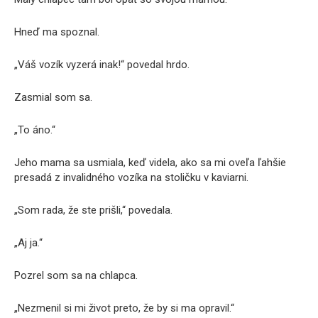
Hneď ma spoznal.
„Váš vozík vyzerá inak!“ povedal hrdo.
Zasmial som sa.
„To áno.“
Jeho mama sa usmiala, keď videla, ako sa mi oveľa ľahšie
presadá z invalidného vozíka na stoličku v kaviarni.
„Som rada, že ste prišli,“ povedala.
„Aj ja.“
Pozrel som sa na chlapca.
„Nezmenil si mi život preto, že by si ma opravil.“