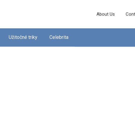
About Us
Cont
Užitočné triky
Celebrita