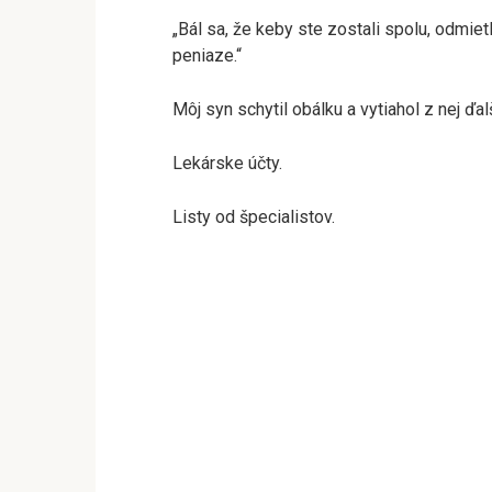
„Bál sa, že keby ste zostali spolu, odmietl
peniaze.“
Môj syn schytil obálku a vytiahol z nej ďa
Lekárske účty.
Listy od špecialistov.