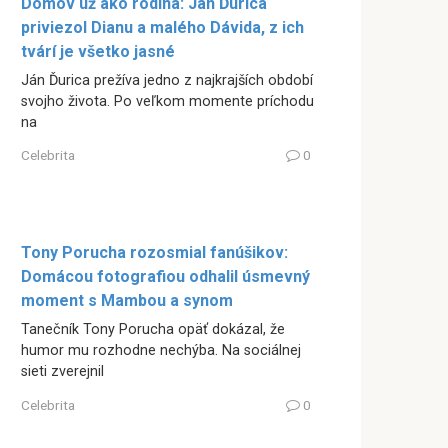
Domov už ako rodina: Ján Ďurica
priviezol Dianu a malého Dávida, z ich
tvárí je všetko jasné
Ján Ďurica prežíva jedno z najkrajších období
svojho života. Po veľkom momente príchodu
na
Celebrita
0
Tony Porucha rozosmial fanúšikov:
Domácou fotografiou odhalil úsmevný
moment s Mambou a synom
Tanečník Tony Porucha opäť dokázal, že
humor mu rozhodne nechýba. Na sociálnej
sieti zverejnil
Celebrita
0