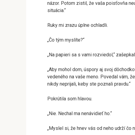
názor. Potom zistil, že vaša poisťovňa ne
situácia.“
Ruky mi zrazu úplne ochladli.
„Čo tým myslíte?“
„Na papieri sa s vami rozviedol,“ zašepkal
„Aby mohol dom, úspory aj svoj dôchodko
vedeného na vaše meno. Povedal vám, že v
nikdy neprijali, keby ste poznali pravdu.“
Pokrútila som hlavou.
„Nie. Nechal ma nenávidieť ho.“
„Myslel si, že hnev vás od neho udrží čo na