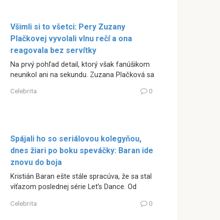
Všimli si to všetci: Pery Zuzany
Plačkovej vyvolali vlnu rečí a ona
reagovala bez servítky
Na prvý pohľad detail, ktorý však fanúšikom
neunikol ani na sekundu. Zuzana Plačková sa
Celebrita
0
Spájali ho so seriálovou kolegyňou,
dnes žiari po boku speváčky: Baran ide
znovu do boja
Kristián Baran ešte stále spracúva, že sa stal
víťazom poslednej série Let’s Dance. Od
Celebrita
0