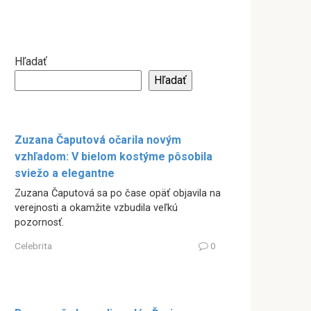
Hľadať
Hľadať
Zuzana Čaputová očarila novým
vzhľadom: V bielom kostýme pôsobila
sviežo a elegantne
Zuzana Čaputová sa po čase opäť objavila na
verejnosti a okamžite vzbudila veľkú
pozornosť.
Celebrita
0