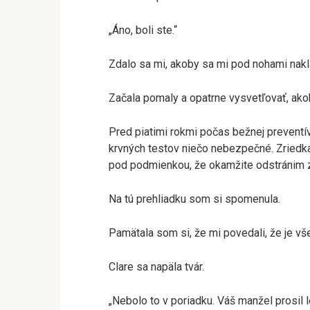
„Áno, boli ste.“
Zdalo sa mi, akoby sa mi pod nohami naklá
Začala pomaly a opatrne vysvetľovať, ak
Pred piatimi rokmi počas bežnej preventív
krvných testov niečo nebezpečné. Zriedkav
pod podmienkou, že okamžite odstránim z
Na tú prehliadku som si spomenula.
Pamätala som si, že mi povedali, že je vše
Clare sa napäla tvár.
„Nebolo to v poriadku. Váš manžel prosil 