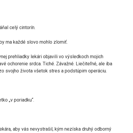
ňal celý cintorín.
oby ma každé slovo mohlo zlomiť.
nej prehliadky lekári objavili vo výsledkoch mojich
é ochorenie srdca. Tiché. Závažné. Liečiteľné, ale iba
o svojho života všetok stres a podstúpim operáciu.
tko „v poriadku“.
lekára, aby vás nevystrašil, kým nezíska druhý odborný