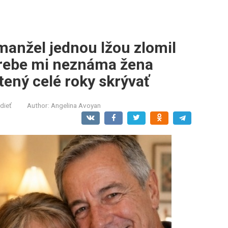
manžel jednou lžou zlomil
hrebe mi neznáma žena
útený celé roky skrývať
dieť
Author:
Angelina Avoyan