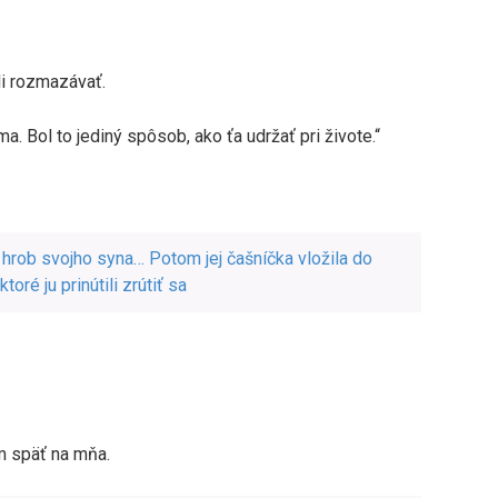
li rozmazávať.
a. Bol to jediný spôsob, ako ťa udržať pri živote.“
iť hrob svojho syna… Potom jej čašníčka vložila do
oré ju prinútili zrútiť sa
m späť na mňa.