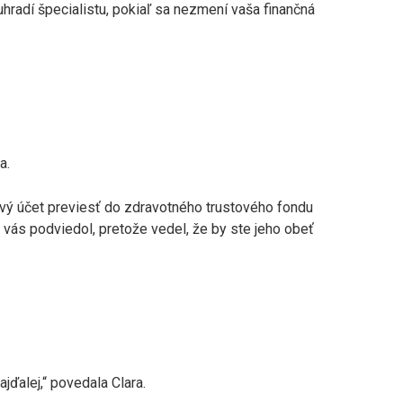
uhradí špecialistu, pokiaľ sa nezmení vaša finančná
a.
vý účet previesť do zdravotného trustového fondu
ás podviedol, pretože vedel, že by ste jeho obeť
jďalej,“ povedala Clara.