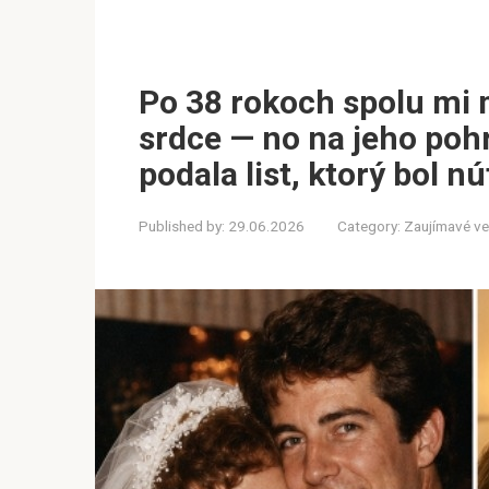
Po 38 rokoch spolu mi 
srdce — no na jeho po
podala list, ktorý bol n
Published by:
29.06.2026
Category:
Zaujímavé ve