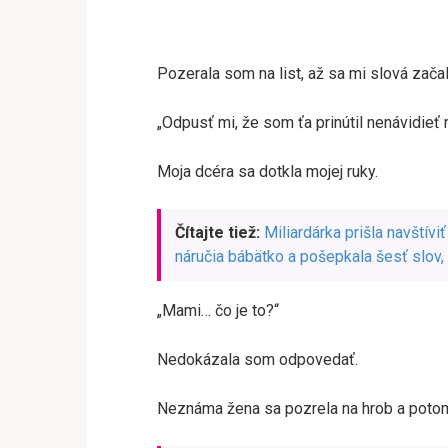
Pozerala som na list, až sa mi slová zača
„Odpusť mi, že som ťa prinútil nenávidieť m
Moja dcéra sa dotkla mojej ruky.
Čítajte tiež:
Miliardárka prišla navštív
náručia bábätko a pošepkala šesť slov, kt
„Mami… čo je to?“
Nedokázala som odpovedať.
Neznáma žena sa pozrela na hrob a poto