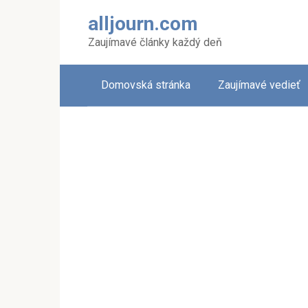
Skip
alljourn.com
to
content
Zaujímavé články každý deň
Domovská stránka
Zaujímavé vedieť