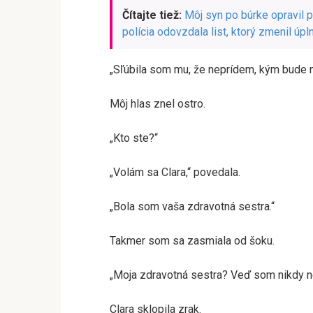
Čítajte tiež:
Môj syn po búrke opravil 
polícia odovzdala list, ktorý zmenil úp
„Sľúbila som mu, že neprídem, kým bude n
Môj hlas znel ostro.
„Kto ste?“
„Volám sa Clara,“ povedala.
„Bola som vaša zdravotná sestra.“
Takmer som sa zasmiala od šoku.
„Moja zdravotná sestra? Veď som nikdy ne
Clara sklopila zrak.