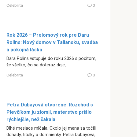
Celebrita
0
Rok 2026 – Prelomový rok pre Daru
Rolins: Nový domov v Taliansku, svadba
a pokojná láska
Dara Rolins vstupuje do roku 2026 s pocitom,
že všetko, čo sa doteraz deje,
Celebrita
0
Petra Dubayová otvorene: Rozchod s
Plevčíkom ju zlomil, materstvo prišlo
rýchlejšie, než čakala
Dlhé mesiace mlčala. Okolo jej mena sa točili
dohady, titulky a domnienky. Petra Dubayová,