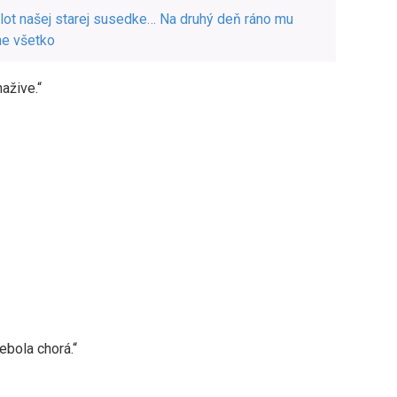
plot našej starej susedke… Na druhý deň ráno mu
lne všetko
ažive.“
bola chorá.“