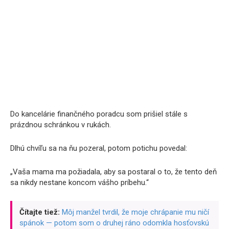
Do kancelárie finančného poradcu som prišiel stále s
prázdnou schránkou v rukách.
Dlhú chvíľu sa na ňu pozeral, potom potichu povedal:
„Vaša mama ma požiadala, aby sa postaral o to, že tento deň
sa nikdy nestane koncom vášho príbehu.“
Čítajte tiež:
Môj manžel tvrdil, že moje chrápanie mu ničí
spánok — potom som o druhej ráno odomkla hosťovskú