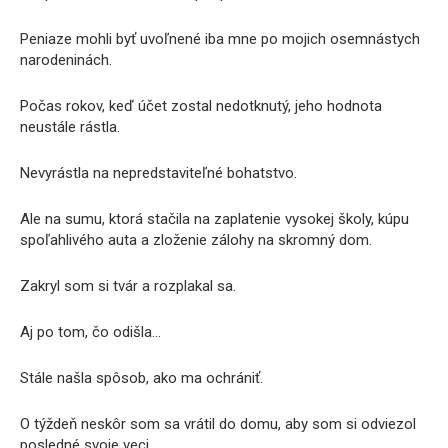
Peniaze mohli byť uvoľnené iba mne po mojich osemnástych
narodeninách.
Počas rokov, keď účet zostal nedotknutý, jeho hodnota
neustále rástla.
Nevyrástla na nepredstaviteľné bohatstvo.
Ale na sumu, ktorá stačila na zaplatenie vysokej školy, kúpu
spoľahlivého auta a zloženie zálohy na skromný dom.
Zakryl som si tvár a rozplakal sa.
Aj po tom, čo odišla…
Stále našla spôsob, ako ma ochrániť.
O týždeň neskôr som sa vrátil do domu, aby som si odviezol
posledné svoje veci.