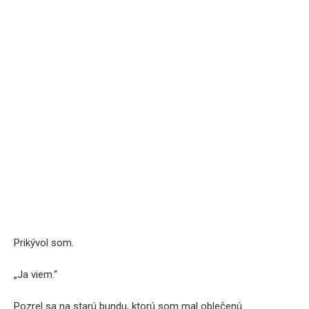
Prikývol som.
„Ja viem.“
Pozrel sa na starú bundu, ktorú som mal oblečenú.