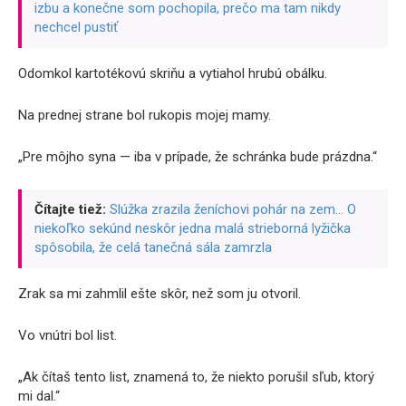
izbu a konečne som pochopila, prečo ma tam nikdy
nechcel pustiť
Odomkol kartotékovú skriňu a vytiahol hrubú obálku.
Na prednej strane bol rukopis mojej mamy.
„Pre môjho syna — iba v prípade, že schránka bude prázdna.“
Čítajte tiež:
Slúžka zrazila ženíchovi pohár na zem… O
niekoľko sekúnd neskôr jedna malá strieborná lyžička
spôsobila, že celá tanečná sála zamrzla
Zrak sa mi zahmlil ešte skôr, než som ju otvoril.
Vo vnútri bol list.
„Ak čítaš tento list, znamená to, že niekto porušil sľub, ktorý
mi dal.“