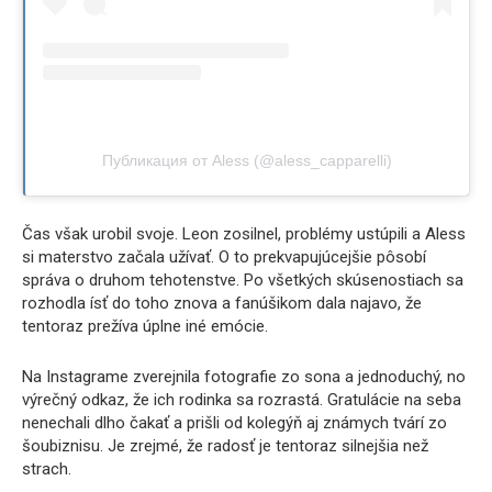
Публикация от Aless (@aless_capparelli)
Čas však urobil svoje. Leon zosilnel, problémy ustúpili a Aless
si materstvo začala užívať. O to prekvapujúcejšie pôsobí
správa o druhom tehotenstve. Po všetkých skúsenostiach sa
rozhodla ísť do toho znova a fanúšikom dala najavo, že
tentoraz prežíva úplne iné emócie.
Na Instagrame zverejnila fotografie zo sona a jednoduchý, no
výrečný odkaz, že ich rodinka sa rozrastá. Gratulácie na seba
nenechali dlho čakať a prišli od kolegýň aj známych tvárí zo
šoubiznisu. Je zrejmé, že radosť je tentoraz silnejšia než
strach.