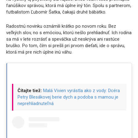
fanúšikov správou, ktorá má úplne iný tón. Spolu s partnerom,
futbalistom Ľubomír Šatka, čakajú druhé bábätko.
Radostnú novinku oznámili krátko po novom roku. Bez
veľkých slov, no s emóciou, ktorú nešlo prehliadnuť. Ich rodina
sa má v lete rozrásť a speváčka už neskrýva ani rastúce
bruško. Po tom, čím si prešli pri prvom dieťati, ide o správu,
ktorá má pre nich úplne inú váhu.
Čítajte tiež:
Malá Vivien vyrástla ako z vody: Dcéra
Petry Blesákovej berie dych a podoba s mamou je
neprehliadnuteľná