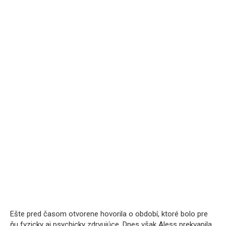
Ešte pred časom otvorene hovorila o období, ktoré bolo pre
ňu fyzicky aj psychicky zdrvujúce. Dnes však Aless prekvapila