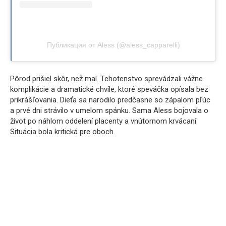
Публикация от Aless (@aless_capparelli)
Pôrod prišiel skôr, než mal. Tehotenstvo sprevádzali vážne
komplikácie a dramatické chvíle, ktoré speváčka opísala bez
prikrášľovania. Dieťa sa narodilo predčasne so zápalom pľúc
a prvé dni strávilo v umelom spánku. Sama Aless bojovala o
život po náhlom oddelení placenty a vnútornom krvácaní.
Situácia bola kritická pre oboch.