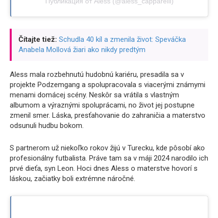
Публикация от Aless (@aless_capparelli)
Čítajte tiež:
Schudla 40 kíl a zmenila život: Speváčka
Anabela Mollová žiari ako nikdy predtým
Aless mala rozbehnutú hudobnú kariéru, presadila sa v
projekte Podzemgang a spolupracovala s viacerými známymi
menami domácej scény. Neskôr sa vrátila s vlastným
albumom a výraznými spoluprácami, no život jej postupne
zmenil smer. Láska, presťahovanie do zahraničia a materstvo
odsunuli hudbu bokom.
S partnerom už niekoľko rokov žijú v Turecku, kde pôsobí ako
profesionálny futbalista. Práve tam sa v máji 2024 narodilo ich
prvé dieťa, syn Leon. Hoci dnes Aless o materstve hovorí s
láskou, začiatky boli extrémne náročné.