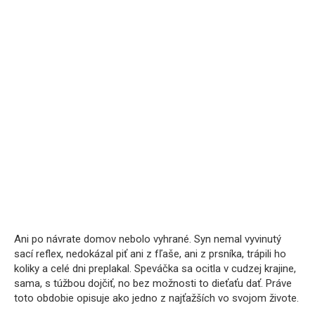
Ani po návrate domov nebolo vyhrané. Syn nemal vyvinutý
sací reflex, nedokázal piť ani z fľaše, ani z prsníka, trápili ho
koliky a celé dni preplakal. Speváčka sa ocitla v cudzej krajine,
sama, s túžbou dojčiť, no bez možnosti to dieťaťu dať. Práve
toto obdobie opisuje ako jedno z najťažších vo svojom živote.