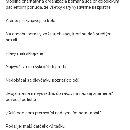
Mobilná charitatívna organizácia pomáhajúca onkologickým
pacientom ponúkla, že všetky dary vyzdvihne bezplatne.
A ešte prekvapivejšie bolo…
Na chodbu pomaly vošli aj chlapci, ktorí sa deň predtým
smiali.
Hlavy mali sklopené.
Najvyšší z nich vykročil dopredu.
Nedokázal sa dievčatku pozrieť do očí.
„Moja mama mi vysvetlila, čo rakovina naozaj znamená,“
povedal potichu.
„Celú noc som premýšľal nad tým, čo som urobil.“
Podal jej malú darčekovú tašku.