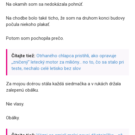
Na okamih som sa nedokázala pohnúť.
Na chodbe bolo také ticho, že som na druhom konci budovy
počula niekoho plakať.
Potom som pochopila prečo.
Čítajte tiež:
Otrhaného chlapca pristihli, ako opravuje
„zničený“ letecký motor za milióny… no to, čo sa stalo pri
teste, nechalo celé letisko bez slov
Za mojou dcérou stála každá siedmačka a v rukách držala
zalepenú obálku.
Nie vlasy.
Obálky.