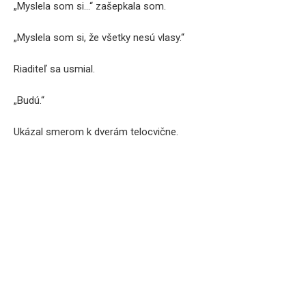
„Myslela som si…“ zašepkala som.
„Myslela som si, že všetky nesú vlasy.“
Riaditeľ sa usmial.
„Budú.“
Ukázal smerom k dverám telocvične.