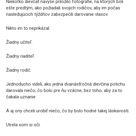
Niekoľko dievčat navyše priložilo fotografie, na ktorých boli
ešte predtým, ako požiadali svojich rodičov, aby im počas
nasledujúcich týždňov zabezpečili darovanie vlasov.
Nikto im to neprikázal.
Žiadny učiteľ.
Žiadny riaditeľ.
Žiadny rodič.
Jednoducho videli, ako jedna dvanásťročná dievčina potichu
darovala niečo, čo bolo pre ňu vzácne, bez toho, aby za to
čakala uznanie.
A aj ony chceli urobiť niečo, čo by bolo hodné takej láskavosti.
Utrela som si oči.