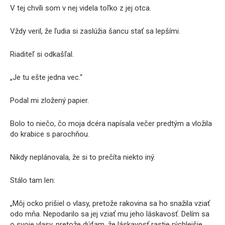
V tej chvíli som v nej videla toľko z jej otca.
Vždy veril, že ľudia si zaslúžia šancu stať sa lepšími.
Riaditeľ si odkašľal.
„Je tu ešte jedna vec.“
Podal mi zložený papier.
Bolo to niečo, čo moja dcéra napísala večer predtým a vložila
do krabice s parochňou.
Nikdy neplánovala, že si to prečíta niekto iný.
Stálo tam len:
„Môj ocko prišiel o vlasy, pretože rakovina sa ho snažila vziať
odo mňa. Nepodarilo sa jej vziať mu jeho láskavosť. Delím sa
o svoje vlasy, pretože dúfam, že láskavosť rastie rýchlejšie,