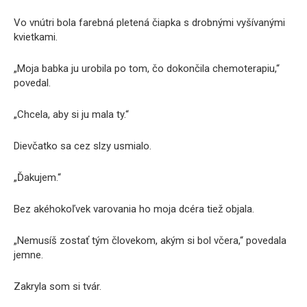
Vo vnútri bola farebná pletená čiapka s drobnými vyšívanými
kvietkami.
„Moja babka ju urobila po tom, čo dokončila chemoterapiu,“
povedal.
„Chcela, aby si ju mala ty.“
Dievčatko sa cez slzy usmialo.
„Ďakujem.“
Bez akéhokoľvek varovania ho moja dcéra tiež objala.
„Nemusíš zostať tým človekom, akým si bol včera,“ povedala
jemne.
Zakryla som si tvár.