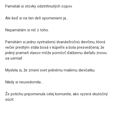
Pamätali si stovky odstrihnutých copov.
Ale keď si na ten deň spomeniem ja…
Nepamätám si nič z toho.
Pamätám si jednu vystrašenú dvanásťročnú dievčinu, ktorá
večer predtým stála bosá v kúpeľni a bola presvedčená, že
jediný prameň vlasov môže pomôcť ďalšiemu dieťaťu znovu
sa usmiať.
Myslela si, že zmení svet jednému malému dievčatku.
Nikdy si neuvedomila…
Že potichu pripomenula celej komunite, ako vyzerá skutočný
súcit.