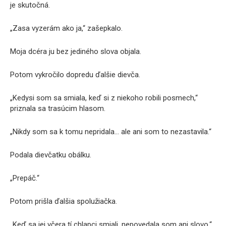
je skutočná.
„Zasa vyzerám ako ja,“ zašepkalo.
Moja dcéra ju bez jediného slova objala.
Potom vykročilo dopredu ďalšie dievča.
„Kedysi som sa smiala, keď si z niekoho robili posmech,“
priznala sa trasúcim hlasom.
„Nikdy som sa k tomu nepridala… ale ani som to nezastavila.“
Podala dievčatku obálku.
„Prepáč.“
Potom prišla ďalšia spolužiačka.
„Keď sa jej včera tí chlapci smiali, nepovedala som ani slovo.“