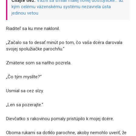
Čítajte tiež:
Väzni sa smiali malej novej dôstojníčke… až
kým celému väzenskému systému nezavrela ústa
jedinou vetou
Riaditeľ sa ku mne naklonil.
„Začalo sa to desať minút po tom, čo vaša dcéra darovala
svojej spolužiačke parochňu.“
Zmätene som sa naňho pozrela.
„Čo tým myslíte?“
Usmial sa cez slzy.
„Len sa pozerajte.“
Dievčatko s rakovinou pomaly pristúpilo k mojej dcére.
Oboma rukami sa dotklo parochne, akoby nemohlo uveriť, že