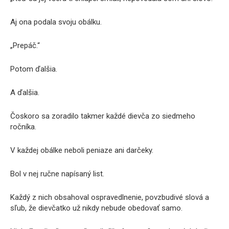
Aj ona podala svoju obálku.
„Prepáč.“
Potom ďalšia.
A ďalšia.
Čoskoro sa zoradilo takmer každé dievča zo siedmeho
ročníka.
V každej obálke neboli peniaze ani darčeky.
Bol v nej ručne napísaný list.
Každý z nich obsahoval ospravedlnenie, povzbudivé slová a
sľub, že dievčatko už nikdy nebude obedovať samo.